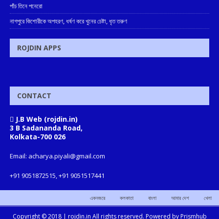
পাঁচ তিনে পনেরো
নাগপুরে কিশোরীকে অপহরণ, ধর্ষণ করে খুনের চেষ্টা, ধৃত তরুণ
ROJDIN APPS
CONTACT
J.B Web (rojdin.in)
3 B Sadananda Road,
Kolkata-700 026
Email: acharya.piyali@gmail.com
+91 9051872515, +91 9051517441
একনজরে
কলকাতা
বাংলা
আমার দেশ
খেলা
Copyright © 2018 |
rojdin.in
All rights reserved. Powered by
Prismhub