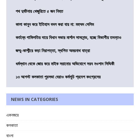
পথ দুর্ঘটনায় খেজুরিতে ৫ জন নিহত
কালা কানুন করে ইতিহাস বদল করা যায় না: মহম্মদ সেলিম
কর্তব্যে গাফিলতির দায়ে বিধান সভার মার্শাল সাসপেন্ড, হচ্ছে বিভাগীয় তদন্তও
জম্মু-কাশ্মীরে কড়া নিরাপত্তা, স্থগিত অমরনাথ যাত্রা
ধর্মস্থান থেকে জোর করে মাইক সরানোর অভিযোগে সরব নওশাদ সিদ্দিকী
১৩ আগস্ট কলকাতা পুরসভা ঘেরাও কর্মসূচি প্রদেশ কংগ্রেসের
NEWS IN CATEGORIES
একনজরে
কলকাতা
বাংলা