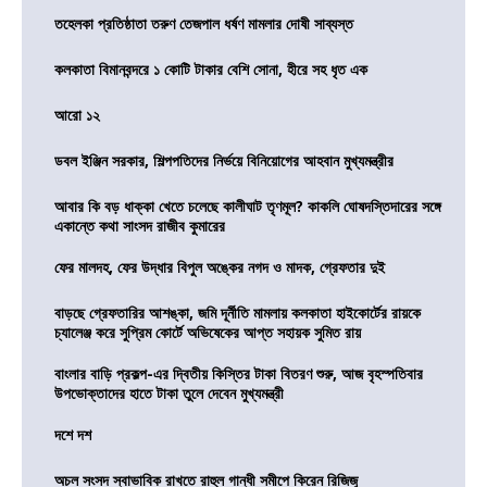
তহেলকা প্রতিষ্ঠাতা তরুণ তেজপাল ধর্ষণ মামলার দোষী সাব্যস্ত
কলকাতা বিমানবন্দরে ১ কোটি টাকার বেশি সোনা, হীরে সহ ধৃত এক
আরো ১২
ডবল ইঞ্জিন সরকার, শিল্পপতিদের নির্ভয়ে বিনিয়োগের আহবান মুখ্যমন্ত্রীর
আবার কি বড় ধাক্কা খেতে চলেছে কালীঘাট তৃণমূল? কাকলি ঘোষদস্তিদারের সঙ্গে
একান্তে কথা সাংসদ রাজীব কুমারের
ফের মালদহ, ফের উদ্ধার বিপুল অঙ্কের নগদ ও মাদক, গ্রেফতার দুই
বাড়ছে গ্রেফতারির আশঙ্কা, জমি দূর্নীতি মামলায় কলকাতা হাইকোর্টের রায়কে
চ্যালেঞ্জ করে সুপ্রিম কোর্টে অভিষেকের আপ্ত সহায়ক সুমিত রায়
বাংলার বাড়ি প্রকল্প-এর দ্বিতীয় কিস্তির টাকা বিতরণ শুরু, আজ বৃহস্পতিবার
উপভোক্তাদের হাতে টাকা তুলে দেবেন মুখ্যমন্ত্রী
দশে দশ
অচল সংসদ স্বাভাবিক রাখতে রাহুল গান্ধী সমীপে কিরেন রিজিজু