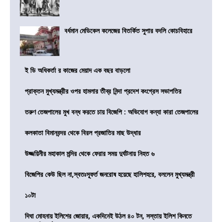
বর্ধমান মেডিকেল কলেজের বিতর্কিত সুপার বদলি কোচবিহারে
ই ডি অধিকর্তা র কাজের মেয়াদ এক বছর বাড়লো
প্রাক্তন মুখ্যমন্ত্রীর ওপর হামলার তীব্র নিন্দা প্রদেশ কংগ্রেস সভাপতির
তরুণ তেজপালের মুখ বন্ধ করতে চায় বিজেপি : অভিযোগ কন্যা কারা তেজপালের
কলকাতা বিমানবন্দর থেকে বিরল প্রজাতির মাছ উদ্ধার
উজ্জয়িনীর মহাকাল মন্দির থেকে ফেরার সময় দুর্ঘটনায় নিহত ৬
বিজেপির কেউ ছিল না,স্বতঃস্ফূর্ত জনরোষ হয়েছে হালিশহরে, বললেন মুখ্যমন্ত্রী
১০টা
দিঘা মোহনায় ইলিশের জোয়ার, একদিনেই উঠল ৪০ টন, সস্তায় ইলিশ কিনতে