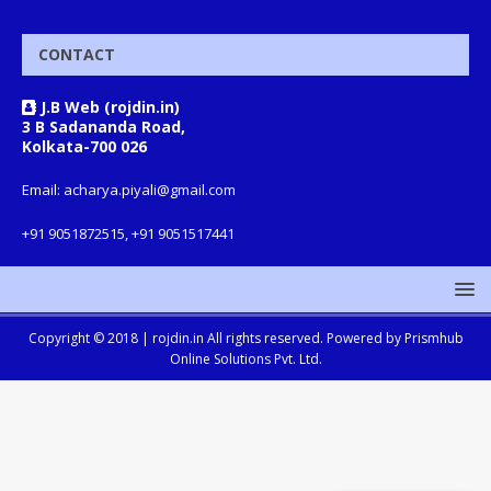
CONTACT
J.B Web (rojdin.in)
3 B Sadananda Road,
Kolkata-700 026
Email: acharya.piyali@gmail.com
+91 9051872515, +91 9051517441
Copyright © 2018 |
rojdin.in
All rights reserved. Powered by
Prismhub
Online Solutions Pvt. Ltd.