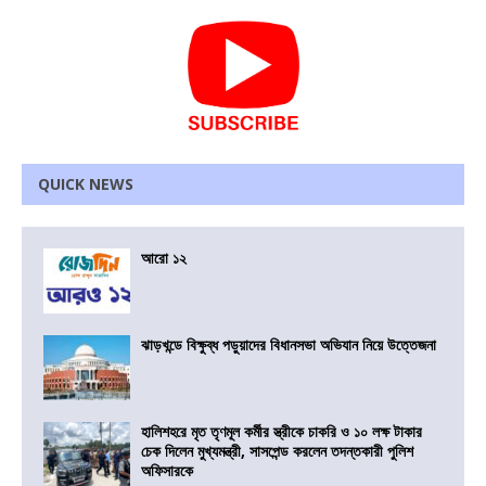
QUICK NEWS
আরো ১২
ঝাড়খন্ডে বিক্ষুব্ধ পড়ুয়াদের বিধানসভা অভিযান নিয়ে উত্তেজনা
হালিশহরে মৃত তৃণমূল কর্মীর স্ত্রীকে চাকরি ও ১০ লক্ষ টাকার
চেক দিলেন মুখ্যমন্ত্রী, সাসপেন্ড করলেন তদন্তকারী পুলিশ
অফিসারকে