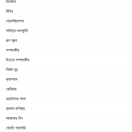
বিনোদন
বিবিধ
প্রেসক্রিপশন
সাহিত্য-সংস্কৃতি
গল্প স্বল্প
সম্পাদকীয়
উত্তর সম্পাদকীয়
নিকট-দূর
ক্যাম্পাস
কেরিয়ার
ছোটোদের পাতা
ব্যবসা-বাণিজ্য
আজকের দিন
ফোটো গ্যালারি