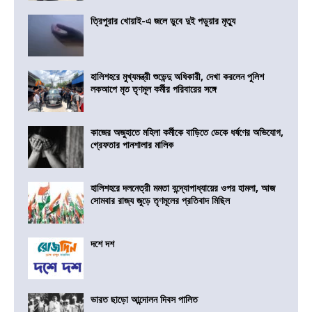
ত্রিপুরার খোয়াই-এ জলে ডুবে দুই পড়ুয়ার মৃত্যু
হালিশহরে মুখ্যমন্ত্রী শুভেন্দু অধিকারী, দেখা করলেন পুলিশ
লকআপে মৃত তৃণমূল কর্মীর পরিবারের সঙ্গে
কাজের অজুহাতে মহিলা কর্মীকে বাড়িতে ডেকে ধর্ষণের অভিযোগ,
গ্রেফতার পানশালার মালিক
হালিশহরে দলনেত্রী মমতা বন্দ্যোপাধ্যায়ের ওপর হামলা, আজ
সোমবার রাজ্য জুড়ে তৃণমূলের প্রতিবাদ মিছিল
দশে দশ
ভারত ছাড়ো আন্দোলন দিবস পালিত