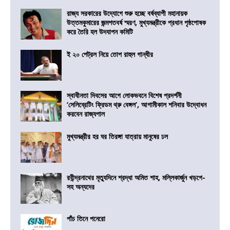
রাজ্য সরকারের উদ্যোগে শুরু হচ্ছে বর্ষব্যাপী মহানায়ক
উত্তমকুমারের জন্মশতবর্ষ স্মরণ, মুখ্যমন্ত্রীকে প্রধান পৃষ্ঠপোষক
করে তৈরি হল উদযাপন কমিটি
ই ২০ পেট্রল নিয়ে তোপ রাহুল গান্ধীর
স্বাধীনতা দিবসের আগে লোকভবনে বিশেষ প্রদর্শনী
‘সেলিব্রেটিং ফ্রিডম থ্রু বেঙ্গল’, আগামীকাল শনিবার উদ্বোধন
করবেন রাজ্যপাল
মুখ্যমন্ত্রীর হর ঘর তিরঙ্গা যাত্রায় মানুষের ঢল
রবীন্দ্রনাথের মৃত্যুদিনে শ্রদ্ধা অমিত শাহ, মল্লিকার্জুন খড়গে-
সহ অন্যদের
পাঁচ তিনে পনেরো