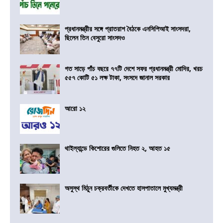
প্রধানমন্ত্রীর সঙ্গে প্রাতরাশ বৈঠকে এনসিপিআই সাংসদরা,
ছিলেন তিন বেসুরো সাংসদও
গত সাড়ে পাঁচ বছরে ৭৭টি দেশে সফর প্রধানমন্ত্রী মোদির, খরচ
৫৫৭ কোটি ৫১ লক্ষ টাকা, সংসদে জানাল সরকার
আরো ১২
থাইল্যান্ডে কিশোরের গুলিতে নিহত ২, আহত ১৫
অসুস্থ মিঠুন চক্রবর্তীকে দেখতে হাসপাতালে মুখ্যমন্ত্রী