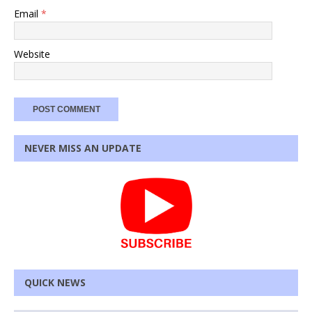
Email
*
Website
NEVER MISS AN UPDATE
QUICK NEWS