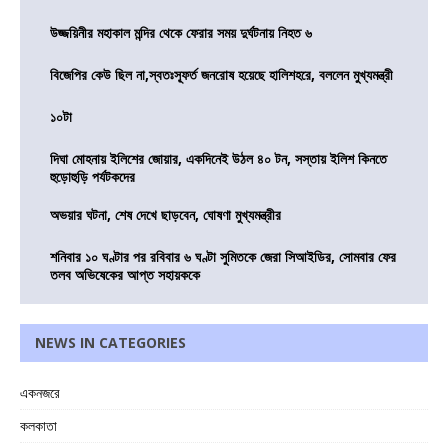
উজ্জয়িনীর মহাকাল মন্দির থেকে ফেরার সময় দুর্ঘটনায় নিহত ৬
বিজেপির কেউ ছিল না,স্বতঃস্ফূর্ত জনরোষ হয়েছে হালিশহরে, বললেন মুখ্যমন্ত্রী
১০টা
দিঘা মোহনায় ইলিশের জোয়ার, একদিনেই উঠল ৪০ টন, সস্তায় ইলিশ কিনতে
হুড়োহুড়ি পর্যটকদের
অভয়ার ঘটনা, শেষ দেখে ছাড়বেন, ঘোষণা মুখ্যমন্ত্রীর
শনিবার ১০ ঘণ্টার পর রবিবার ৬ ঘণ্টা সুমিতকে জেরা সিআইডির, সোমবার ফের
তলব অভিষেকের আপ্ত সহায়ককে
NEWS IN CATEGORIES
একনজরে
কলকাতা