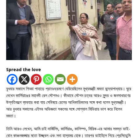
Spread the love
বুধবার সকালে গিড্ডা পাহাড়ে প্রাতঃভ্রমণে বেরিয়েছিলেন মুখ্যমন্ত্রী মমতা বন্দ্যোপাধ্যায়। ঘুরে
দেখেন কার্সিয়াঙের মহানদী রেল স্টেশনও। কীভাবে স্টেশন চত্বর আরও সুন্দর ও জনসাধারণের
উন্নতিকল্পে ব্যবহার করা যায় সেবিষয়ে রেলের আধিকারিকদের সঙ্গে কথা বলেন মুখ্যমন্ত্রী।
আর বুধবার সকালের এইসব অভিজ্ঞতা সকলের সঙ্গে সোশ্যাল মিডিয়ায় ভাগ করে নিলেন
মমতা।
তিনি আরও লেখেন, আমি চাই দার্জিলিং, কার্সিয়াঙ, কালিম্পং, মিরিক-এর আমার সমস্ত ভাই-
বোন কাঞ্চনজঙ্ঘার মতো উজ্জ্বল এবং সদা হাস্যময় হোক। তারপর ডাইহিলে গিয়ে প্রেসিডেন্সি