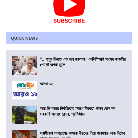
QUICK NEWS
“…মানুষ চিনতে এত ভুল করলাম!! এনসিপিআই সাংসদ কাকলির
পোস্টে জল্পনা তুঙ্গে
আরো ১২
আর জি করের নির্যাতিতার স্মরণে নীরবতা পালন হোল সব
সরকারি স্বাস্থ্য কেন্দ্র, প্রতিষ্ঠানে
স্বাধীনতা সংগ্রামের অজানা বীরদের নিয়ে গবেষণার ডাক দিলেন