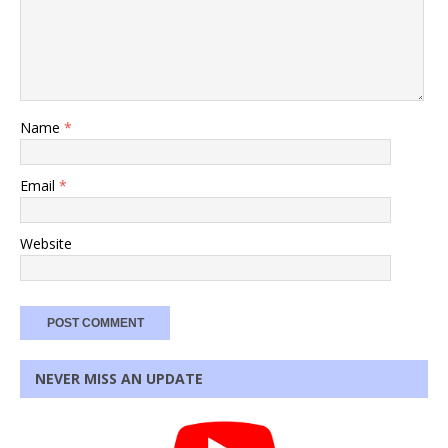
Name
*
Email
*
Website
NEVER MISS AN UPDATE