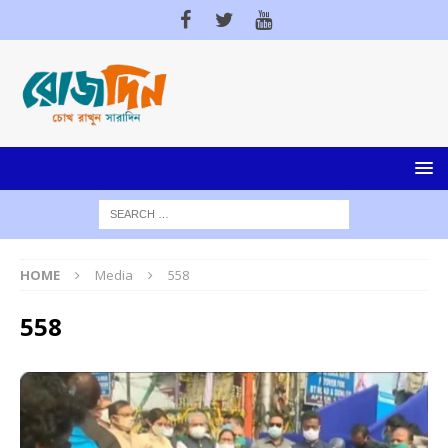
HOME
Media
558
558