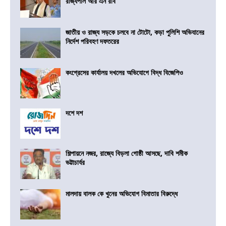
রাজ্যপাল আর এন রবি
জাতীয় ও রাজ্য সড়কে চলবে না টোটো, কড়া পুলিশি অভিযানের
নির্দেশ পরিবহণ দফতরের
কংগ্রেসের কার্যালয় দখলের অভিযোগে বিদ্ধ বিজেপিও
দশে দশ
শিল্পায়নে নজর, রাজ্যে বিড়লা গোষ্ঠী আসছে, দাবি শমীক
ভট্টাচার্যর
মালদায় বালক কে খুনের অভিযোগ বিমাতার বিরুদ্ধে