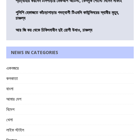
প্রত্যাহার করলেন টলিপাড়ার মেকআপ আর্টিস্ট, ফেসবুক পোস্টে দিলেন সাফাই
পুলিশি হেফাজতে কাঁচড়াপাড়ার পদত্যাগী টিএমসি কাউন্সিলরের স্বামীর মৃত্যু,
চাঞ্চল্য
আর জি কর থেকে চিকিৎসাধীন দুই রোগী উধাও, চাঞ্চল্য
NEWS IN CATEGORIES
একনজরে
কলকাতা
বাংলা
আমার দেশ
বিদেশ
খেলা
লাইফ স্টাইল