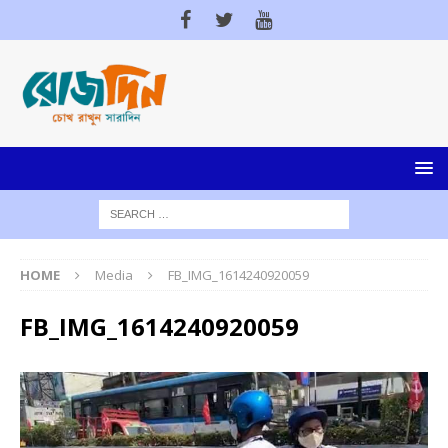
HOME
Media
FB_IMG_1614240920059
FB_IMG_1614240920059