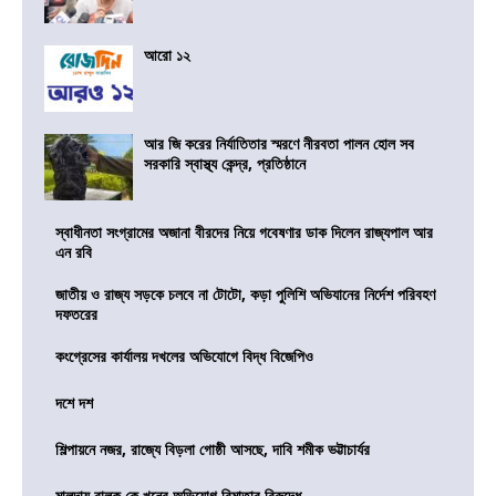
আরো ১২
আর জি করের নির্যাতিতার স্মরণে নীরবতা পালন হোল সব
সরকারি স্বাস্থ্য কেন্দ্র, প্রতিষ্ঠানে
স্বাধীনতা সংগ্রামের অজানা বীরদের নিয়ে গবেষণার ডাক দিলেন রাজ্যপাল আর
এন রবি
জাতীয় ও রাজ্য সড়কে চলবে না টোটো, কড়া পুলিশি অভিযানের নির্দেশ পরিবহণ
দফতরের
কংগ্রেসের কার্যালয় দখলের অভিযোগে বিদ্ধ বিজেপিও
দশে দশ
শিল্পায়নে নজর, রাজ্যে বিড়লা গোষ্ঠী আসছে, দাবি শমীক ভট্টাচার্যর
মালদায় বালক কে খুনের অভিযোগ বিমাতার বিরুদ্ধে