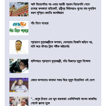
আট বিচারপতির পর এবার স্থায়ী প্রধান বিচারপতি পেতে
চলেছে কলকাতা হাইকোর্ট, রবীন্দ্র বিঠ্ঠলরাও ঘুগের নাম সুপারিশ
করল সুপ্রিম কোর্টের কলেজিয়াম
পাঁচ তিনে পনেরো
প্রাক্তন মুখ্যমন্ত্রীকে অপমান, হেনস্থায় বিজেপি জড়িত নয়,
দাবি করে ঘটনার নিন্দা শমীক ভট্টাচার্যর
হালিশহরে প্রাক্তন মুখ্যমন্ত্রী, তাঁর বিরুদ্ধে তুমুল বিক্ষোভ
মোহন ভাগবতের কানাডা সফর ঘিরে তুমুল বিরোধিতা ওই দেশে
“…মানুষ চিনতে এত ভুল করলাম!! এনসিপিআই সাংসদ কাকলির
পোস্টে জল্পনা তুঙ্গে