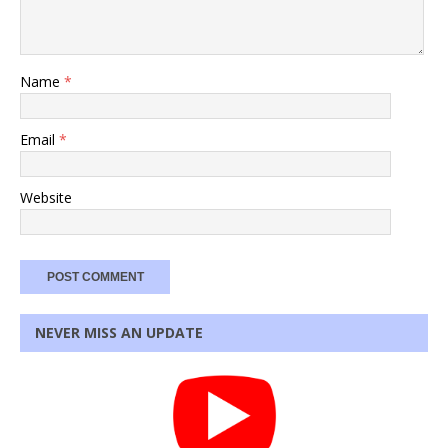
Name
*
Email
*
Website
NEVER MISS AN UPDATE