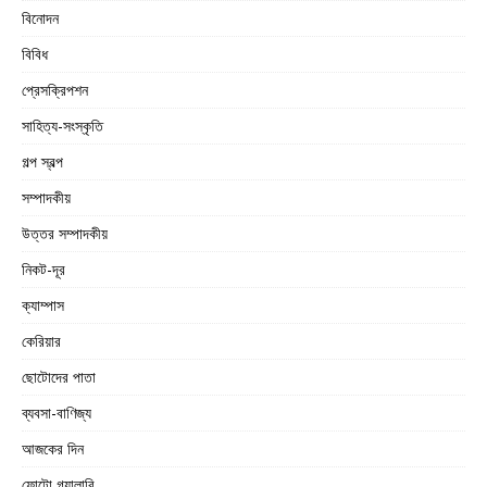
বিনোদন
বিবিধ
প্রেসক্রিপশন
সাহিত্য-সংস্কৃতি
গল্প স্বল্প
সম্পাদকীয়
উত্তর সম্পাদকীয়
নিকট-দূর
ক্যাম্পাস
কেরিয়ার
ছোটোদের পাতা
ব্যবসা-বাণিজ্য
আজকের দিন
ফোটো গ্যালারি