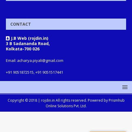
CONTACT
J.B Web (rojdin.in)
3 B Sadananda Road,
Kolkata-700 026
Email: acharya.piyali@gmail.com
+91 9051872515, +91 9051517441
Copyright © 2018 |
rojdin.in
All rights reserved. Powered by
Prismhub
Online Solutions Pvt. Ltd.