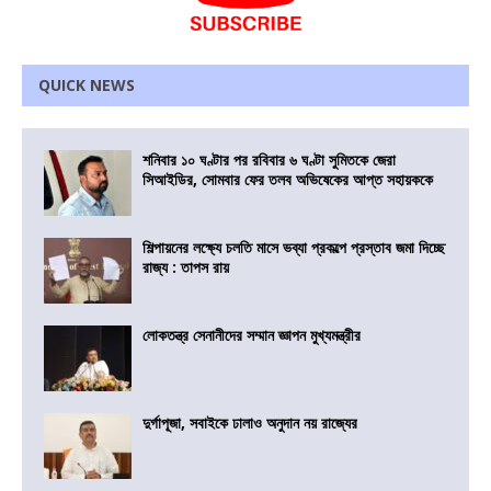
QUICK NEWS
শনিবার ১০ ঘণ্টার পর রবিবার ৬ ঘণ্টা সুমিতকে জেরা
সিআইডির, সোমবার ফের তলব অভিষেকের আপ্ত সহায়ককে
শিল্পায়নের লক্ষ্যে চলতি মাসে ভব্যা প্রকল্পে প্রস্তাব জমা দিচ্ছে
রাজ্য : তাপস রায়
লোকতন্ত্র সেনানীদের সম্মান জ্ঞাপন মুখ্যমন্ত্রীর
দুর্গাপূজা, সবাইকে ঢালাও অনুদান নয় রাজ্যের