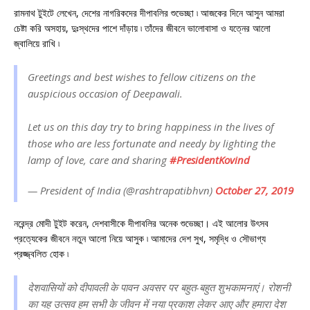
রামনাথ টুইটে লেখেন, দেশের নাগরিকদের দীপাবলির শুভেচ্ছা ৷ আজকের দিনে আসুন আমরা
চেষ্টা করি অসহায়, দুঃস্থদের পাশে দাঁড়ায় ৷ তাঁদের জীবনে ভালোবাসা ও যত্নের আলো
জ্বালিয়ে রাখি ৷
Greetings and best wishes to fellow citizens on the
auspicious occasion of Deepawali.
Let us on this day try to bring happiness in the lives of
those who are less fortunate and needy by lighting the
lamp of love, care and sharing
#PresidentKovind
— President of India (@rashtrapatibhvn)
October 27, 2019
নরেন্দ্র মোদী টুইট করেন, দেশবাসীকে দীপাবলির অনেক শুভেচ্ছা। এই আলোর উৎসব
প্রত্যেকের জীবনে নতুন আলো নিয়ে আসুক ৷ আমাদের দেশ সুখ, সমৃদ্ধি ও সৌভাগ্য
প্রজ্জ্বলিত হোক ৷
देशवासियों को दीपावली के पावन अवसर पर बहुत-बहुत शुभकामनाएं। रोशनी
का यह उत्सव हम सभी के जीवन में नया प्रकाश लेकर आए और हमारा देश