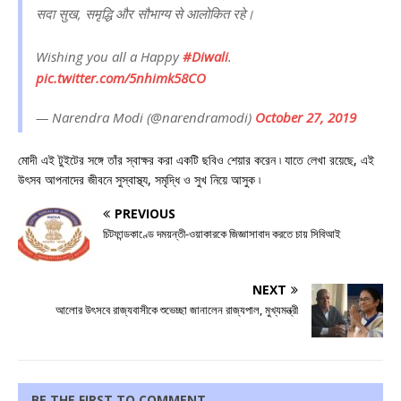
सदा सुख, समृद्धि और सौभाग्य से आलोकित रहे।
Wishing you all a Happy
#Diwali
.
pic.twitter.com/5nhimk58CO
— Narendra Modi (@narendramodi)
October 27, 2019
মোদী এই টুইটের সঙ্গে তাঁর স্বাক্ষর করা একটি ছবিও শেয়ার করেন ৷ যাতে লেখা রয়েছে, এই
উৎসব আপনাদের জীবনে সুস্বাস্থ্য, সমৃদ্ধি ও সুখ নিয়ে আসুক ৷
PREVIOUS
চিটফান্ডকাণ্ডে দময়ন্তী-ওয়াকারকে জিজ্ঞাসাবাদ করতে চায় সিবিআই
NEXT
আলোর উৎসবে রাজ্যবাসীকে শুভেচ্ছা জানালেন রাজ্যপাল, মুখ্যমন্ত্রী
BE THE FIRST TO COMMENT