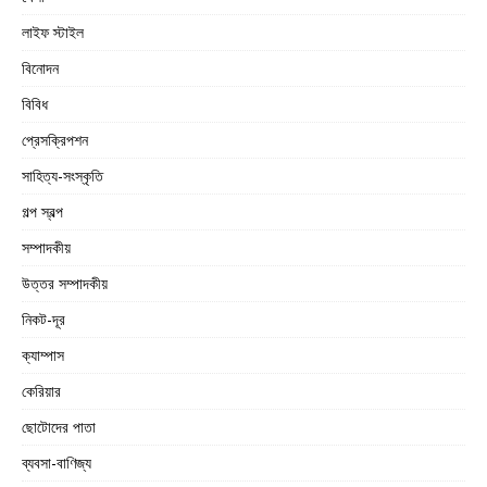
লাইফ স্টাইল
বিনোদন
বিবিধ
প্রেসক্রিপশন
সাহিত্য-সংস্কৃতি
গল্প স্বল্প
সম্পাদকীয়
উত্তর সম্পাদকীয়
নিকট-দূর
ক্যাম্পাস
কেরিয়ার
ছোটোদের পাতা
ব্যবসা-বাণিজ্য