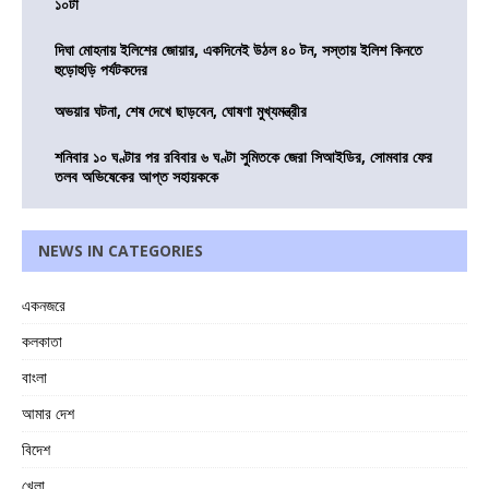
১০টা
দিঘা মোহনায় ইলিশের জোয়ার, একদিনেই উঠল ৪০ টন, সস্তায় ইলিশ কিনতে
হুড়োহুড়ি পর্যটকদের
অভয়ার ঘটনা, শেষ দেখে ছাড়বেন, ঘোষণা মুখ্যমন্ত্রীর
শনিবার ১০ ঘণ্টার পর রবিবার ৬ ঘণ্টা সুমিতকে জেরা সিআইডির, সোমবার ফের
তলব অভিষেকের আপ্ত সহায়ককে
NEWS IN CATEGORIES
একনজরে
কলকাতা
বাংলা
আমার দেশ
বিদেশ
খেলা