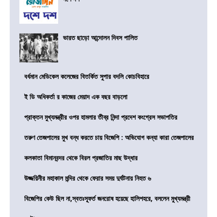
ভারত ছাড়ো আন্দোলন দিবস পালিত
বর্ধমান মেডিকেল কলেজের বিতর্কিত সুপার বদলি কোচবিহারে
ই ডি অধিকর্তা র কাজের মেয়াদ এক বছর বাড়লো
প্রাক্তন মুখ্যমন্ত্রীর ওপর হামলার তীব্র নিন্দা প্রদেশ কংগ্রেস সভাপতির
তরুণ তেজপালের মুখ বন্ধ করতে চায় বিজেপি : অভিযোগ কন্যা কারা তেজপালের
কলকাতা বিমানবন্দর থেকে বিরল প্রজাতির মাছ উদ্ধার
উজ্জয়িনীর মহাকাল মন্দির থেকে ফেরার সময় দুর্ঘটনায় নিহত ৬
বিজেপির কেউ ছিল না,স্বতঃস্ফূর্ত জনরোষ হয়েছে হালিশহরে, বললেন মুখ্যমন্ত্রী