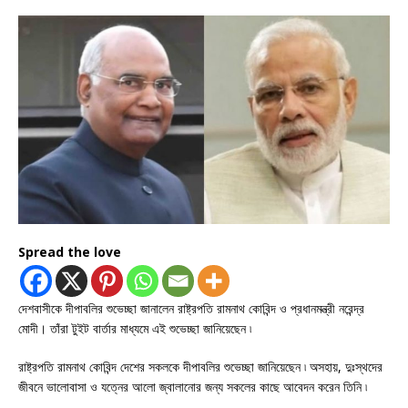
Spread the love
দেশবাসীকে দীপাবলির শুভেচ্ছা জানালেন রাষ্ট্রপতি রামনাথ কোবিন্দ ও প্রধানমন্ত্রী নরেন্দ্র
মোদী। তাঁরা টুইট বার্তার মাধ্যমে এই শুভেচ্ছা জানিয়েছেন ৷
রাষ্ট্রপতি রামনাথ কোবিন্দ দেশের সকলকে দীপাবলির শুভেচ্ছা জানিয়েছেন ৷ অসহায়, দুঃস্থদের
জীবনে ভালোবাসা ও যত্নের আলো জ্বালানোর জন্য সকলের কাছে আবেদন করেন তিনি ৷