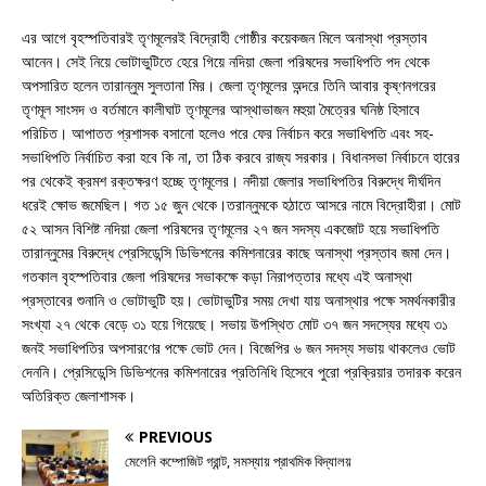
এর আগে বৃহস্পতিবারই তৃণমূলেরই বিদ্রোহী গোষ্ঠীর কয়েকজন মিলে অনাস্থা প্রস্তাব
আনেন। সেই নিয়ে ভোটাভুটিতে হেরে গিয়ে নদিয়া জেলা পরিষদের সভাধিপতি পদ থেকে
অপসারিত হলেন তারান্নুম সুলতানা মির। জেলা তৃণমূলের অন্দরে তিনি আবার কৃষ্ণনগরের
তৃণমূল সাংসদ ও বর্তমানে কালীঘাট তৃণমূলের আস্থাভাজন মহুয়া মৈত্রের ঘনিষ্ঠ হিসাবে
পরিচিত। আপাতত প্রশাসক বসানো হলেও পরে ফের নির্বাচন করে সভাধিপতি এবং সহ-
সভাধিপতি নির্বাচিত করা হবে কি না, তা ঠিক করবে রাজ্য সরকার। বিধানসভা নির্বাচনে হারের
পর থেকেই ক্রমশ রক্তক্ষরণ হচ্ছে তৃণমূলের। নদীয়া জেলার সভাধিপতির বিরুদ্ধে দীর্ঘদিন
ধরেই ক্ষোভ জমেছিল। গত ১৫ জুন থেকে।তরান্নুমকে হঠাতে আসরে নামে বিদ্রোহীরা। মোট
৫২ আসন বিশিষ্ট নদিয়া জেলা পরিষদের তৃণমূলের ২৭ জন সদস্য একজোট হয়ে সভাধিপতি
তারান্নুমের বিরুদ্ধে প্রেসিডেন্সি ডিভিশনের কমিশনারের কাছে অনাস্থা প্রস্তাব জমা দেন।
গতকাল বৃহস্পতিবার জেলা পরিষদের সভাকক্ষে কড়া নিরাপত্তার মধ্যে এই অনাস্থা
প্রস্তাবের শুনানি ও ভোটাভুটি হয়। ভোটাভুটির সময় দেখা যায় অনাস্থার পক্ষে সমর্থনকারীর
সংখ্যা ২৭ থেকে বেড়ে ৩১ হয়ে গিয়েছে। সভায় উপস্থিত মোট ৩৭ জন সদস্যের মধ্যে ৩১
জনই সভাধিপতির অপসারণের পক্ষে ভোট দেন। বিজেপির ৬ জন সদস্য সভায় থাকলেও ভোট
দেননি। প্রেসিডেন্সি ডিভিশনের কমিশনারের প্রতিনিধি হিসেবে পুরো প্রক্রিয়ার তদারক করেন
অতিরিক্ত জেলাশাসক।
PREVIOUS
মেলেনি কম্পোজিট গ্রান্ট, সমস্যায় প্রাথমিক বিদ্যালয়