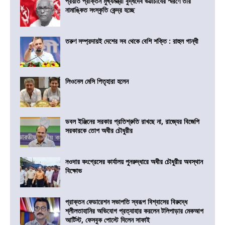
প্রয়াত প্রাক্তন মুখ্যমন্ত্রী বুদ্ধদেব ভট্টাচার্যের স্মরণে তাঁর
নামাঙ্কিত সংস্কৃতি কেন্দ্র হচ্ছে
তরুণ সম্প্রদায়ই দেশের সব থেকে বেশি শক্তি : রাহুল গান্ধী
লিওনেল মেসি পিতৃহারা হলেন
ডবল ইঞ্জিনের সরকার প্রতিশ্রুতি রাখছে না, রাজ্যের বিজেপি
সরকারকে তোপ অধীর চৌধুরীর
নওদার কংগ্রেসের কার্যালয় পুনরুদ্ধারে অধীর চৌধুরীর অবস্থান
বিক্ষোভ
প্রাক্তন ফেডারেশন সভাপতি স্বরূপ বিশ্বাসের বিরুদ্ধে
শ্লীলতাহানির অভিযোগ প্রত্যাহার করলেন টলিপাড়ার মেকআপ
আর্টিস্ট, ফেসবুক পোস্টে দিলেন সাফাই