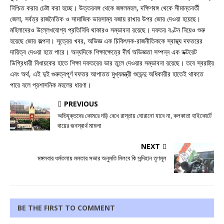
নিশ্চিত করার চেষ্টা করা হচ্ছে। উত্তরবঙ্গ থেকে জঙ্গলমহল, দক্ষিণবঙ্গ থেকে সীমান্তবর্তী
জেলা, সর্বত্র রাজনৈতিক ও সামাজিক ভারসাম্য বজায় রাখার উপর জোর দেওয়া হয়েছে।
মহিলাদেরও উল্লেখযোগ্য প্রতিনিধি থাকারও সম্ভাবনা রয়েছে। দফতর বণ্টন নিয়েও শুরু
হয়েছে জোর জল্পনা। সূত্রের খবর, অভিজ্ঞ এক চিকিৎসক-রাজনীতিককে স্বাস্থ্য দফতরের
দায়িত্ব দেওয়া হতে পারে। অন্যদিকে শিক্ষাক্ষেত্রে দীর্ঘ অভিজ্ঞতা সম্পন্ন এক ডক্টরেট
ডিগ্রিধারী বিধায়কের হাতে শিক্ষা দফতরের ভার তুলে দেওয়ার সম্ভাবনা রয়েছে। তবে স্বরাষ্ট্র
এবং অর্থ, এই দুই গুরুত্বপূর্ণ দফতর আপাতত মুখ্যমন্ত্রী শুভেন্দু অধিকারীর হাতেই থাকতে
পারে বলে প্রশাসনিক মহলের ধারণা।
PREVIOUS
অভিযুক্তদের কোমরে দড়ি বেধে রাস্তায় ঘোরানো যাবে না, কলকাতা হাইকোর্টে
দায়ের জনস্বার্থ মামলা
NEXT
মঙ্গলবার ধর্মতলায় মমতার সভার অনুমতি মিলবে কি সন্দিহান তৃণমূল
BE THE FIRST TO COMMENT