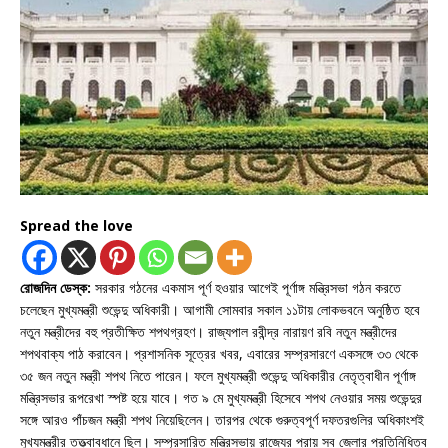
Spread the love
রোজদিন ডেস্ক:
সরকার গঠনের একমাস পূর্ণ হওয়ার আগেই পূর্ণাঙ্গ মন্ত্রিসভা গঠন করতে
চলেছেন মুখ্যমন্ত্রী শুভেন্দু অধিকারী। আগামী সোমবার সকাল ১১টায় লোকভবনে অনুষ্ঠিত হবে
নতুন মন্ত্রীদের বহু প্রতীক্ষিত শপথগ্রহণ। রাজ্যপাল রবীন্দ্র নারায়ণ রবি নতুন মন্ত্রীদের
শপথবাক্য পাঠ করাবেন। প্রশাসনিক সূত্রের খবর, এবারের সম্প্রসারণে একসঙ্গে ৩৩ থেকে
৩৫ জন নতুন মন্ত্রী শপথ নিতে পারেন। ফলে মুখ্যমন্ত্রী শুভেন্দু অধিকারীর নেতৃত্বাধীন পূর্ণাঙ্গ
মন্ত্রিসভার রূপরেখা স্পষ্ট হয়ে যাবে। গত ৯ মে মুখ্যমন্ত্রী হিসেবে শপথ নেওয়ার সময় শুভেন্দুর
সঙ্গে আরও পাঁচজন মন্ত্রী শপথ নিয়েছিলেন। তারপর থেকে গুরুত্বপূর্ণ দফতরগুলির অধিকাংশই
মুখ্যমন্ত্রীর তত্ত্বাবধানে ছিল। সম্প্রসারিত মন্ত্রিসভায় রাজ্যের প্রায় সব জেলার প্রতিনিধিত্ব