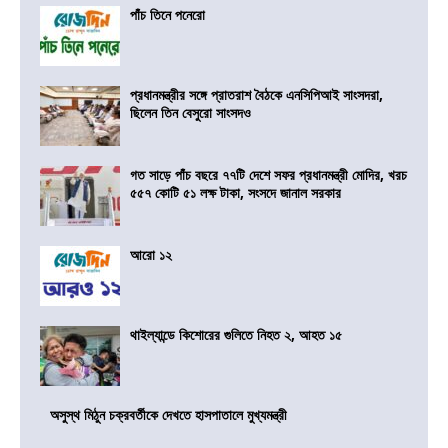
পাঁচ তিনে পনেরো
প্রধানমন্ত্রীর সঙ্গে প্রাতরাশ বৈঠকে এনসিপিআই সাংসদরা,
ছিলেন তিন বেসুরো সাংসদও
গত সাড়ে পাঁচ বছরে ৭৭টি দেশে সফর প্রধানমন্ত্রী মোদির, খরচ
৫৫৭ কোটি ৫১ লক্ষ টাকা, সংসদে জানাল সরকার
আরো ১২
থাইল্যান্ডে কিশোরের গুলিতে নিহত ২, আহত ১৫
অসুস্থ মিঠুন চক্রবর্তীকে দেখতে হাসপাতালে মুখ্যমন্ত্রী