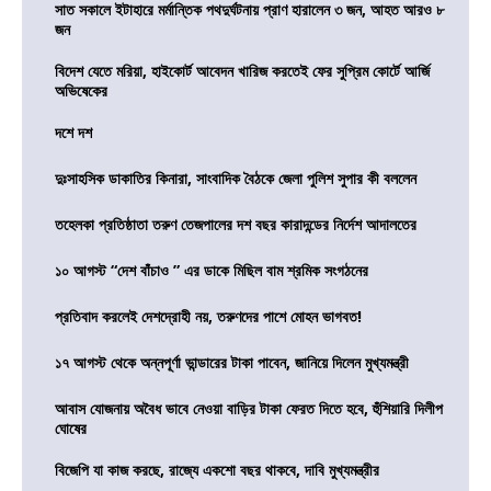
সাত সকালে ইটাহারে মর্মান্তিক পথদুর্ঘটনায় প্রাণ হারালেন ৩ জন, আহত আরও ৮
জন
বিদেশ যেতে মরিয়া, হাইকোর্ট আবেদন খারিজ করতেই ফের সুপ্রিম কোর্টে আর্জি
অভিষেকের
দশে দশ
দুঃসাহসিক ডাকাতির কিনারা, সাংবাদিক বৈঠকে জেলা পুলিশ সুপার কী বললেন
তহেলকা প্রতিষ্ঠাতা তরুণ তেজপালের দশ বছর কারাদন্ডের নির্দেশ আদালতের
১০ আগস্ট “দেশ বাঁচাও ” এর ডাকে মিছিল বাম শ্রমিক সংগঠনের
প্রতিবাদ করলেই দেশদ্রোহী নয়, তরুণদের পাশে মোহন ভাগবত!
১৭ আগস্ট থেকে অন্নপূর্ণা ভান্ডারের টাকা পাবেন, জানিয়ে দিলেন মুখ্যমন্ত্রী
আবাস যোজনায় অবৈধ ভাবে নেওয়া বাড়ির টাকা ফেরত দিতে হবে, হুঁশিয়ারি দিলীপ
ঘোষের
বিজেপি যা কাজ করছে, রাজ্যে একশো বছর থাকবে, দাবি মুখ্যমন্ত্রীর