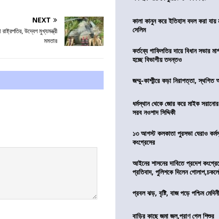
NEXT
কালা কানুন করে ইতিহাস বদল করা যায় ন
সেলিম
াষ্ট্রপতির, উদ্বেগ মুখ্যমন্ত্রী
মমতার
কর্তব্যে গাফিলতির দায়ে বিধান সভার মার্
হচ্ছে বিভাগীয় তদন্তও
জম্মু-কাশ্মীরে কড়া নিরাপত্তা, স্থগিত 
ধর্মস্থান থেকে জোর করে মাইক সরানো
সরব নওশাদ সিদ্দিকী
১৩ আগস্ট কলকাতা পুরসভা ঘেরাও কর্মস
কংগ্রেসের
আইনের শাসনের দাবিতে প্রদেশ কংগ্র
প্রতিবাদ, পুলিশকে দিলেন গোলাপ,চকল
প্রবল ঝড়, বৃষ্টি, বাজ পড়ে পশ্চিম মেদিন
বাড়ির কাছে জমা জল,প্রাণ গেল শিশুর