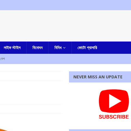
লাইফ স্টাইল
বিনোদন
বিবিধ
ফোটো গ্যালারি
দেশ
লার দোষী সাব্যস্ত
আমার দেশ
NEVER MISS AN UPDATE
না, হীরে সহ ধৃত এক
কলকাতা
িয়োগের আহবান মুখ্যমন্ত্রীর
আমার বাংলা
ৃণমূল? কাকলি ঘোষদস্তিদারের সঙ্গে একান্তে কথা সাংসদ রাজীব কুমারের
আমার বাংলা
রধোর, উত্তেজনা ডোমজুর এলাকায়..
বাংলা