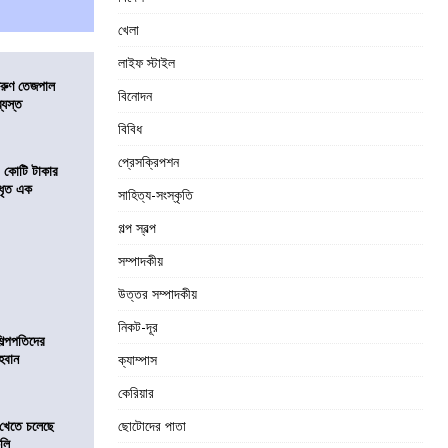
খেলা
লাইফ স্টাইল
তরুণ তেজপাল
বিনোদন
্যস্ত
বিবিধ
প্রেসক্রিপশন
১ কোটি টাকার
 ধৃত এক
সাহিত্য-সংস্কৃতি
গল্প স্বল্প
সম্পাদকীয়
উত্তর সম্পাদকীয়
নিকট-দূর
িল্পপতিদের
হবান
ক্যাম্পাস
কেরিয়ার
 খেতে চলেছে
ছোটোদের পাতা
কলি