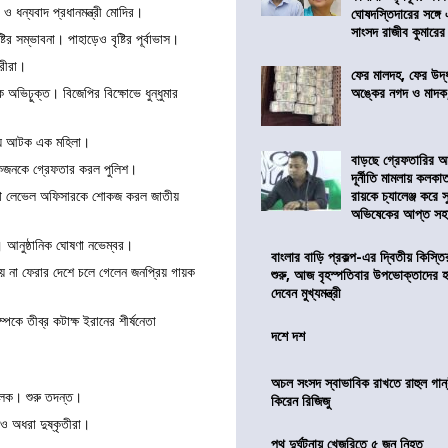
ও ধন্যবাদ প্রধানমন্ত্রী মোদির।
ঘোষদস্তিদারের সঙ্গে
সাংসদ রাজীব কুমারের
র সম্ভাবনা। পাহাড়েও বৃষ্টির পূর্বাভাস।
্রীরা।
ফের মালদহ, ফের উদ্ধ
অঙ্কের নগদ ও মাদক,
ভিঢ়ুক্ত। বিজেপির বিক্ষোভে ধুন্ধুমার
গিয়ে আটক এক মহিলা।
বাড়ছে গ্রেফতারির আ
একজনকে গ্রেফতার করল পুলিশ।
দূর্নীতি মামলায় কলকা
রায়কে চ্যালেঞ্জ করে সু
া বুথ লেভেল অফিসারকে শোকজ করল জাতীয়
অভিষেকের আপ্ত সহা
 আনুষ্ঠানিক ঘোষণা নভেম্বর।
বাংলার বাড়ি প্রকল্প-এর দ্বিতীয় কিস্
 না ফেরার দেশে চলে গেলেন জনপ্রিয় গায়ক
শুরু, আজ বৃহস্পতিবার উপভোক্তাদের হ
দেবেন মুখ্যমন্ত্রী
্পকে তীব্র কটাক্ষ ইরানের শীর্ষনেতা
দশে দশ
অচল সংসদ স্বাভাবিক রাখতে রাহুল গান্
চালক। শুরু তদন্ত।
কিরেন রিজিজু
ও অধরা দুষ্কৃতীরা।
পথ দুর্ঘটনায় খেজুরিতে ৫ জন নিহত