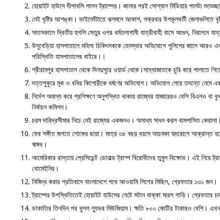
হোয়াইট হাউসে দীপাবলি পালন ট্রাম্পের। জানার পরই সোশ্যাল মিডিয়ায় পালটা শুভেচ্ছা 
নেই বৃষ্টির আশঙ্কা। ভাইফোঁটাতে ঝলমলে আকাশ, শুক্রবার উপকূলবর্তী জেলাগুলিতে বৃষ্টি
সাতসকালে দ্বিতীয় হুগলি সেতুর ওপর ধর্মতলাগামী যাত্রীবাহী বাসে আগুন, নিরাপদে যাত
উলুবেড়িয়া হাসপাতালে মহিলা চিকিৎসককে হেনস্থার অভিযোগে পুলিশের জালে আরও এক অ
পরিস্থিতি হাসপাতালের বাইরে।।
শ্রীরামপুর হাসপাতাল থেকে দিনদুপুরে ওয়ার্ড থেকে।সদ্যোজাতকে চুরি করে পালাতে 
দত্তপুকুরে মূক ও বধির কিশোরীকে ধর্ষণের অভিযোগ। অভিযোগ পেয়ে তদন্তে নেমে 
নির্দেশ অমান্য করে প্রশিক্ষণে অনুপস্থিত থাকায় রাজ্যের হাজারেরও বেশি বিএলও ব
নির্বাচন কমিশন।
চরম দারিদ্রসীমার নিচে নেই রাজ্যের একজনও। অসাধ্য সাধন করল বামশাসিত কেরালা।
ফের সঙ্গীত জগতে শোকের ছায়া। মাত্র ৩৫ বছর বয়সে আচমকা হৃদরোগে আক্রান্ত হয়ে
ঋষভ।
আমেরিকার রাস্তায় প্রেসিডেন্ট ডোনাল্ড ট্রাম্প বিরোধীদের তুমুল বিক্ষোভ। এই নিয়ে ট্রাম
খোমেইনির।
নিষিদ্ধ করার প্রতিবাদে বাংলাদেশে পথে আওয়ামি লিগের মিছিল, গ্রেফতার ১৩১ জন।
ট্রাম্পের উপস্থিতিতেই হোয়াইট হাউসের গেটে সটান ধাক্কা মারল গাড়ি। গ্রেফতার 
ডাকাতির তিনদিন পর খুলল ল্যুভর মিউজিয়াম। ক্ষতি ৮০০ কোটির টাকারও বেশি। এখন