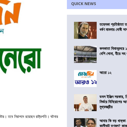
QUICK NEWS
তহেলকা প্রতিষ্ঠাতা 
ধর্ষণ মামলার দোষী সাব
কলকাতা বিমানবন্দরে 
বেশি সোনা, হীরে সহ
আরো ১২
ডবল ইঞ্জিন সরকার, শ
নির্ভয়ে বিনিয়োগের আ
মুখ্যমন্ত্রীর
িকপ্টার। তবে নিরাপদে রয়েছেন রাষ্ট্রপতি। ঘটনার
আবার কি বড় ধাক্কা
কালীঘাট তৃণমূল? কা