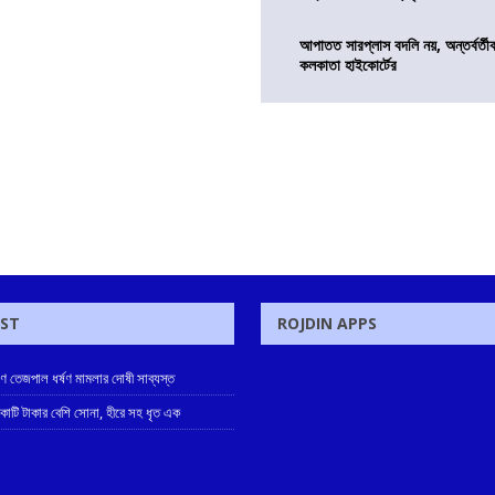
আপাতত সারপ্লাস বদলি নয়, অন্তর্বর্তীকা
কলকাতা হাইকোর্টের
OST
ROJDIN APPS
ুণ তেজপাল ধর্ষণ মামলার দোষী সাব্যস্ত
 কোটি টাকার বেশি সোনা, হীরে সহ ধৃত এক