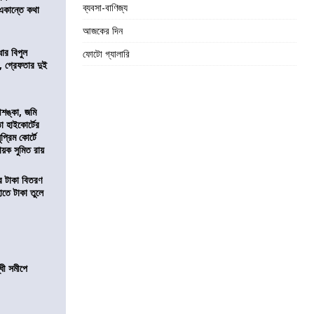
ব্যবসা-বাণিজ্য
 একান্তে কথা
আজকের দিন
ার বিপুল
ফোটো গ্যালারি
 গ্রেফতার দুই
শঙ্কা, জমি
তা হাইকোর্টের
প্রিম কোর্টে
য়ক সুমিত রায়
তির টাকা বিতরণ
াতে টাকা তুলে
ধী সমীপে