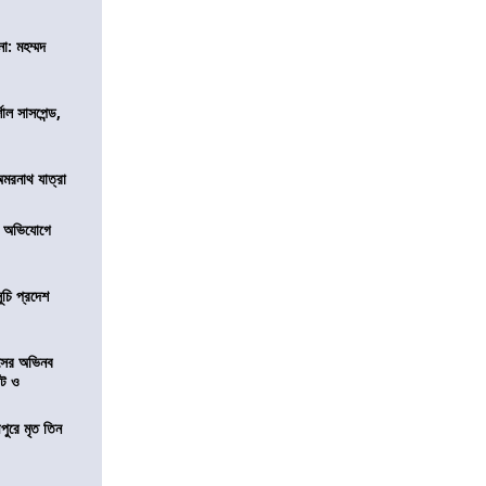
া: মহম্মদ
শাল সাসপেন্ড,
অমরনাথ যাত্রা
র অভিযোগে
ূচি প্রদেশ
েসের অভিনব
েট ও
ীপুরে মৃত তিন