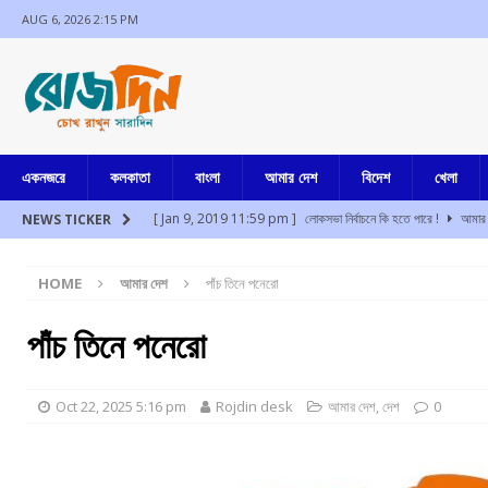
AUG 6, 2026 2:15 PM
একনজরে
কলকাতা
বাংলা
আমার দেশ
বিদেশ
খেলা
[ Jan 9, 2019 11:59 pm ]
লোকসভা নির্বাচনে কি হতে পারে !
আমার 
NEWS TICKER
[ Aug 6, 2026 1:54 pm ]
তহেলকা প্রতিষ্ঠাতা তরুণ তেজপাল ধর্ষণ মাম
HOME
আমার দেশ
পাঁচ তিনে পনেরো
[ Aug 6, 2026 1:01 pm ]
কলকাতা বিমানবন্দরে ১ কোটি টাকার বেশি সো
[ Aug 6, 2026 12:39 pm ]
আরো ১২
আমার বাংলা
পাঁচ তিনে পনেরো
[ Aug 6, 2026 12:20 pm ]
ডবল ইঞ্জিন সরকার, শিল্পপতিদের নির্ভয়ে বিন
[ Aug 6, 2026 12:03 pm ]
আবার কি বড় ধাক্কা খেতে চলেছে কালীঘাট ত
Oct 22, 2025 5:16 pm
Rojdin desk
আমার দেশ
,
দেশ
0
[ Jul 17, 2024 3:35 pm ]
চুরির অপবাদে একই পরিবারের ৩ সদস্যকে মা