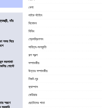
খেলা
লাইফ স্টাইল
যমন্ত্রী, তাঁর
বিনোদন
বিবিধ
প্রেসক্রিপশন
ডা সফর ঘিরে
েশে
সাহিত্য-সংস্কৃতি
গল্প স্বল্প
ভুল করলাম!!
সম্পাদকীয়
কলির পোস্টে
উত্তর সম্পাদকীয়
নিকট-দূর
ক্যাম্পাস
কেরিয়ার
তার স্মরণে
ছোটোদের পাতা
ব সরকারি