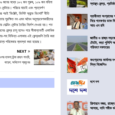
৩৮৬ জনের মধ্যে ১৮২ জন পুরুষ, ১০৯ জন মহিলা
স্বাস্থ্য কেন্দ্র, প্রতিষ্
েন্টারে। পরিচয় যাচাই এবং প্রত্যর্পণ
ের পরই ‘ডিটেক্ট, ডিলিট অ্যান্ড ডিপোর্ট’ নীতি
স্বাধীনতা সংগ্রামের
ওতায় সুরক্ষিত নন এমন অবৈধ অনুপ্রবেশকারীদের
নিয়ে গবেষণার ডাক দ
হোল্ডিং সেন্টার তৈরির নির্দেশ দেওয়া হয়। গত
আর এন রবি
রনের কেন্দ্র চালু হলেও পরে সীমান্তবর্তী একাধিক
্ণনগর-সহ বিভিন্ন এলাকায় এই কেন্দ্রগুলি তৈরি করা
জাতীয় ও রাজ্য সড়ক
যান্য পরিষেবার ব্যবস্থা করা হয়েছে।
টোটো, কড়া পুলিশি অভ
পরিবহণ দফতরের
NEXT
ওপর হামলা,নিন্দা রাহুল গান্ধী,
কংগ্রেসের কার্যালয়
খাড়্গে, অখিলেশ প্রমুখের
বিদ্ধ বিজেপিও
দশে দশ
শিল্পায়নে নজর, রাজ্যে
আসছে, দাবি শমীক ভট্ট