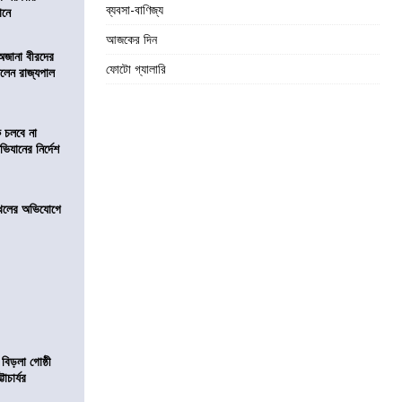
ব্যবসা-বাণিজ্য
ঠানে
আজকের দিন
 অজানা বীরদের
ফোটো গ্যালারি
িলেন রাজ্যপাল
ে চলবে না
িযানের নির্দেশ
 দখলের অভিযোগে
 বিড়লা গোষ্ঠী
াচার্যর