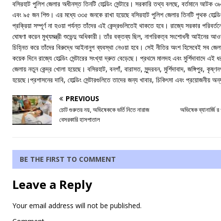
বসিরহাট পুলিশ জেলার অধীনস্ত তিনটি হোল্ডিং সেন্টারে। সরকারি তথ্য বলছে, বর্তমানে আটক 
এবং ৯৫ জন শিশু। এর মধ্যে ৩৩৫ জনকে রাখা হয়েছে বসিরহাট পুলিশ জেলার তিনটি পৃথক হোল্ডিং স
প্রক্রিয়া সম্পূর্ণ না হওয়া পর্যন্ত তাঁদের এই কেন্দ্রগুলিতেই থাকতে হবে। রাজ্যে সরকার পরিবর্তন
ঘোষণা করেন মুখ্যমন্ত্রী শুভেন্দু অধিকারী। তাঁর বক্তব্য ছিল, নাগরিকত্ব সংশোধনী আইনের আ
চিহ্নিত করে তাঁদের বিরুদ্ধে আইনানুগ ব্যবস্থা নেওয়া হবে। সেই নীতির অংশ হিসেবেই সব জেলায় 
কয়েক দিনে রাজ্যে হোল্ডিং সেন্টারের সংখ্যা দ্রুত বেড়েছে। প্রথমে মালদহ এবং মুর্শিদাবাদে এই ধ
জেলায় নতুন কেন্দ্র খোলা হয়েছে। বসিরহাট, বনগাঁ, বারাসত, সুন্দরবন, মুর্শিদাবাদ, জঙ্গিপুর, কৃষ
হয়েছে।প্রশাসনের দাবি, হোল্ডিং সেন্টারগুলিতে তাদের জন্য খাবার, চিকিৎসা এবং প্রয়োজনীয় অন্
PREVIOUS
চোট গুরুতর নয়, অভিষেককে ভর্তি নিতে নারাজ
অভিষেক ব্যানার্জি র 
বেসরকারি হাসপাতাল
BE THE FIRST TO COMMENT
Leave a Reply
Your email address will not be published.