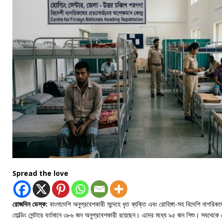
Spread the love
রোজদিন ডেস্ক:
বাংলাদেশি অনুপ্রবেশকারী সন্দেহে ধৃত ব্যক্তি এবং রোহিঙ্গা-সহ বিদেশি নাগরিকদ
হোল্ডিং সেন্টারে বর্তমানে ৩৮৬ জন অনুপ্রবেশকারী রয়েছেন। এদের মধ্যে ৯৫ জন শিশু। সবথে