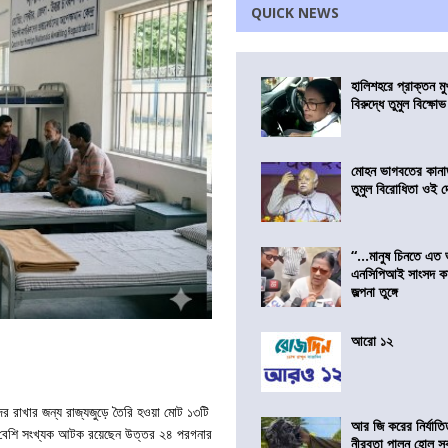
QUICK NEWS
হালিশহরে প্রাক্তন মুখ্
বিরুদ্ধে তুমুল বিক্ষোভ
মোহন ভাগবতের কানা
তুমুল বিরোধিতা ওই দ
“…মানুষ চিনতে এত 
এনসিপিআই সাংসদ কা
জল্পনা তুঙ্গে
আরো ১২
ের রাখার জন্য রাজ্যজুড়ে তৈরি হওয়া মোট ১৩টি
আর জি করের নির্যাতি
কে বেশি সংখ্যক আটক রয়েছেন উত্তর ২৪ পরগনার
নীরবতা পালন হোল স