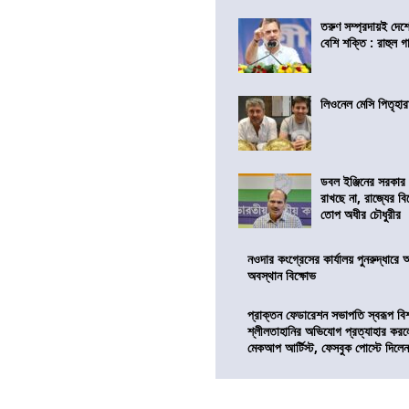
তরুণ সম্প্রদায়ই দে
বেশি শক্তি : রাহুল গা
লিওনেল মেসি পিতৃহার
ডবল ইঞ্জিনের সরকার 
রাখছে না, রাজ্যের ব
তোপ অধীর চৌধুরীর
নওদার কংগ্রেসের কার্যালয় পুনরুদ্ধারে 
অবস্থান বিক্ষোভ
প্রাক্তন ফেডারেশন সভাপতি স্বরূপ বিশ্
শ্লীলতাহানির অভিযোগ প্রত্যাহার কর
মেকআপ আর্টিস্ট, ফেসবুক পোস্টে দিলে