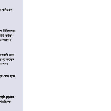
নের অভিযোগ
িতা চিকিৎসকের
রি স্বাস্থ্য
বতা পালনের
ষে ভবানী ভবন
আপ্ত সহায়ক
ফের তলব
যা বেড়ে হচ্ছে
্ত্রী বুদ্ধদেব
র নামাঙ্কিত