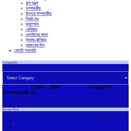
গল্প স্বল্প
সম্পাদকীয়
উত্তর সম্পাদকীয়
নিকট-দূর
ক্যাম্পাস
কেরিয়ার
ছোটোদের পাতা
ব্যবসা-বাণিজ্য
আজকের দিন
ফোটো গ্যালারি
Categories
Categories
www.rojdin.in
© 2018
–
2024
|
Privacy Policy
Designed &
Developed By by
PRISMHUB ONLINE SOLUTIONS PVT.
LTD.
Recent Post
আর জি কর থেকে চিকিৎসাধীন দুই রোগী উধাও, চাঞ্চল্য
সফল অস্ত্রোপচারের পর অনেকটাই সুস্থ, আজই বাড়ি ফিরছেন মিঠুন চক্রবর্তী