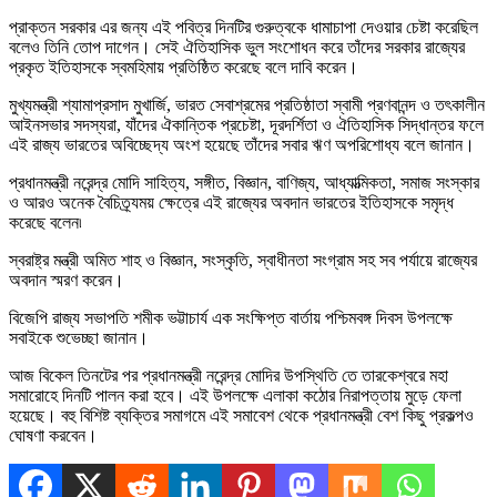
প্রাক্তন সরকার এর জন্য এই পবিত্র দিনটির গুরুত্বকে ধামাচাপা দেওয়ার চেষ্টা করেছিল
বলেও তিনি তোপ দাগেন। সেই ঐতিহাসিক ভুল সংশোধন করে তাঁদের সরকার রাজ্যের
প্রকৃত ইতিহাসকে স্বমহিমায় প্রতিষ্ঠিত করেছে বলে দাবি করেন।
মুখ্যমন্ত্রী শ্যামাপ্রসাদ মুখার্জি, ভারত সেবাশ্রমের প্রতিষ্ঠাতা স্বামী প্রণবানন্দ ও তৎকালীন
আইনসভার সদস্যরা, যাঁদের ঐকান্তিক প্রচেষ্টা, দূরদর্শিতা ও ঐতিহাসিক সিদ্ধান্তর ফলে
এই রাজ্য ভারতের অবিচ্ছেদ্য অংশ হয়েছে তাঁদের সবার ঋণ অপরিশোধ্য বলে জানান।
প্রধানমন্ত্রী নরেন্দ্র মোদি সাহিত্য, সঙ্গীত, বিজ্ঞান, বাণিজ্য, আধ্যাত্মিকতা, সমাজ সংস্কার
ও আরও অনেক বৈচিত্র্যময় ক্ষেত্রে এই রাজ্যের অবদান ভারতের ইতিহাসকে সমৃদ্ধ
করেছে বলেন৷
স্বরাষ্ট্র মন্ত্রী অমিত শাহ ও বিজ্ঞান, সংস্কৃতি, স্বাধীনতা সংগ্রাম সহ সব পর্যায়ে রাজ্যের
অবদান স্মরণ করেন।
বিজেপি রাজ্য সভাপতি শমীক ভট্টাচার্য এক সংক্ষিপ্ত বার্তায় পশ্চিমবঙ্গ দিবস উপলক্ষে
সবাইকে শুভেচ্ছা জানান।
আজ বিকেল তিনটের পর প্রধানমন্ত্রী নরেন্দ্র মোদির উপস্থিতি তে তারকেশ্বরে মহা
সমারোহে দিনটি পালন করা হবে। এই উপলক্ষে এলাকা কঠোর নিরাপত্তায় মুড়ে ফেলা
হয়েছে। বহু বিশিষ্ট ব্যক্তির সমাগমে এই সমাবেশ থেকে প্রধানমন্ত্রী বেশ কিছু প্রকল্পও
ঘোষণা করবেন।