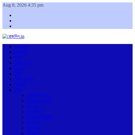
Aug 8, 2026 4:35 pm
Facebook
Twitter
Youtube
একনজরে
কলকাতা
বাংলা
আমার দেশ
বিদেশ
খেলা
লাইফ স্টাইল
বিনোদন
বিবিধ
প্রেসক্রিপশন
সাহিত্য-সংস্কৃতি
গল্প স্বল্প
সম্পাদকীয়
উত্তর সম্পাদকীয়
নিকট-দূর
ক্যাম্পাস
কেরিয়ার