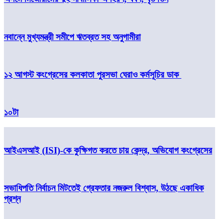
নবান্নে মুখ্যমন্ত্রী সমীপে ঋতব্রত সহ অনুগামীরা
১২ আগস্ট কংগ্রেসের কলকাতা পুরসভা ঘেরাও কর্মসূচির ডাক
১০টা
আইএসআই (ISI)-কে কুক্ষিগত করতে চায় কেন্দ্র, অভিযোগ কংগ্রেসের
সভাধিপতি নির্বাচন মিটতেই গ্রেফতার নজরুল বিশ্বাস, উঠছে একাধিক
প্রশ্ন