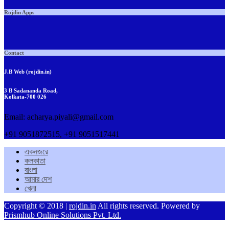
Rojdin Apps
Contact
J.B Web (rojdin.in)
3 B Sadananda Road,
Kolkata-700 026
Email: acharya.piyali@gmail.com
+91 9051872515, +91 9051517441
একনজরে
কলকাতা
বাংলা
আমার দেশ
খেলা
Copyright © 2018 |
rojdin.in
All rights reserved. Powered by
Prismhub Online Solutions Pvt. Ltd.