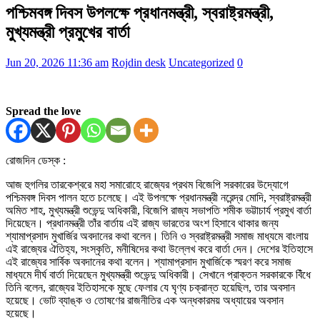
পশ্চিমবঙ্গ দিবস উপলক্ষে প্রধানমন্ত্রী, স্বরাষ্ট্রমন্ত্রী,
মুখ্যমন্ত্রী প্রমুখের বার্তা
Jun 20, 2026 11:36 am
Rojdin desk
Uncategorized
0
Spread the love
রোজদিন ডেস্ক :
আজ হুগলির তারকেশ্বরে মহা সমারোহে রাজ্যের প্রথম বিজেপি সরকারের উদ্যোগে
পশ্চিমবঙ্গ দিবস পালন হতে চলেছে। এই উপলক্ষে প্রধানমন্ত্রী নরেন্দ্র মোদি, স্বরাষ্ট্রমন্ত্রী
অমিত শাহ, মুখ্যমন্ত্রী শুভেন্দু অধিকারী, বিজেপি রাজ্য সভাপতি শমীক ভট্টাচার্য প্রমুখ বার্তা
দিয়েছেন। প্রধানমন্ত্রী তাঁর বার্তায় এই রাজ্য ভারতের অংশ হিসাবে থাকার জন্য
শ্যামাপ্রসাদ মুখার্জির অবদানের কথা বলেন। তিনি ও স্বরাষ্ট্রমন্ত্রী সমাজ মাধ্যমে বাংলায়
এই রাজ্যের ঐতিহ্য, সংস্কৃতি, মনীষিদের কথা উল্লেখ করে বার্তা দেন। দেশের ইতিহাসে
এই রাজ্যের সার্বিক অবদানের কথা বলেন। শ্যামাপ্রসাদ মুখার্জিকে স্মরণ করে সমাজ
মাধ্যমে দীর্ঘ বার্তা দিয়েছেন মুখ্যমন্ত্রী শুভেন্দু অধিকারী। সেখানে প্রাক্তন সরকারকে বিঁধে
তিনি বলেন, রাজ্যের ইতিহাসকে মুছে ফেলার যে ঘৃণ্য চক্রান্ত হয়েছিল, তার অবসান
হয়েছে। ভোট ব্যাঙ্ক ও তোষণের রাজনীতির এক অন্ধকারময় অধ্যায়ের অবসান
হয়েছে।