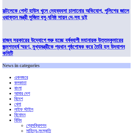
সল্টলেকে গেস্ট হাউস খুলে দেহব্যবসা চালানোর অভিযোগ, পুলিশের জালে
ও্রাক্তন মন্ত্রী সুজিত বসু-ঘনিষ্ঠ সায়ন দে-সহ দুই
রাজ্য সরকারের উদ্যোগে শুরু হচ্ছে বর্ষব্যাপী মহানায়ক উত্তমকুমারের
জন্মশতবর্ষ স্মরণ, মুখ্যমন্ত্রীকে প্রধান পৃষ্ঠপোষক করে তৈরি হল উদযাপন
কমিটি
News in categories
একনজরে
কলকাতা
বাংলা
আমার দেশ
বিদেশ
খেলা
লাইফ স্টাইল
বিনোদন
বিবিধ
প্রেসক্রিপশন
সাহিত্য-সংস্কৃতি