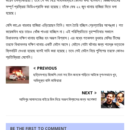
করেন তদন্তকারীরা। তবে সে সব নিয়ে সংবাদমাধ্যমে কোনও কথা বলেননি। জিজ্ঞাসাবাদের
সম্পূর্ণ প্রক্রিয়া ভিডিওগ্রাফি করা হয়েছে। তাঁকে ফের ২২ জুন থানায় হাজিরা দিতে বলা
হয়েছে।
মেসি কাণ্ডে বারবার হাজিরা এড়িয়েছেন তিনি। ফলে তৈরি হচ্ছিল গ্রেপ্তারির আশঙ্কা। গত
কয়েকদিন ধরে তারও খোঁজ পাওয়া যাচ্ছিল না। এই পরিস্থিতিতে বৃহস্পতিবার সকালে
বিধাননগর দক্ষিণ থানায় হাজির হন অরূপ বিশ্বাস। এর মধ্যে গতকসল বুধবার মেসির টিমের
তরফে বিধাননগর দক্ষিণ থানায় একটি মেইল আসে। মেইলে গোটা ঘটনার জন্য শতদ্রু দত্তকে
ক্লিনচিট দেওয়া হয়েছে বলেই দাবি করা হয়েছে। তবে সেই মেইল নিয়ে পুলিশের তরফে কোনও
প্রতিক্রিয়া মেলেনি।
PREVIOUS
ছত্তিসগড়ে বিজেপি নেতা সহ তিন জনকে গাড়িতে আটকে নৃশংসভাবে খুন,
অভিযুক্ত বালি মাফিয়ারা
NEXT
আলিপুর আদালতের বাইরে ডিম নিয়ে অরূপ বিশ্বাসের জন্য অপেক্ষা!
BE THE FIRST TO COMMENT