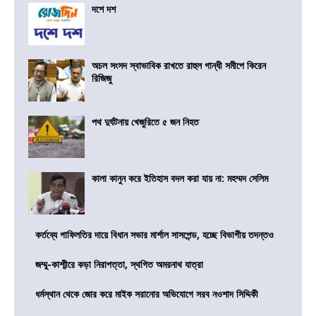
দশে দশ
অচল সংসদ স্বাভাবিক রাখতে রাহুল গান্ধী সমীপে কিরেন
রিজিজু
পথ দুর্ঘটনায় খেজুরিতে ৫ জন নিহত
কালা কানুন করে ইতিহাস বদল করা যায় না: মহম্মদ সেলিম
কর্তব্যে গাফিলতির দায়ে বিধান সভার মার্শাল সাসপেন্ড, হচ্ছে বিভাগীয় তদন্তও
জম্মু-কাশ্মীরে কড়া নিরাপত্তা, স্থগিত অমরনাথ যাত্রা
ধর্মস্থান থেকে জোর করে মাইক সরানোর অভিযোগে সরব নওশাদ সিদ্দিকী