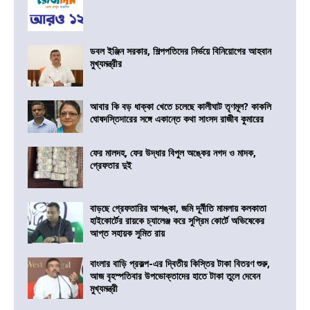
ডবল ইঞ্জিন সরকার, শিল্পপতিদের নির্ভয়ে বিনিয়োগের আহবান
মুখ্যমন্ত্রীর
আবার কি বড় ধাক্কা খেতে চলেছে কালীঘাট তৃণমূল? কাকলি
ঘোষদস্তিদারের সঙ্গে একান্তে কথা সাংসদ রাজীব কুমারের
ফের মালদহ, ফের উদ্ধার বিপুল অঙ্কের নগদ ও মাদক,
গ্রেফতার দুই
বাড়ছে গ্রেফতারির আশঙ্কা, জমি দূর্নীতি মামলায় কলকাতা
হাইকোর্টের রায়কে চ্যালেঞ্জ করে সুপ্রিম কোর্টে অভিষেকের
আপ্ত সহায়ক সুমিত রায়
বাংলার বাড়ি প্রকল্প-এর দ্বিতীয় কিস্তির টাকা বিতরণ শুরু,
আজ বৃহস্পতিবার উপভোক্তাদের হাতে টাকা তুলে দেবেন
মুখ্যমন্ত্রী