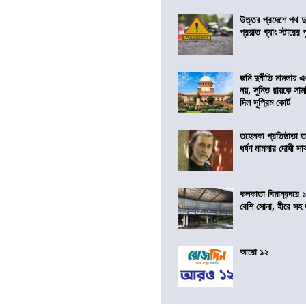
উত্তর প্রদেশে পথ দু
প্রয়াত গ্যাং স্টারের 
জমি দুর্নীতি মামলায়
নয়, সুমিত রায়কে সাম
দিল সুপ্রিম কোর্ট
তহেলকা প্রতিষ্ঠাতা 
ধর্ষণ মামলার দোষী সাব
কলকাতা বিমানবন্দরে 
বেশি সোনা, হীরে সহ
আরো ১২