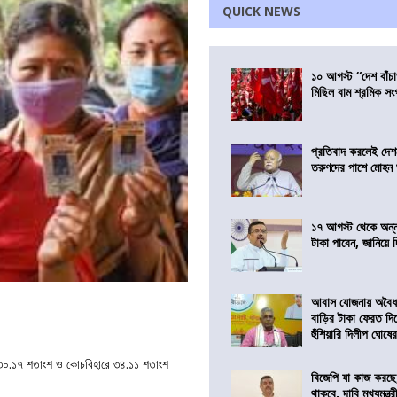
QUICK NEWS
১০ আগস্ট “দেশ বাঁচ
মিছিল বাম শ্রমিক স
প্রতিবাদ করলেই দেশ
তরুণদের পাশে মোহন
১৭ আগস্ট থেকে অন্নপূ
টাকা পাবেন, জানিয়ে দিল
আবাস যোজনায় অবৈধ 
বাড়ির টাকা ফেরত দি
হুঁশিয়ারি দিলীপ ঘোষে
া ৩০.১৭ শতাংশ ও কোচবিহারে ৩৪.১১ শতাংশ
বিজেপি যা কাজ করছ
থাকবে, দাবি মুখ্যমন্ত্র