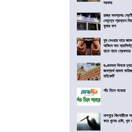
সরকার
রাজ্য অনগ্রসর শ্রেণ
নেতৃত্বে প্রাক্তন বি
কুমার বাগ
ঘুষ নেওয়ার দায়ে জাম
অফিসে সাব অ্যাসিস্ট্যা
হাতে নাতে গ্রেফতার
গুণ্ডাদমন বিলকে চ্যা
জনস্বার্থ মামলা খা
হাইকোর্ট
পাঁচ তিনে পনেরো
নাগপুরে কিশোরীকে অপ
করে খুনের চেষ্টা, ধৃত