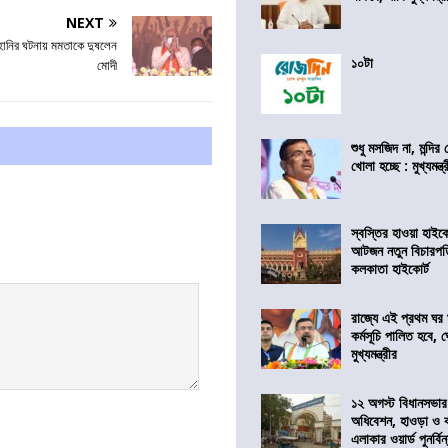
NEXT
হানির ঘটনায় মমতাকে দুষলেন
১০টা
মোদী
শুধু মসজিদ না, মন্দি
খোলা হচ্ছে : মুখ্যমন্ত্
স্বস্তির হাওয়া হাইকো
আটজন নতুন বিচারপত
কলকাতা হাইকোর্ট
রাজ্যে এই প্রথম ঘর ঘ
কর্মসূচি পালিত হবে, 
মুখ্যমন্ত্রীর
১২ অগস্ট বিধানসভার
অধিবেশন, হাওড়া ও 
এলাকার ওয়ার্ড পুনর্ব