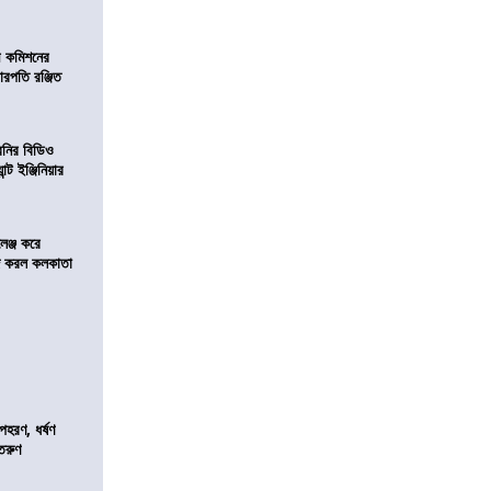
ী কমিশনের
চারপতি রঞ্জিত
বনির বিডিও
ন্ট ইঞ্জিনিয়ার
লেঞ্জ করে
রিজ করল কলকাতা
হরণ, ধর্ষণ
 তরুণ