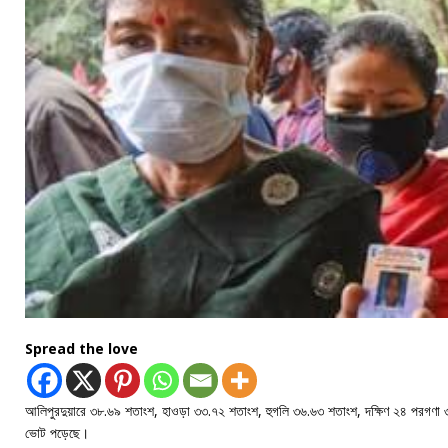
Spread the love
আলিপুরদুয়ারে ৩৮.৬৯ শতাংশ, হাওড়া ৩৩.৭২ শতাংশ, হুগলি ৩৬.৬৩ শতাংশ, দক্ষিণ ২৪ পরগণ
ভোট পড়েছে।