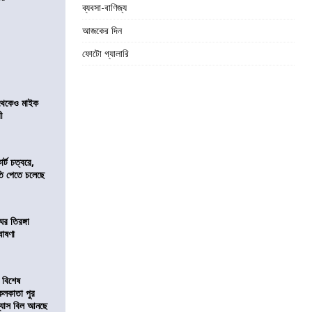
ব্যবসা-বাণিজ্য
আজকের দিন
ফোটো গ্যালারি
র থেকেও মাইক
রী
র্ট চত্বরে,
ি পেতে চলেছে
র তিরঙ্গা
ঘোষণা
 বিশেষ
কলকাতা পুর
িন্যাস বিল আনছে