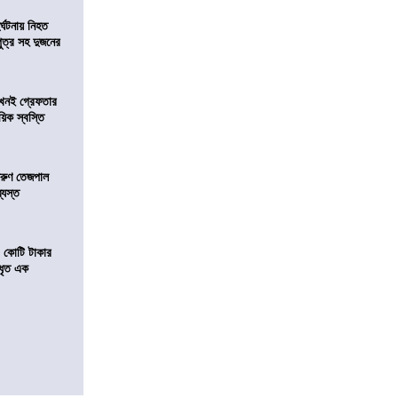
র্ঘটনায় নিহত
পুত্র সহ দুজনের
 এখনই গ্রেফতার
য়িক স্বস্তি
তরুণ তেজপাল
্যস্ত
১ কোটি টাকার
 ধৃত এক