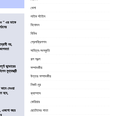
খেলা
লাইফ স্টাইল
াও ” এর ডাকে
বিনোদন
ংগঠনের
বিবিধ
প্রেসক্রিপশন
দ্রোহী নয়,
 ভাগবত!
সাহিত্য-সংস্কৃতি
গল্প স্বল্প
র্ণা ভান্ডারের
সম্পাদকীয়
েন মুখ্যমন্ত্রী
উত্তর সম্পাদকীয়
নিকট-দূর
ভাবে নেওয়া
তে হবে,
ক্যাম্পাস
র
কেরিয়ার
ে, একশো বছর
ছোটোদের পাতা
ীর