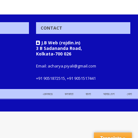
CONTACT
J.B Web (rojdin.in)
3 B Sadananda Road,
Kolkata-700 026
Email: acharya.piyali@gmail.com
+91 9051872515, +91 9051517441
একনজরে
কলকাতা
বাংলা
আমার দেশ
খেলা