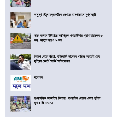
অসুস্থ মিঠুন চক্রবর্তীকে দেখতে হাসপাতালে মুখ্যমন্ত্রী
সাত সকালে ইটাহারে মর্মান্তিক পথদুর্ঘটনায় প্রাণ হারালেন ৩
জন, আহত আরও ৮ জন
বিদেশ যেতে মরিয়া, হাইকোর্ট আবেদন খারিজ করতেই ফের
সুপ্রিম কোর্টে আর্জি অভিষেকের
দশে দশ
দুঃসাহসিক ডাকাতির কিনারা, সাংবাদিক বৈঠকে জেলা পুলিশ
সুপার কী বললেন