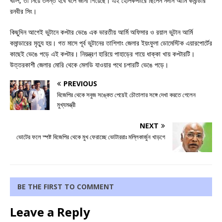
ঘটল, তা নিয়ে তদন্ত হবে বলে জানা গিয়েছে। এই হেলিকপ্টারে ছিলেন নর্দার্ন আর্মি কমান্ডার
রনবীর সিং।
কিছুদিন আগেই ভুটানে কপ্টার ভেঙে এক ভারতীয় আর্মি অফিসার ও রয়াল ভুটান আর্মি
কমান্ডারের মৃত্যু হয়। গত মাসে পূর্ব ভুটানের তাশিগাং জেলার ইয়ংফুলা ডোমেস্টিক এয়ারপোর্টের
কাছেই ভেঙে পড়ে এই কপ্টার। নিয়ন্ত্রণ হারিয়ে পাহাড়ের গায়ে ধাক্কা খায় কপ্টারটি।
উত্তরকাশী জেলার মোরি থেকে মেলডি যাওয়ার পথে চপারটি ভেঙে পড়ে।
PREVIOUS
বিজেপির থেকে সবুজ সঙ্কেত পেয়েই চৌতালার সঙ্গে দেখা করতে গেলেন
মুখ্যমন্ত্রী
NEXT
ভোটের ফলে স্পষ্ট বিজেপির থেকে মুখ ফেরাচ্ছে ভোটাররাঃ মল্লিকার্জুন খাড়গে
BE THE FIRST TO COMMENT
Leave a Reply