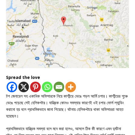
Spread the love
টপ জেনারেল সহ একাধিক অফিসারকে নিয়ে কাশ্মীরে ভেঙে পড়ল আর্মি চপার। কাশ্মীরের পুঞ্চে
ভেঙে পড়েছে সেই হেলিকপ্টার। যান্ত্রিক কোনও সমস্যার কারণেই ওই চপার ফোর্স ল্যান্ডিং
করানো হয় বলে প্রাথমিকভাবে জানা গিয়েছে। ঘটনায় হেলিকপ্টারে থাকা অফিসাররা আহত
হয়েছেন।
প্রাথমিকভাবে যান্ত্রিক সমস্যা বলে মনে করা হলেও, আসলে ঠিক কী কারণে এমন দুর্ঘটনা