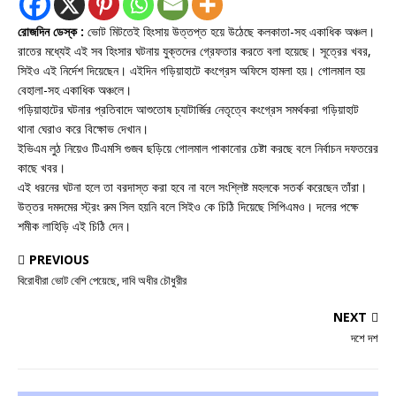
রোজদিন ডেস্ক :
ভোট মিটতেই হিংসায় উত্তপ্ত হয়ে উঠেছে কলকাতা-সহ একাধিক অঞ্চল।
রাতের মধ্যেই এই সব হিংসার ঘটনায় যুক্তদের গ্রেফতার করতে বলা হয়েছে। সূত্রের খবর,
সিইও এই নির্দেশ দিয়েছেন। এইদিন গড়িয়াহাটে কংগ্রেস অফিসে হামলা হয়। গোলমাল হয়
বেহালা-সহ একাধিক অঞ্চলে।
গড়িয়াহাটের ঘটনার প্রতিবাদে আশুতোষ চ্যাটার্জির নেতৃত্বে কংগ্রেস সমর্থকরা গড়িয়াহাট
থানা ঘেরাও করে বিক্ষোভ দেখান।
ইভিএম লুঠ নিয়েও টিএমসি গুজব ছড়িয়ে গোলমাল পাকানোর চেষ্টা করছে বলে নির্বাচন দফতরের
কাছে খবর।
এই ধরনের ঘটনা হলে তা বরদাস্ত করা হবে না বলে সংশ্লিষ্ট মহলকে সতর্ক করেছেন তাঁরা।
উত্তর দমদমের স্ট্রং রুম সিল হয়নি বলে সিইও কে চিঠি দিয়েছে সিপিএমও। দলের পক্ষে
শমীক লাহিড়ি এই চিঠি দেন।
PREVIOUS
বিরোধীরা ভোট বেশি পেয়েছে, দাবি অধীর চৌধুরীর
NEXT
দশে দশ