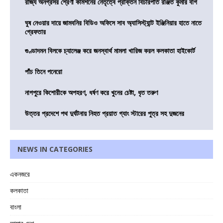
রাজ্য অনগ্রসর শ্রেণী কমিশনের নেতৃত্বে প্রাক্তন বিচারপতি রঞ্জিত কুমার বাগ
ঘুষ নেওয়ার দায়ে জামবনির বিডিও অফিসে সাব অ্যাসিস্ট্যান্ট ইঞ্জিনিয়ার হাতে নাতে
গ্রেফতার
গুণ্ডাদমন বিলকে চ্যালেঞ্জ করে জনস্বার্থ মামলা খারিজ করল কলকাতা হাইকোর্ট
পাঁচ তিনে পনেরো
নাগপুরে কিশোরীকে অপহরণ, ধর্ষণ করে খুনের চেষ্টা, ধৃত তরুণ
উত্তর প্রদেশে পথ দুর্ঘটনায় নিহত প্রয়াত গ্যাং স্টারের পুত্র সহ দুজনের
NEWS IN CATEGORIES
একনজরে
কলকাতা
বাংলা