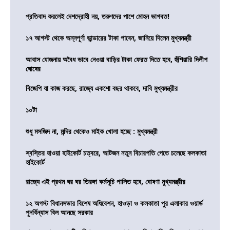
প্রতিবাদ করলেই দেশদ্রোহী নয়, তরুণদের পাশে মোহন ভাগবত!
১৭ আগস্ট থেকে অন্নপূর্ণা ভান্ডারের টাকা পাবেন, জানিয়ে দিলেন মুখ্যমন্ত্রী
আবাস যোজনায় অবৈধ ভাবে নেওয়া বাড়ির টাকা ফেরত দিতে হবে, হুঁশিয়ারি দিলীপ
ঘোষের
বিজেপি যা কাজ করছে, রাজ্যে একশো বছর থাকবে, দাবি মুখ্যমন্ত্রীর
১০টা
শুধু মসজিদ না, মন্দির থেকেও মাইক খোলা হচ্ছে : মুখ্যমন্ত্রী
স্বস্তির হাওয়া হাইকোর্ট চত্বরে, আটজন নতুন বিচারপতি পেতে চলেছে কলকাতা
হাইকোর্ট
রাজ্যে এই প্রথম ঘর ঘর তিরঙ্গা কর্মসূচি পালিত হবে, ঘোষণা মুখ্যমন্ত্রীর
১২ অগস্ট বিধানসভার বিশেষ অধিবেশন, হাওড়া ও কলকাতা পুর এলাকার ওয়ার্ড
পুনর্বিন্যাস বিল আনছে সরকার