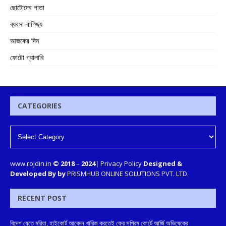
ছোটোদের পাতা
ব্যবসা-বাণিজ্য
আজকের দিন
ফোটো গ্যালারি
CATEGORIES
www.rojdin.in
© 2018
–
2024
|
Privacy Policy
Designed &
Developed By by
PRISMHUB ONLINE SOLUTIONS PVT. LTD.
RECENT POST
বিদেশ যেতে মরিয়া, হাইকোর্ট আবেদন খারিজ করতেই ফের সুপ্রিম কোর্টে আর্জি অভিষেকের