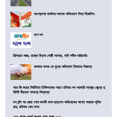
কংগ্রেসের কার্যালয় দখলের অভিযোগে বিদ্ধ বিজেপিও
দশে দশ
শিল্পায়নে নজর, রাজ্যে বিড়লা গোষ্ঠী আসছে, দাবি শমীক ভট্টাচার্যর
মালদায় বালক কে খুনের অভিযোগ বিমাতার বিরুদ্ধে
আর জি করের নির্যাতিতা চিকিৎসকের স্মরণে রবিবার সব সরকারি স্বাস্থ্য কেন্দ্রে দু
মিনিট নীরবতা পালনের সিদ্ধান্ত
দশ ঘন্টা পর জেরা শেষে ভবানী ভবন ছাড়লেন অভিষেকের আপ্ত সহায়ক সুমিত
রায়, রবিবার ফের তলব
১৪৪ থেকে ওয়ার্ড সংখ্যা বেড়ে হচ্ছে ২০৯