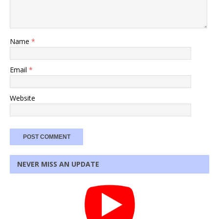
Name
*
Email
*
Website
NEVER MISS AN UPDATE