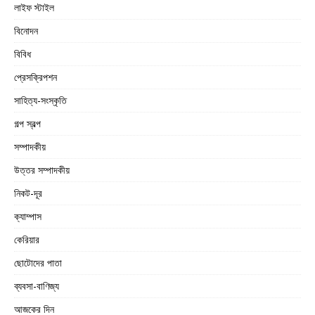
লাইফ স্টাইল
বিনোদন
বিবিধ
প্রেসক্রিপশন
সাহিত্য-সংস্কৃতি
গল্প স্বল্প
সম্পাদকীয়
উত্তর সম্পাদকীয়
নিকট-দূর
ক্যাম্পাস
কেরিয়ার
ছোটোদের পাতা
ব্যবসা-বাণিজ্য
আজকের দিন