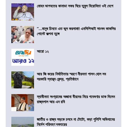
মোহন ভাগবতের কানাডা সফর ঘিরে তুমুল বিরোধিতা ওই দেশে
“…মানুষ চিনতে এত ভুল করলাম!! এনসিপিআই সাংসদ কাকলির
পোস্টে জল্পনা তুঙ্গে
আরো ১২
আর জি করের নির্যাতিতার স্মরণে নীরবতা পালন হোল সব
সরকারি স্বাস্থ্য কেন্দ্র, প্রতিষ্ঠানে
স্বাধীনতা সংগ্রামের অজানা বীরদের নিয়ে গবেষণার ডাক দিলেন
রাজ্যপাল আর এন রবি
জাতীয় ও রাজ্য সড়কে চলবে না টোটো, কড়া পুলিশি অভিযানের
নির্দেশ পরিবহণ দফতরের