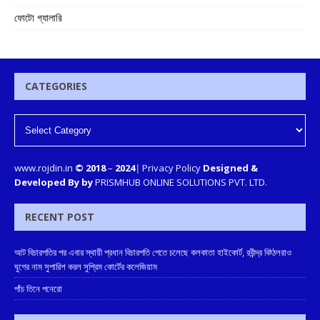
ফোটো গ্যালারি
CATEGORIES
www.rojdin.in
© 2018
–
2024
|
Privacy Policy
Designed &
Developed By by
PRISMHUB ONLINE SOLUTIONS PVT. LTD.
RECENT POST
আট বিচারপতির পর এবার স্থায়ী প্রধান বিচারপতি পেতে চলেছে কলকাতা হাইকোর্ট, রবীন্দ্র বিঠ্ঠলরাও
ঘুগের নাম সুপারিশ করল সুপ্রিম কোর্টের কলেজিয়াম
পাঁচ তিনে পনেরো