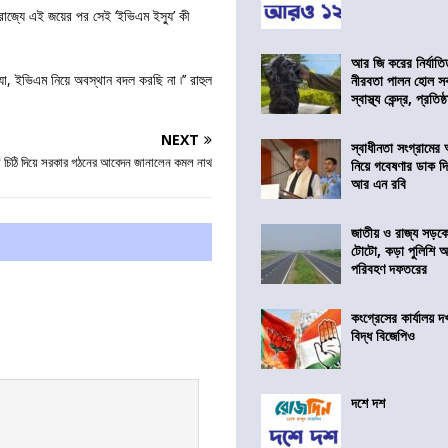
রাজ্যে এই জয়ের পর সেই ‘ইভিএম ইস্যু’ কী
আর জি করের নির্যাতি
া, ইভিএম নিয়ে অবস্থান বদল করছি না ৷’’ রাহুল
নীরবতা পালন হোল স
স্বাস্থ্য কেন্দ্র, প্রতিষ্
NEXT
স্বাধীনতা সংগ্রামের
ে চিঠি দিয়ে সরকার গঠনের আবেদন জানালেন কমল নাথ
নিয়ে গবেষণার ডাক দ
আর এন রবি
জাতীয় ও রাজ্য সড়ক
টোটো, কড়া পুলিশি অভ
পরিবহণ দফতরের
কংগ্রেসের কার্যালয়
বিদ্ধ বিজেপিও
দশে দশ