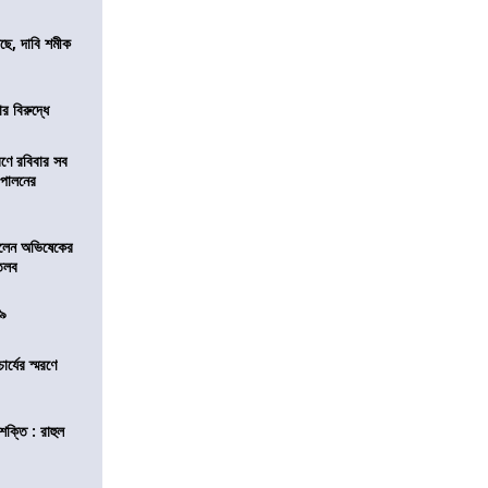
সছে, দাবি শমীক
র বিরুদ্ধে
রণে রবিবার সব
া পালনের
ড়লেন অভিষেকের
 তলব
০৯
চার্যের স্মরণে
শক্তি : রাহুল