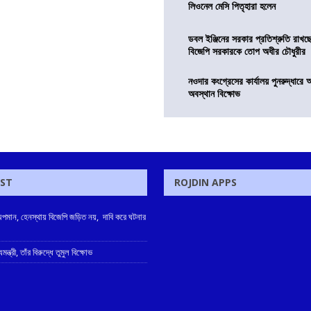
লিওনেল মেসি পিতৃহারা হলেন
ডবল ইঞ্জিনের সরকার প্রতিশ্রুতি রাখছে
বিজেপি সরকারকে তোপ অধীর চৌধুরীর
নওদার কংগ্রেসের কার্যালয় পুনরুদ্ধারে 
অবস্থান বিক্ষোভ
OST
ROJDIN APPS
কে অপমান, হেনস্থায় বিজেপি জড়িত নয়, দাবি করে ঘটনার
ন্ত্রী, তাঁর বিরুদ্ধে তুমুল বিক্ষোভ