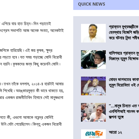
QUICK NEWS
এগিয়ে যায় হাত চিহ্ন ৷ দিন গড়াতেই
প্রাক্তন মুখ্যমন্ত্রী
 সেই কংগ্রেস সভাপতি আজ অনেক সংযত, অনেকটাই
হেনস্থায় বিজেপি জড়
করে ঘটনার নিন্দা শমীক 
িকে হারিয়েছি ৷ এই জয় কৃষক, ক্ষুদ্র
হালিশহরে প্রাক্তন মুখ্
য়ে লড়তে হবে ৷ যত সময় গড়াচ্ছে মোদি বিরোধী
বিরুদ্ধে তুমুল বিক্ষোভ
থান হয়নি ৷ কৃষকদের জন্য কিছু করেননি মোদি ৷
মোহন ভাগবতের কানা
লাম ৷ তখন তাঁকে বললাম, ২০১৪-র হারটাই আমার
তুমুল বিরোধিতা ওই দ
ি শিখেছি ৷ অহঙ্কারমুক্ত কী ভাবে থাকতে হয়,
৷ আর একজন রাজনীতিবিদ হিসাবে সেই মানুষগুলো
“…মানুষ চিনতে এত 
এনসিপিআই সাংসদ কা
জল্পনা তুঙ্গে
া বলতে কী, এগুলো আমাকে নরেন্দ্র মোদিই
ে উনি যেটা পেয়েছিলেন ৷ কিন্তু একজন বিরোধী
আরো ১২