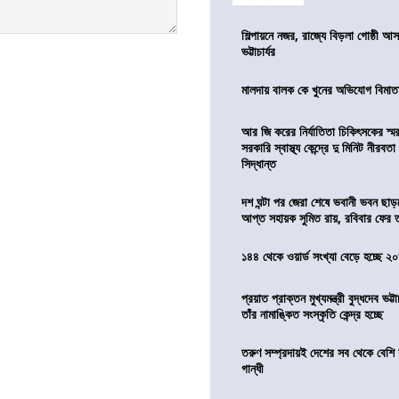
শিল্পায়নে নজর, রাজ্যে বিড়লা গোষ্ঠী আ
ভট্টাচার্যর
মালদায় বালক কে খুনের অভিযোগ বিমাতা
আর জি করের নির্যাতিতা চিকিৎসকের স্ম
সরকারি স্বাস্থ্য কেন্দ্রে দু মিনিট নীরবত
সিদ্ধান্ত
দশ ঘন্টা পর জেরা শেষে ভবানী ভবন ছা
আপ্ত সহায়ক সুমিত রায়, রবিবার ফের
১৪৪ থেকে ওয়ার্ড সংখ্যা বেড়ে হচ্ছে ২
প্রয়াত প্রাক্তন মুখ্যমন্ত্রী বুদ্ধদেব ভট্টা
তাঁর নামাঙ্কিত সংস্কৃতি কেন্দ্র হচ্ছে
তরুণ সম্প্রদায়ই দেশের সব থেকে বেশি 
গান্ধী