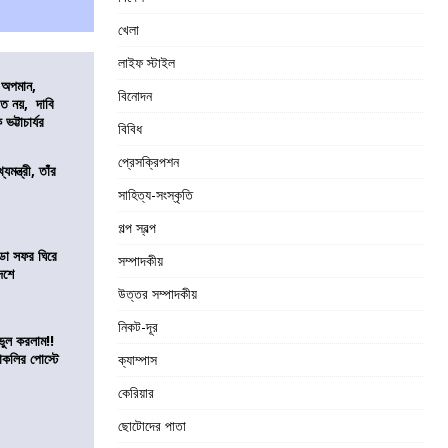
খেলা
লাইফ স্টাইল
কে অপমান,
বিনোদন
িত নয়, দাবি
ভট্টাচার্যর
বিবিধ
প্রেসক্রিপশন
যমন্ত্রী, তাঁর
সাহিত্য-সংস্কৃতি
গল্প স্বল্প
ডা সফর ঘিরে
সম্পাদকীয়
েশে
উত্তর সম্পাদকীয়
নিকট-দূর
ভুল করলাম!!
কলির পোস্টে
ক্যাম্পাস
কেরিয়ার
ছোটোদের পাতা