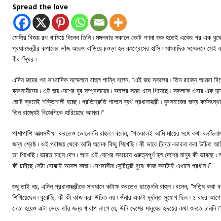
Spread the love
মোদীর বিজয় রথ থামিয়ে দিলেন তিনি ৷ মঙ্গলবার সকালে ভোট গণনা শুরু হতেই একের পর এক বুথে 
প্রধানমন্ত্রীর কপালের ভাঁজ আরও বাড়িয়ে চওড়া হল কংগ্রেসের হাসি ৷ সাংবাদিক সম্মেলনে
ধীর-স্থির ৷
এদিন জয়ের পর সাংবাদিক সম্মেলনে রাহুল গান্ধি বলেন, ‘‘এই জয় সকলের ৷ তিন রাজ্যে আমরা বিজেপ
ব্যবসায়ীদের ৷ এই জয় দেশের যুব সম্প্রদায়ের ৷ বদলের সময় এসে গিয়েছে ৷ সকলকে এবার এক হ
জোট ক্রমেই শক্তিশালী হচ্ছে ৷ প্রতিশ্রুতি পালনে ব্যর্থ প্রধানমন্ত্রী ৷ যুবসমাজের জন্য কর্মসংস্
তিন রাজ্যেই বিজেপিকে হারিয়েছে আমরা ৷’’
পাশাপাশি আত্মসমীক্ষা করতেও ভোলেননি রাহুল ৷ বলেন, ‘‘গতকালই আমি মায়ের সঙ্গে কথা বলছি
জন্য শ্রেষ্ঠ ৷ ওই পরাজয় থেকে আমি অনেক কিছু শিখেছি ৷ কী ভাবে চিন্তা-ভাবনা করা উচিত আম
তা শিখেছি ৷ ভারত মহান দেশ ৷ আর এই দেশের সবচেয়ে গুরুত্বপূর্ণ হল দেশের মানুষ কী ভাবছে 
কী চাইছে সেটা বোঝাই আসল কাজ ৷ দেশবাসীর সেন্টিমেন্ট বুঝে কাজ করাটাই এখানে প্রধান ৷’’
শুধু তাই নয়, এদিন প্রধানমন্ত্রীকে সাবধানে কটাক্ষ করতেও ছাড়েননি রাহুল ৷ বলেন, ‘‘সত্যি কথ
শিখিয়েছেন ৷ বুঝেছি, কী কী কাজ করা উচিত নয় ৷ ওঁনার একটা দূর্দান্ত সুযোগ ছিল ৷ ৫ বছর আগ
নেতা হয়েও এটা ভেবে তাঁর জন্য খারাপ লাগে যে, উনি দেশের মানুষের হৃদয়ের কথা শুনতে চাননি ৷’’