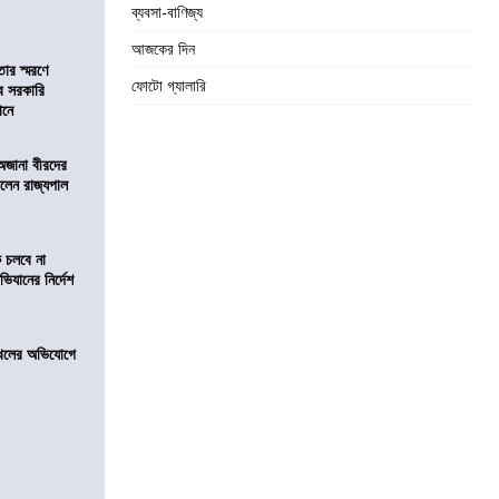
ব্যবসা-বাণিজ্য
আজকের দিন
তার স্মরণে
ফোটো গ্যালারি
ব সরকারি
ঠানে
 অজানা বীরদের
িলেন রাজ্যপাল
ে চলবে না
িযানের নির্দেশ
 দখলের অভিযোগে