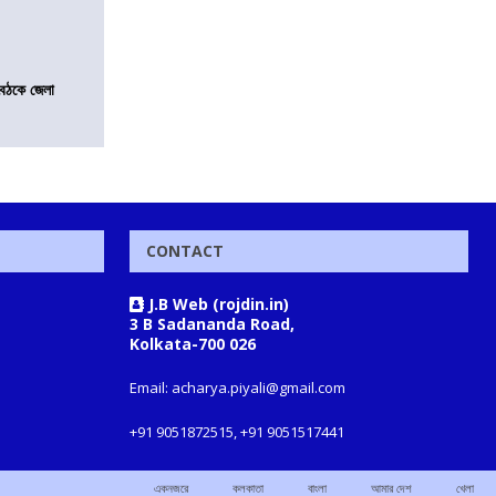
বৈঠকে জেলা
CONTACT
J.B Web (rojdin.in)
3 B Sadananda Road,
Kolkata-700 026
Email: acharya.piyali@gmail.com
+91 9051872515, +91 9051517441
একনজরে
কলকাতা
বাংলা
আমার দেশ
খেলা