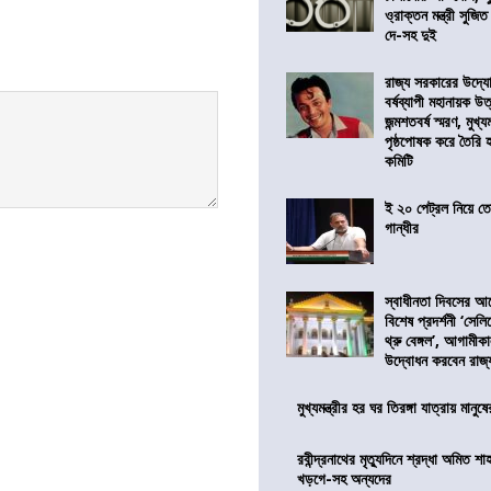
ও্রাক্তন মন্ত্রী সুজিত
দে-সহ দুই
রাজ্য সরকারের উদ্যোগ
বর্ষব্যাপী মহানায়ক উ
জন্মশতবর্ষ স্মরণ, মুখ্য
পৃষ্ঠপোষক করে তৈরি
কমিটি
ই ২০ পেট্রল নিয়ে ত
গান্ধীর
স্বাধীনতা দিবসের 
বিশেষ প্রদর্শনী ‘সেলি
থ্রু বেঙ্গল’, আগামীক
উদ্বোধন করবেন রাজ্
মুখ্যমন্ত্রীর হর ঘর তিরঙ্গা যাত্রায় মানুষ
রবীন্দ্রনাথের মৃত্যুদিনে শ্রদ্ধা অমিত শাহ
খড়গে-সহ অন্যদের