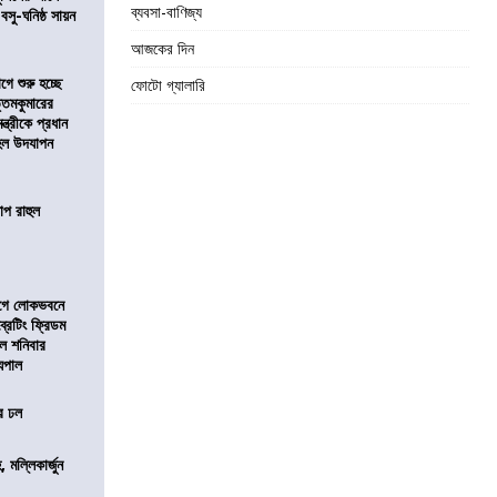
ব্যবসা-বাণিজ্য
 বসু-ঘনিষ্ঠ সায়ন
আজকের দিন
ে শুরু হচ্ছে
ফোটো গ্যালারি
ত্তমকুমারের
মন্ত্রীকে প্রধান
 হল উদযাপন
োপ রাহুল
আগে লোকভবনে
ব্রেটিং ফ্রিডম
াল শনিবার
যপাল
ের ঢল
, মল্লিকার্জুন