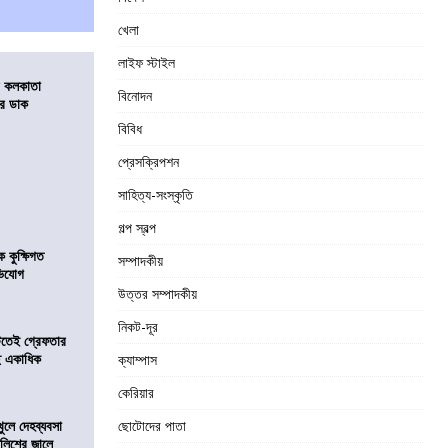
খেলা
লাইফ স্টাইল
র কলকাতা
বিনোদন
চির ডাক
বিবিধ
প্রেসক্রিপশন
সাহিত্য-সংস্কৃতি
গল্প স্বল্প
কুক্ষিগত
সম্পাদকীয়
ভিযোগ
উত্তর সম্পাদকীয়
নিকট-দূর
িটতেই গ্রেফতার
ে একাধিক
ক্যাম্পাস
কেরিয়ার
খুলে দেহব্যবসা
ছোটোদের পাতা
লিশের জালে