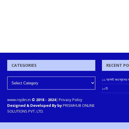
CATEGORIES
RECENT P
১২ আগস্ট কংগ্রেসের ক
১০টা
www.rojdin.in
© 2018
–
2024
|
Privacy Policy
Designed & Developed By by
PRISMHUB ONLINE
SOLUTIONS PVT. LTD.