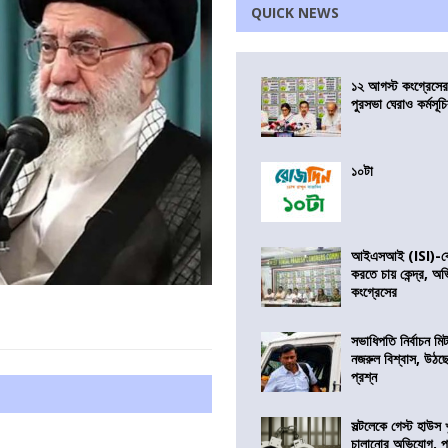
QUICK NEWS
১২ আগস্ট কংগ্রেসে
পুরসভা ঘেরাও কর্মসূ
১০টা
আইএসআই (ISI)-কে 
করতে চায় কেন্দ্র, অ
কংগ্রেসের
সভাধিপতি নির্বাচন ম
নজরুল বিশ্বাস, উঠছ
প্রশ্ন
সল্টলেকে গেস্ট হাউস 
চালানোর অভিযোগ, পু