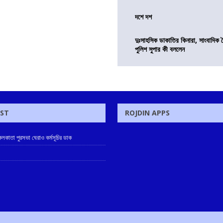
দশে দশ
দুঃসাহসিক ডাকাতির কিনারা, সাংবাদিক 
পুলিশ সুপার কী বললেন
OST
ROJDIN APPS
লকাতা পুরসভা ঘেরাও কর্মসূচির ডাক