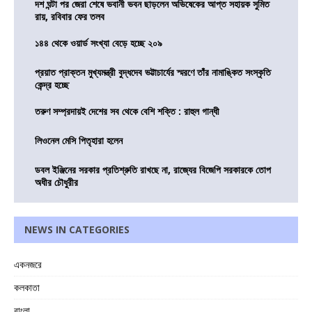
দশ ঘন্টা পর জেরা শেষে ভবানী ভবন ছাড়লেন অভিষেকের আপ্ত সহায়ক সুমিত
রায়, রবিবার ফের তলব
১৪৪ থেকে ওয়ার্ড সংখ্যা বেড়ে হচ্ছে ২০৯
প্রয়াত প্রাক্তন মুখ্যমন্ত্রী বুদ্ধদেব ভট্টাচার্যের স্মরণে তাঁর নামাঙ্কিত সংস্কৃতি
কেন্দ্র হচ্ছে
তরুণ সম্প্রদায়ই দেশের সব থেকে বেশি শক্তি : রাহুল গান্ধী
লিওনেল মেসি পিতৃহারা হলেন
ডবল ইঞ্জিনের সরকার প্রতিশ্রুতি রাখছে না, রাজ্যের বিজেপি সরকারকে তোপ
অধীর চৌধুরীর
NEWS IN CATEGORIES
একনজরে
কলকাতা
বাংলা