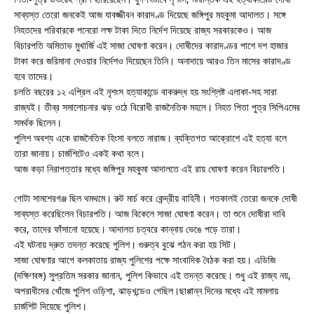
সাব্যস্ত তেরো জনকেই আজ যাবজ্জীবন কারাদণ্ড দিয়েছে জঙ্গিপুর মহকুমা আদালত। সঙ্গে
নিহতদের পরিবারকে পনেরো লক্ষ টাকা দিতে নির্দেশ দিয়েছে রাজ্য সরকারকেও। আজ
বিচারপতি অমিতাভ মুখার্জি এই সাজা ঘোষণা করেন। দোষীদের কারাদণ্ডর পাশে দশ হাজার
টাকা করে জরিমানা দেওয়ার নির্দেশও দিয়েছেন তিনি। অনাদায়ে আরও তিন মাসের কারাদণ্ড
হবে তাদের।
চলতি বছরের ১২ এপ্রিল এই নৃশংস হত্যাকান্ডে বাকরুদ্ধ হয় সংশ্লিষ্ট এলাকা-সহ সারা
রাজ্যই। তীব্র সমালোচনার ঝড় ওঠে বিরোধী রাজনৈতিক মহলে। নিহত পিতা পুত্র সিপিএমের
সমর্থক ছিলেন।
পুলিশ অবশ্য একে রাজনৈতিক হিংসা বলতে নারাজ। ব্যক্তিগত আক্রোশে এই হত্যা বলে
তারা জানায়। চার্জশিটেও একই কথা বলে।
আজ কড়া নিরাপত্তার মধ্যে জঙ্গিপুর মহকুমা আদালতে এই রায় ঘোষণা করেন বিচারপতি।
গোটা সামশেরগঞ্জ ছিল থমথমে। রুট মার্চ করে কেন্দ্রীয় বাহিনী। গতকালই তেরো জনকে দোষী
সাব্যস্ত করেছিলেন বিচারপতি। আজ বিকেলে সাজা ঘোষণা করেন। তা শুনে দোষীরা দাবি
করে, তাদের ফাঁসানো হয়েছে। আদালত চত্বরে কান্নায় ভেঙে পড়ে তারা।
এই ঘটনায় দ্রুত তদন্ত করেছে পুলিশ। গুরুত্ব বুঝে গঠন করা হয় সিট।
সাজা ঘোষণার আগে কলকাতায় রাজ্য পুলিশের পক্ষে সাংবাদিক বৈঠক করা হয়। এডিজি
(দক্ষিণবঙ্গ) সুপ্রতিম সরকার জানান, পুলিশ কিভাবে এই তদন্ত করেছে। শুধু এই রাজ্য নয়,
অপরাধীদের খোঁজে পুলিশ ওড়িশা, ঝাড়খন্ডেও গেছিল।ছাপ্পান্ন দিনের মধ্যে এই মামলায়
চার্জশিট দিয়েছে পুলিশ।