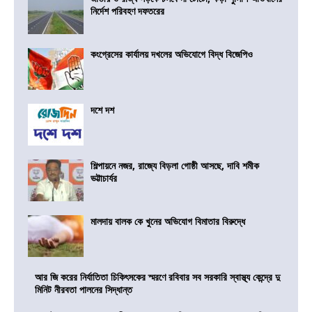
নির্দেশ পরিবহণ দফতরের
কংগ্রেসের কার্যালয় দখলের অভিযোগে বিদ্ধ বিজেপিও
দশে দশ
শিল্পায়নে নজর, রাজ্যে বিড়লা গোষ্ঠী আসছে, দাবি শমীক
ভট্টাচার্যর
মালদায় বালক কে খুনের অভিযোগ বিমাতার বিরুদ্ধে
আর জি করের নির্যাতিতা চিকিৎসকের স্মরণে রবিবার সব সরকারি স্বাস্থ্য কেন্দ্রে দু
মিনিট নীরবতা পালনের সিদ্ধান্ত