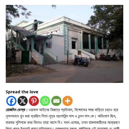
Spread the love
রোজদিন ডেস্ক :
ওয়াকফ আইনের বিরুদ্ধে প্রতিবাদ, বিক্ষোভের সময় বাড়িতে চড়াও হয়ে
নৃশংসভাবে খুন করা হয়েছিল পিতা-পুত্র হরগোবিন্দ দাস ও চন্দন দাস কে। অভিযোগ ছিল,
বারবার পুলিশকে খবর দিলেও তারা আসে নি। যখন এসেছে, তখন হামলাকারীদের আক্রমণে
পিতা-পুত্র উভয়েই প্রাণ হারিয়েছেন। যুগপৎভাবে নৃশংস, মর্মান্তিক এই হত্যাকাণ্ডে দোষী