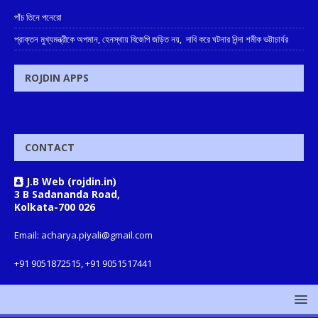
পাঁচ তিনে পনেরো
প্রাক্তন মুখ্যমন্ত্রীকে অপমান, হেনস্থায় বিজেপি জড়িত নয়, দাবি করে ঘটনার নিন্দা শমীক ভট্টাচার্যর
ROJDIN APPS
CONTACT
J.B Web (rojdin.in)
3 B Sadananda Road,
Kolkata-700 026
Email: acharya.piyali@gmail.com
+91 9051872515, +91 9051517441