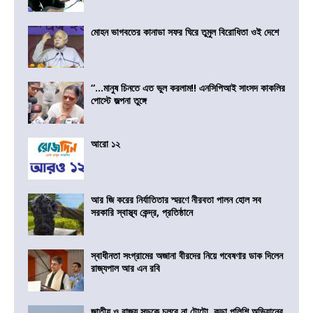
মোহন ভাগবতের কানাডা সফর ঘিরে তুমুল বিরোধিতা ওই দেশে
“…মানুষ চিনতে এত ভুল করলাম!! এনসিপিআই সাংসদ কাকলির
পোস্টে জল্পনা তুঙ্গে
আরো ১২
আর জি করের নির্যাতিতার স্মরণে নীরবতা পালন হোল সব
সরকারি স্বাস্থ্য কেন্দ্র, প্রতিষ্ঠানে
স্বাধীনতা সংগ্রামের অজানা বীরদের নিয়ে গবেষণার ডাক দিলেন
রাজ্যপাল আর এন রবি
জাতীয় ও রাজ্য সড়কে চলবে না টোটো, কড়া পুলিশি অভিযানের