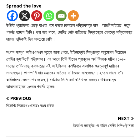
Spread the love
উর্জিত প্যাটেলের ছেড়ে যাওয়া পদে বসতে চলেছেন শক্তিকান্ত দাস। আরবিআইয়ের নতুন
গভর্নর হচ্ছেন তিনি। বলা হয়ে থাকে, মোদির নোট বাতিলের সিদ্ধান্তের নেপথ্যে শক্তিকান্ত
দাসের ভূমিকাই ছিল সবচেয়ে বেশি।
সংবাদ সংস্থা আইএএনএস সূত্রে জানা গেছে, ইতিমধ্যেই সিদ্ধান্তে অনুমোদন দিয়েছেন
মোদির ক্যাবিনেট মন্ত্রিসভা। এর আগে তিনি ছিলেন প্রাক্তন অর্থ বিষয়ক সচিব ৷ ১৯৮০
সালের তামিলনাড়ু ক্যাডারের এই আইপিএস কর্মজীবনে একাধিক গুরুত্বপূর্ণ দায়িত্ব
সামলেছেন। পাশাপাশি সার মন্ত্রকের সচিবের দায়িত্বও সামলেছেন। ২০১৭ সালে তাঁর
কার্যকালের মেয়াদ শেষ হয়েছে। বর্তমানে তিনি অর্থ কমিশনের সদস্য ৷ শক্তিকান্ত
আরবিআইয়ের ২৫তম গভর্নর হলেন৷
PREVIOUS
বিজেপির বিজয়রথ থেমেছেঃ সঞ্জয় রাউত
NEXT
বিজেপির ভরাডুবির পর বাতিল মোদীর শিলিগুড়ি সভা