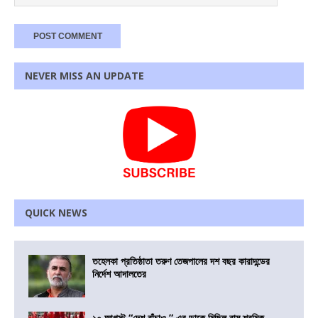
NEVER MISS AN UPDATE
QUICK NEWS
তহেলকা প্রতিষ্ঠাতা তরুণ তেজপালের দশ বছর কারাদন্ডের
নির্দেশ আদালতের
১০ আগস্ট “দেশ বাঁচাও ” এর ডাকে মিছিল বাম শ্রমিক