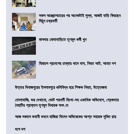
সফল অস্ত্রোপচারের পর অনেকটাই সুস্থ, আজই বাড়ি ফিরছেন
মিঠুন চক্রবর্তী
মালদার মোথাবাড়িতে তৃণমূল কর্মী খুন
হিমাচল প্রদেশের চাম্বায় খাদে বাস, নিহত আট, আহত দশ
উত্তর দিনাজপুরের ইসলামপুরে গুলিবিদ্ধ হয়ে শিক্ষক নিহত, উত্তেজনা
তোলাবাজি, ভয় দেখানো, ভোট পরবর্তী হিংসা-সহ একাধিক অভিযোগ, গ্রেফতার
নৈহাটির প্রাক্তন তৃণমূল বিধায়ক সনৎ দে
আজ সকালে ভবানী ভবনে হাজিরা দিলেন অভিষেকের আপ্ত সহায়ক সুমিত রায়
দশে দশ