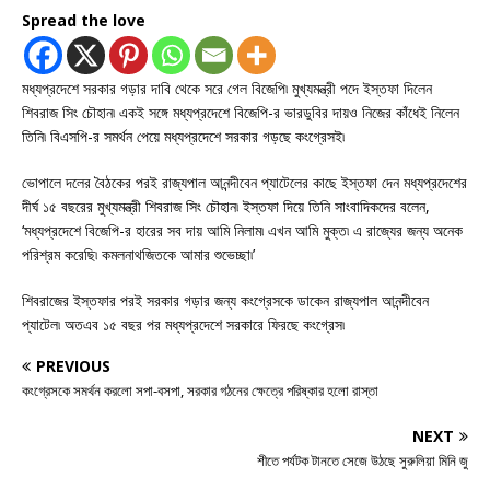
Spread the love
মধ্যপ্রদেশে সরকার গড়ার দাবি থেকে সরে গেল বিজেপি৷ মুখ্যমন্ত্রী পদে ইস্তফা দিলেন
শিবরাজ সিং চৌহান৷ একই সঙ্গে মধ্যপ্রদেশে বিজেপি-র ভারডুবির দায়ও নিজের কাঁধেই নিলেন
তিনি৷ বিএসপি-র সমর্থন পেয়ে মধ্যপ্রদেশে সরকার গড়ছে কংগ্রেসই৷
ভোপালে দলের বৈঠকের পরই রাজ্যপাল আনন্দীবেন প্যাটেলের কাছে ইস্তফা দেন মধ্যপ্রদেশের
দীর্ঘ ১৫ বছরের মুখ্যমন্ত্রী শিবরাজ সিং চৌহান৷ ইস্তফা দিয়ে তিনি সাংবাদিকদের বলেন,
‘মধ্যপ্রদেশে বিজেপি-র হারের সব দায় আমি নিলাম৷ এখন আমি মুক্ত৷ এ রাজ্যের জন্য অনেক
পরিশ্রম করেছি৷ কমলনাথজিতকে আমার শুভেচ্ছা৷’
শিবরাজের ইস্তফার পরই সরকার গড়ার জন্য কংগ্রেসকে ডাকেন রাজ্যপাল আনন্দীবেন
প্যাটেল৷ অতএব ১৫ বছর পর মধ্যপ্রদেশে সরকারে ফিরছে কংগ্রেস৷
PREVIOUS
কংগ্রেসকে সমর্থন করলো সপা-বসপা, সরকার গঠনের ক্ষেত্রে পরিষ্কার হলো রাস্তা
NEXT
শীতে পর্যটক টানতে সেজে উঠছে সুরুলিয়া মিনি জু