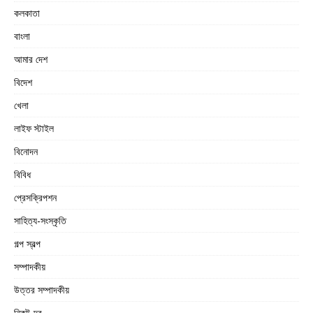
কলকাতা
বাংলা
আমার দেশ
বিদেশ
খেলা
লাইফ স্টাইল
বিনোদন
বিবিধ
প্রেসক্রিপশন
সাহিত্য-সংস্কৃতি
গল্প স্বল্প
সম্পাদকীয়
উত্তর সম্পাদকীয়
নিকট-দূর