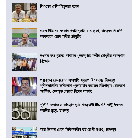
লিওনেল মেসি পিতৃহারা হলেন
ডবল ইঞ্জিনের সরকার প্রতিশ্রুতি রাখছে না, রাজ্যের বিজেপি
সরকারকে তোপ অধীর চৌধুরীর
নওদার কংগ্রেসের কার্যালয় পুনরুদ্ধারে অধীর চৌধুরীর অবস্থান
বিক্ষোভ
প্রাক্তন ফেডারেশন সভাপতি স্বরূপ বিশ্বাসের বিরুদ্ধে
শ্লীলতাহানির অভিযোগ প্রত্যাহার করলেন টলিপাড়ার মেকআপ
আর্টিস্ট, ফেসবুক পোস্টে দিলেন সাফাই
পুলিশি হেফাজতে কাঁচড়াপাড়ার পদত্যাগী টিএমসি কাউন্সিলরের
স্বামীর মৃত্যু, চাঞ্চল্য
আর জি কর থেকে চিকিৎসাধীন দুই রোগী উধাও, চাঞ্চল্য