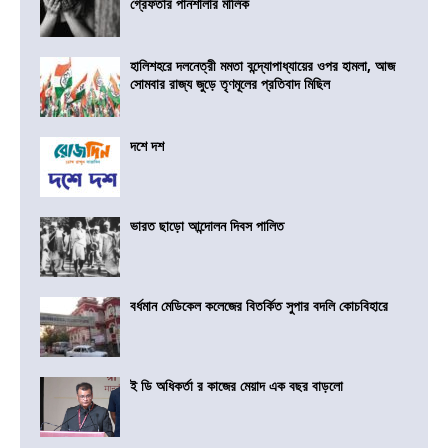
গ্রেফতার পানশালার মালিক
হালিশহরে দলনেত্রী মমতা বন্দ্যোপাধ্যায়ের ওপর হামলা, আজ
সোমবার রাজ্য জুড়ে তৃণমূলের প্রতিবাদ মিছিল
দশে দশ
ভারত ছাড়ো আন্দোলন দিবস পালিত
বর্ধমান মেডিকেল কলেজের বিতর্কিত সুপার বদলি কোচবিহারে
ই ডি অধিকর্তা র কাজের মেয়াদ এক বছর বাড়লো