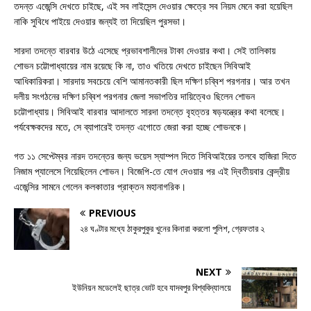
তদন্ত এজেন্সি দেখতে চাইছে, এই সব লাইসেন্স দেওয়ার ক্ষেত্রে সব নিয়ম মেনে করা হয়েছিল
নাকি সুবিধে পাইয়ে দেওয়ার জন্যই তা দিয়েছিল পুরসভা।
সারদা তদন্তে বারবার উঠে এসেছে প্রভাবশালীদের টাকা দেওয়ার কথা। সেই তালিকায়
শোভন চট্টোপাধ্যায়ের নাম রয়েছে কি না, তাও খতিয়ে দেখতে চাইছেন সিবিআই
আধিকারিকরা। সারদায় সবচেয়ে বেশি আমানতকারী ছিল দক্ষিণ চব্বিশ পরগনার। আর তখন
দলীয় সংগঠনের দক্ষিণ চব্বিশ পরগনার জেলা সভাপতির দায়িত্বেও ছিলেন শোভন
চট্টোপাধ্যায়। সিবিআই বারবার আদালতে সারদা তদন্তে বৃহত্তর ষড়যন্ত্রের কথা বলেছে।
পর্যবেক্ষকদের মতে, সে ব্যাপারেই তদন্ত এগোতে জেরা করা হচ্ছে শোভনকে।
গত ১১ সেপ্টেম্বর নারদ তদন্তের জন্য ভয়েস স্যাম্পল দিতে সিবিআইয়ের তলবে হাজিরা দিতে
নিজাম প্যালেসে গিয়েছিলেন শোভন। বিজেপি-তে যোগ দেওয়ার পর এই দ্বিতীয়বার কেন্দ্রীয়
এজেন্সির সামনে গেলেন কলকাতার প্রাক্তন মহানাগরিক।
PREVIOUS
২৪ ঘণ্টার মধ্যে ঠাকুরপুকুর খুনের কিনারা করলো পুলিশ, গ্রেফতার ২
NEXT
ইউনিয়ন মডেলেই ছাত্র ভোট হবে যাদবপুর বিশ্ববিদ্যালয়ে