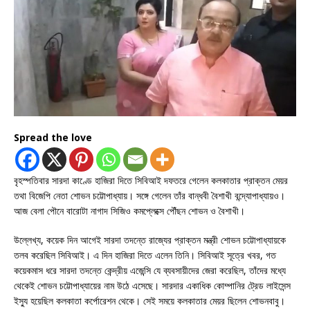
Spread the love
বৃহস্পতিবার সারদা কাণ্ডে হাজিরা দিতে সিবিআই দফতরে গেলেন কলকাতার প্রাক্তন মেয়র
তথা বিজেপি নেতা শোভন চট্টোপাধ্যায়। সঙ্গে গেলেন তাঁর বান্ধবী বৈশাখী বন্দ্যোপাধ্যায়ও।
আজ বেলা পৌনে বারোটা নাগাদ সিজিও কমপ্লেক্সে পৌঁছন শোভন ও বৈশাখী।
উল্লেখ্য, কয়েক দিন আগেই সারদা তদন্তে রাজ্যের প্রাক্তন মন্ত্রী শোভন চট্টোপাধ্যায়কে
তলব করেছিল সিবিআই। এ দিন হাজিরা দিতে এলেন তিনি। সিবিআই সূত্রে খবর, গত
কয়েকমাস ধরে সারদা তদন্তে কেন্দ্রীয় এজেন্সি যে ব্যবসায়ীদের জেরা করেছিল, তাঁদের মধ্যে
থেকেই শোভন চট্টোপাধ্যায়ের নাম উঠে এসেছে। সারদার একাধিক কোম্পানির ট্রেড লাইসেন্স
ইস্যু হয়েছিল কলকাতা কর্পোরেশন থেকে। সেই সময়ে কলকাতার মেয়র ছিলেন শোভনবাবু।