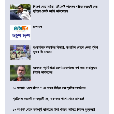
বিদেশ যেতে মরিয়া, হাইকোর্ট আবেদন খারিজ করতেই ফের
সুপ্রিম কোর্টে আর্জি অভিষেকের
দশে দশ
দুঃসাহসিক ডাকাতির কিনারা, সাংবাদিক বৈঠকে জেলা পুলিশ
সুপার কী বললেন
তহেলকা প্রতিষ্ঠাতা তরুণ তেজপালের দশ বছর কারাদন্ডের
নির্দেশ আদালতের
১০ আগস্ট “দেশ বাঁচাও ” এর ডাকে মিছিল বাম শ্রমিক সংগঠনের
প্রতিবাদ করলেই দেশদ্রোহী নয়, তরুণদের পাশে মোহন ভাগবত!
১৭ আগস্ট থেকে অন্নপূর্ণা ভান্ডারের টাকা পাবেন, জানিয়ে দিলেন মুখ্যমন্ত্রী