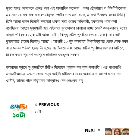
মূলত হকার উচ্ছেদকে কেন্দ্র করে এই সাংবাদিক সম্মেলন। শহর সৌন্দর্যায়ন বা বিউটিফিকেশন
এর নামে যে লক্ষ লক্ষ সাধারণ মানুষের পেটের ভাত মারা যাচ্ছে এ কথা উল্লেখ করেন তিনি।
তিনি আরো বলেন বিরোধী দলনেতা থাকার সময় শুভেন্দু অধিকারী, হকারদের পক্ষে কথা
বলেছিলেন তাহলে মুখ্যমন্ত্রী হয়ে এইভাবে বুলডোজার চালানো হচ্ছে কেন? শুভঙ্করবাবু বলেন
রাস্তা পরিষ্কার হোক এটা আমরা চাই। কিন্তু সঠিক পুনর্বাসন দেওয়া হোক। আর এই
বুলডোজার রাজের বিরুদ্ধে আমরা। আগামী ১০ জুন কলকাতা বিশ্ববিদ্যালয় থেকে লোক ভবন
বা রাজভবন পর্যন্ত হকার উচ্ছেদের প্রতিবাদে এবং তাদের সঠিক পুনর্বাসন দেওয়ার দাবিতে,
মিছিল করবে প্রদেশ কংগ্রেস জানালেন শুভঙ্কর সরকার।
হকারদের স্বার্থে মুখ্যমন্ত্রীকে চিঠিও দিয়েছেন প্রদেশ কংগ্রেস সভাপতি। এর পাশাপাশি
এসআইআর-এ এখনো যেসব মানুষ আইনি জটিলতার মধ্যে অথবা নানা কারণে যাদের নাম
ওঠেনি, তাদের পাশে দাঁড়ানোর আশ্বাসও দেন শুভঙ্কর বাবু।
PREVIOUS
১০টা
NEXT