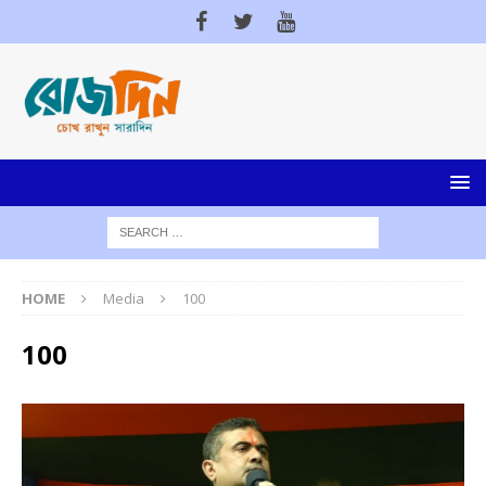
HOME
Media
100
100