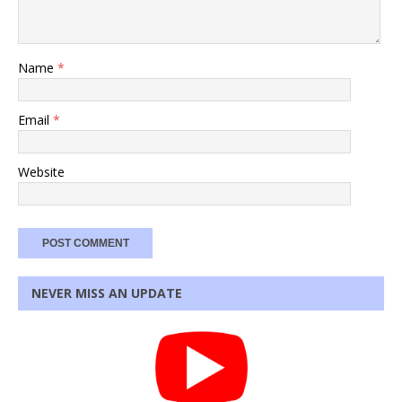
Name
*
Email
*
Website
NEVER MISS AN UPDATE