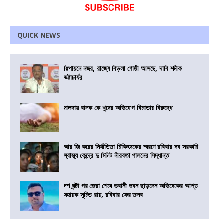
QUICK NEWS
শিল্পায়নে নজর, রাজ্যে বিড়লা গোষ্ঠী আসছে, দাবি শমীক
ভট্টাচার্যর
মালদায় বালক কে খুনের অভিযোগ বিমাতার বিরুদ্ধে
আর জি করের নির্যাতিতা চিকিৎসকের স্মরণে রবিবার সব সরকারি
স্বাস্থ্য কেন্দ্রে দু মিনিট নীরবতা পালনের সিদ্ধান্ত
দশ ঘন্টা পর জেরা শেষে ভবানী ভবন ছাড়লেন অভিষেকের আপ্ত
সহায়ক সুমিত রায়, রবিবার ফের তলব