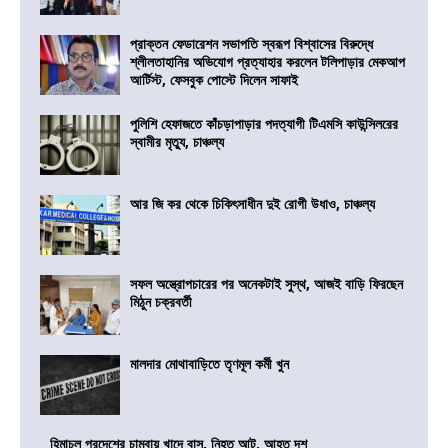
প্রাক্তন ফেডারেশন সভাপতি স্বরূপ বিশ্বাসের বিরুদ্ধে
শ্লীলতাহানির অভিযোগ প্রত্যাহার করলেন টলিপাড়ার মেকআপ
আর্টিস্ট, ফেসবুক পোস্টে দিলেন সাফাই
পুলিশি হেফাজতে কাঁচড়াপাড়ার পদত্যাগী টিএমসি কাউন্সিলরের
স্বামীর মৃত্যু, চাঞ্চল্য
আর জি কর থেকে চিকিৎসাধীন দুই রোগী উধাও, চাঞ্চল্য
সফল অস্ত্রোপচারের পর অনেকটাই সুস্থ, আজই বাড়ি ফিরছেন
মিঠুন চক্রবর্তী
মালদার মোথাবাড়িতে তৃণমূল কর্মী খুন
হিমাচল প্রদেশের চাম্বায় খাদে বাস, নিহত আট, আহত দশ