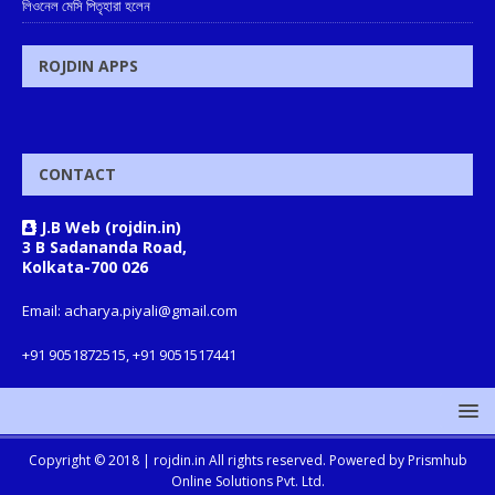
লিওনেল মেসি পিতৃহারা হলেন
ROJDIN APPS
CONTACT
J.B Web (rojdin.in)
3 B Sadananda Road,
Kolkata-700 026
Email: acharya.piyali@gmail.com
+91 9051872515, +91 9051517441
Copyright © 2018 |
rojdin.in
All rights reserved. Powered by
Prismhub
Online Solutions Pvt. Ltd.