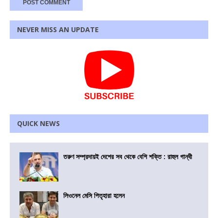
NEVER MISS AN UPDATE
QUICK NEWS
তরুণ সম্প্রদায়ই দেশের সব থেকে বেশি শক্তি : রাহুল গান্ধী
লিওনেল মেসি পিতৃহারা হলেন