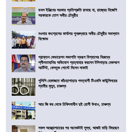
ডবল ইঞ্জিনের সরকার প্রতিশ্রুতি রাখছে না, রাজ্যের বিজেপি
সরকারকে তোপ অধীর চৌধুরীর
নওদার কংগ্রেসের কার্যালয় পুনরুদ্ধারে অধীর চৌধুরীর অবস্থান
বিক্ষোভ
প্রাক্তন ফেডারেশন সভাপতি স্বরূপ বিশ্বাসের বিরুদ্ধে
শ্লীলতাহানির অভিযোগ প্রত্যাহার করলেন টলিপাড়ার মেকআপ
আর্টিস্ট, ফেসবুক পোস্টে দিলেন সাফাই
পুলিশি হেফাজতে কাঁচড়াপাড়ার পদত্যাগী টিএমসি কাউন্সিলরের
স্বামীর মৃত্যু, চাঞ্চল্য
আর জি কর থেকে চিকিৎসাধীন দুই রোগী উধাও, চাঞ্চল্য
সফল অস্ত্রোপচারের পর অনেকটাই সুস্থ, আজই বাড়ি ফিরছেন