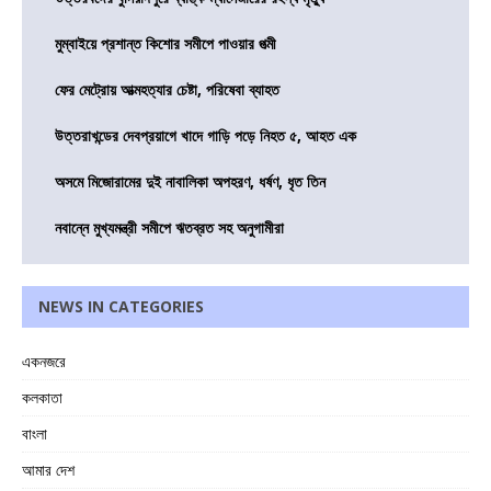
মুম্বাইয়ে প্রশান্ত কিশোর সমীপে পাওয়ার পত্মী
ফের মেট্রোয় আত্মহত্যার চেষ্টা, পরিষেবা ব্যাহত
উত্তরাখন্ডের দেবপ্রয়াগে খাদে গাড়ি পড়ে নিহত ৫, আহত এক
অসমে মিজোরামের দুই নাবালিকা অপহরণ, ধর্ষণ, ধৃত তিন
নবান্নে মুখ্যমন্ত্রী সমীপে ঋতব্রত সহ অনুগামীরা
NEWS IN CATEGORIES
একনজরে
কলকাতা
বাংলা
আমার দেশ