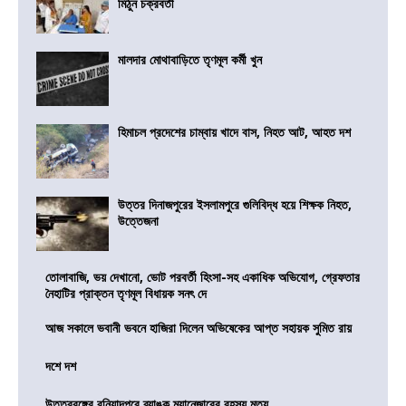
মিঠুন চক্রবর্তী
মালদার মোথাবাড়িতে তৃণমূল কর্মী খুন
হিমাচল প্রদেশের চাম্বায় খাদে বাস, নিহত আট, আহত দশ
উত্তর দিনাজপুরের ইসলামপুরে গুলিবিদ্ধ হয়ে শিক্ষক নিহত,
উত্তেজনা
তোলাবাজি, ভয় দেখানো, ভোট পরবর্তী হিংসা-সহ একাধিক অভিযোগ, গ্রেফতার
নৈহাটির প্রাক্তন তৃণমূল বিধায়ক সনৎ দে
আজ সকালে ভবানী ভবনে হাজিরা দিলেন অভিষেকের আপ্ত সহায়ক সুমিত রায়
দশে দশ
উত্তরবঙ্গের বুনিয়াদপুরে ব্যাঙ্ক ম্যানেজারের রহস্য মৃত্যু