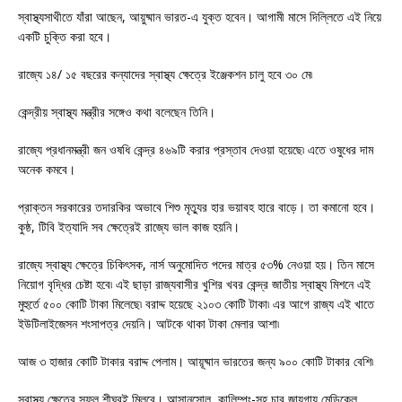
স্বাস্থ্যসাথীতে যাঁরা আছেন, আয়ুষ্মান ভারত-এ যুক্ত হবেন। আগামী মাসে দিল্লিতে এই নিয়ে
একটি চুক্তি করা হবে।
রাজ্যে ১৪/ ১৫ বছরের কন্যাদের স্বাস্থ্য ক্ষেত্রে ইঞ্জেকশন চালু হবে ৩০ মে৷
কেন্দ্রীয় স্বাস্থ্য মন্ত্রীর সঙ্গেও কথা বলেছেন তিনি।
রাজ্যে প্রধানমন্ত্রী জন ওষধি কেন্দ্র ৪৬৯টি করার প্রস্তাব দেওয়া হয়েছে৷ এতে ওষুধের দাম
অনেক কমবে।
প্রাক্তন সরকারের তদারকির অভাবে শিশু মৃত্যুর হার ভয়াবহ হারে বাড়ে। তা কমানো হবে।
কুষ্ঠ, টিবি ইত্যাদি সব ক্ষেত্রেই রাজ্যে ভাল কাজ হয়নি।
রাজ্যে স্বাস্থ্য ক্ষেত্রে চিকিৎসক, নার্স অনুমোদিত পদের মাত্র ৫৩% নেওয়া হয়। তিন মাসে
নিয়োগ বৃদ্ধির চেষ্টা হবে৷ এই ছাড়া রাজ্যবাসীর খুশির খবর কেন্দ্র জাতীয় স্বাস্থ্য মিশনে এই
মুহুর্তে ৫০০ কোটি টাকা মিলেছে৷ বরাদ্দ হয়েছে ২১০৩ কোটি টাকা৷ এর আগে রাজ্য এই খাতে
ইউটিলাইজেসন শংসাপত্র দেয়নি। আটকে থাকা টাকা মেলার আশা৷
আজ ৩ হাজার কোটি টাকার বরাদ্দ পেলাম। আয়ূষ্মান ভারতের জন্য ৯০০ কোটি টাকার বেশি৷
স্বাস্থ্য ক্ষেত্রে সুফল শীঘ্রই মিলবে। আসানসোল, কালিম্পং-সহ চার জায়গায় মেডিকেল