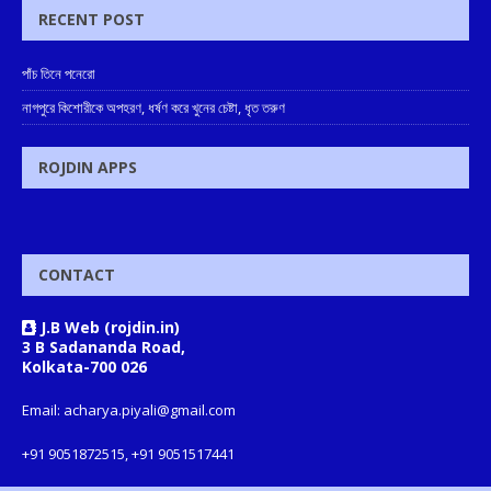
RECENT POST
পাঁচ তিনে পনেরো
নাগপুরে কিশোরীকে অপহরণ, ধর্ষণ করে খুনের চেষ্টা, ধৃত তরুণ
ROJDIN APPS
CONTACT
J.B Web (rojdin.in)
3 B Sadananda Road,
Kolkata-700 026
Email: acharya.piyali@gmail.com
+91 9051872515, +91 9051517441