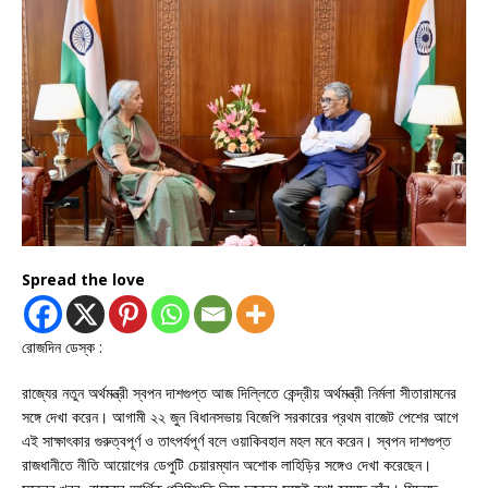
Spread the love
রোজদিন ডেস্ক :
রাজ্যের নতুন অর্থমন্ত্রী স্বপন দাশগুপ্ত আজ দিল্লিতে কেন্দ্রীয় অর্থমন্ত্রী নির্মলা সীতারামনের
সঙ্গে দেখা করেন। আগামী ২২ জুন বিধানসভায় বিজেপি সরকারের প্রথম বাজেট পেশের আগে
এই সাক্ষাৎকার গুরুত্বপূর্ণ ও তাৎপর্যপূর্ণ বলে ওয়াকিবহাল মহল মনে করেন। স্বপন দাশগুপ্ত
রাজধানীতে নীতি আয়োগের ডেপুটি চেয়ারম্যান অশোক লাহিড়ির সঙ্গেও দেখা করেছেন।