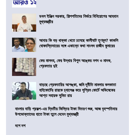
ডবল ইঞ্জিন সরকার, শিল্পপতিদের নির্ভয়ে বিনিয়োগের আহবান
মুখ্যমন্ত্রীর
আবার কি বড় ধাক্কা খেতে চলেছে কালীঘাট তৃণমূল? কাকলি
ঘোষদস্তিদারের সঙ্গে একান্তে কথা সাংসদ রাজীব কুমারের
ফের মালদহ, ফের উদ্ধার বিপুল অঙ্কের নগদ ও মাদক,
গ্রেফতার দুই
বাড়ছে গ্রেফতারির আশঙ্কা, জমি দূর্নীতি মামলায় কলকাতা
হাইকোর্টের রায়কে চ্যালেঞ্জ করে সুপ্রিম কোর্টে অভিষেকের
আপ্ত সহায়ক সুমিত রায়
বাংলার বাড়ি প্রকল্প-এর দ্বিতীয় কিস্তির টাকা বিতরণ শুরু, আজ বৃহস্পতিবার
উপভোক্তাদের হাতে টাকা তুলে দেবেন মুখ্যমন্ত্রী
দশে দশ