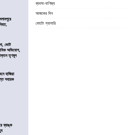
ব্যবসা-বাণিজ্য
আজকের দিন
সলামপুরে
ফোটো গ্যালারি
 নিহত,
নো, ভোট
কাধিক অভিযোগ,
াক্তন তৃণমূল
নে হাজিরা
্ত সহায়ক
রে ব্যাঙ্ক
যু