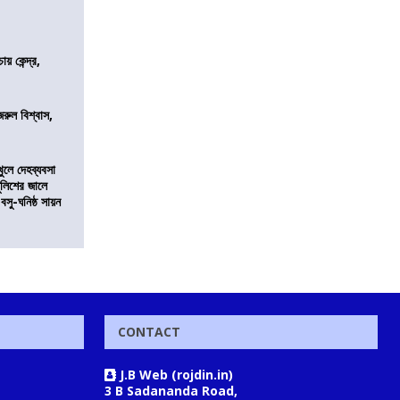
 কেন্দ্র,
জরুল বিশ্বাস,
খুলে দেহব্যবসা
লিশের জালে
 বসু-ঘনিষ্ঠ সায়ন
CONTACT
J.B Web (rojdin.in)
3 B Sadananda Road,