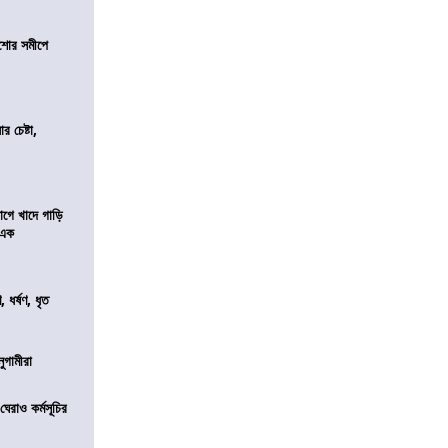
কিশোর সমীপে
র চেষ্টা,
য়াগে খাদে গাড়ি
 এক
ধর্ষণ, ধৃত
নুগামীরা
েরাও কর্মসূচির