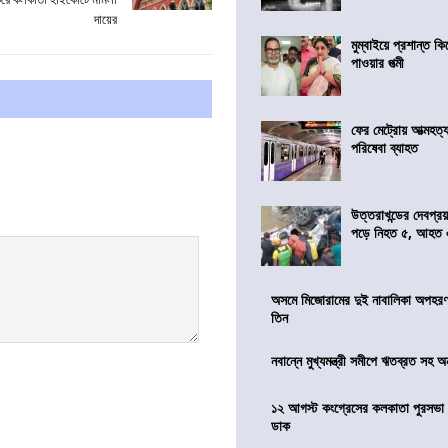
দায়ের
মুম্বাইয়ে প্রশান্ত 
পাওয়ার পত্মী
ফের মেট্রোয় আত্মহত্যা
পরিষেবা ব্যাহত
উত্তরাখন্ডের দেবপ্র
পড়ে নিহত ৫, আহত
অসমে মিজোরামের দুই নাবালিকা অপহরণ, 
তিন
নবান্নে মুখ্যমন্ত্রী সমীপে ঋতব্রত সহ অ
১২ আগস্ট কংগ্রেসের কলকাতা পুরসভা ঘ
ডাক