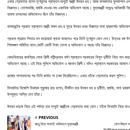
এবার গ্রেফতার হলেন তৃণমূলের প্রাক্তন দাপুটে মন্ত্রী উদয়ন গুহ। আজ কলকাতার ফুলবাগান এ
বিরুদ্ধে। তোলাবাজি, হুমকি দেওয়া-সহ একাধিক অভিযোগ আছে। মুখ্যমন্ত্রী শুভেন্দু অধিকারী ব
হামলা চালানোর অভিযোগও ছিল তাঁর বিরুদ্ধে।
বামফ্রন্টের প্রয়াত প্রাক্তন মন্ত্রী কমল গুহ-র পুত্র উদয়ন গুহর বিরুদ্ধে নানা দুষ্কর্ম্মের অভ
প্রথমে প্রয়াত পিতার দল ফরোয়ার্ড ব্লকে থাকলেও পরে তিনি তৃণমূলে যোগ দেন। উত্তর বঙ্গ উন্ন
শিশুমঙ্গল সমিতির নামে কোটি কোটি টাকা তোলা র অভিযোগ ও আছে তাঁর বিরুদ্ধে।
কোচবিহারের জনপ্রিয় লোক শিল্পী মণীন্দ্রনাথ বর্মণ প্রাক্তন সরকারের বিপুল দুর্নীতি নিয়ে গান ক
অভিযোগ আছে। এই নিয়ে পুলিশে অভিযোগ ও জানান শিল্পী। যদিও প্রাক্তন সরকারের আমলে তাঁর
রাজ্যে পালাবদলের পর তিনি কার্যত গা ঢাকা দিয়েছিলেন। এবার তাঁকে গ্রেফতার করল পুলিশ।
দিনহাটার বিজেপি বিধায়ক সুকুমার রায় বলেন, দীর্ঘদিন ধরে উদয়ন গুহ র দুর্নীতি, হুমকি, নানা দুষ্কর
উপযুক্ত শাস্তি চান তাঁরা।
উদয়ন গুহকে নিয়ে এই পর্যন্ত চার দাপুটে মন্ত্রীকে গ্রেফতার করা হোল। তাঁকে দিনহাটা নিয়ে য
PREVIOUS
ঝাড়ু নিয়ে সাফাই অভিযানে মুখ্যমন্ত্রী
যোগ দিবসে সব
নির্দেশিকাকে চ্যালেঞ্