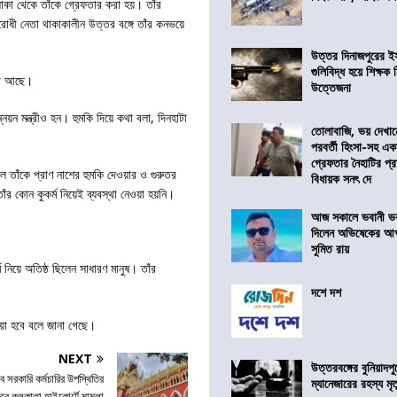
লাকা থেকে তাঁকে গ্রেফতার করা হয়। তাঁর
িরোধী নেতা থাকাকালীন উত্তর বঙ্গে তাঁর কনভয়ে
উত্তর দিনাজপুরের ই
গুলিবিদ্ধ হয়ে শিক্ষক
িযোগ আছে।
উত্তেজনা
য়ন মন্ত্রীও হন। হুমকি দিয়ে কথা বলা, দিনহাটা
তোলাবাজি, ভয় দেখা
পরবর্তী হিংসা-সহ এ
গ্রেফতার নৈহাটির প্র
রলে তাঁকে প্রাণ নাশের হুমকি দেওয়ার ও গুরুতর
বিধায়ক সনৎ দে
 কোন কুকর্ম নিয়েই ব্যবস্থা নেওয়া হয়নি।
আজ সকালে ভবানী ভব
দিলেন অভিষেকের আপ
সুমিত রায়
্ম নিয়ে অতিষ্ঠ ছিলেন সাধারণ মানুষ। তাঁর
দশে দশ
াওয়া হবে বলে জানা গেছে।
NEXT
উত্তরবঙ্গের বুনিয়াদপু
 সরকারি কর্মচারির উপস্থিতির
ম্যানেজারের রহস্য মৃত্
জ করে কলকাতা হাইকোর্টে মামলা