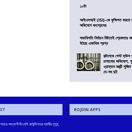
১০টা
আইএসআই (ISI)-কে কুক্ষিগত করতে চায়
অভিযোগ কংগ্রেসের
সভাধিপতি নির্বাচন মিটতেই গ্রেফতার ন
উঠছে একাধিক প্রশ্ন
সল্টলেকে গেস্ট হাউস 
চালানোর অভিযোগ, পু
ও্রাক্তন মন্ত্রী সুজিত
দে-সহ দুই
OST
ROJDIN APPS
াড়ার পদত্যাগী টিএমসি কাউন্সিলরের স্বামীর মৃত্যু,