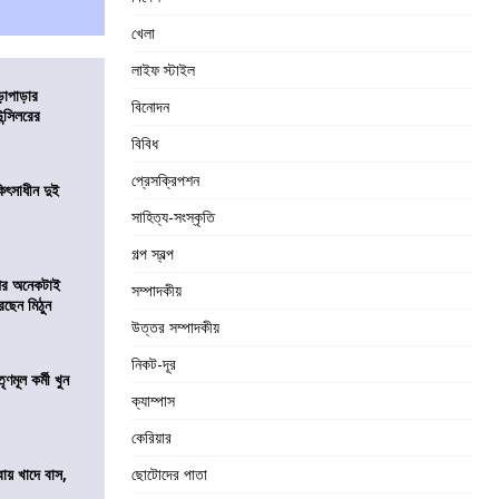
খেলা
লাইফ স্টাইল
ড়াপাড়ার
বিনোদন
ন্সিলরের
বিবিধ
প্রেসক্রিপশন
ৎসাধীন দুই
সাহিত্য-সংস্কৃতি
গল্প স্বল্প
 পর অনেকটাই
সম্পাদকীয়
রছেন মিঠুন
উত্তর সম্পাদকীয়
নিকট-দূর
ণমূল কর্মী খুন
ক্যাম্পাস
কেরিয়ার
বায় খাদে বাস,
ছোটোদের পাতা
শ