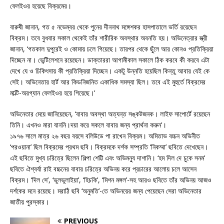
ফেলইওর হয়েছে বিক্রমের।
বারুষী জানান, গত ৫ নভেম্বর থেকে পুনের দীননাথ মঙ্গেশকর হাসপাতালে ভর্তি রয়েছেন
বিক্রম। তবে বুধবার সকাল থেকেই তাঁর শারীরিক অবস্থার অবনতি হয়। অভিনেত্রার স্ত্রী
জানান, ‘গতকাল দুপুরেই ও কোমায় চলে গিয়েছে। তারপর থেকে ছুঁলে আর কোনও প্রতিক্রিয়া
দিচ্ছেন না। ভেন্টিলেশনে রয়েছেন। ডাক্তাররা আগামীকাল সকালে ঠিক করবে কী করবে এটা
দেখে যে ও চিকিৎসায় কী প্রতিক্রিয়া দিচ্ছেন। একটু উন্নতি হয়েছিল কিন্তু আবার যেই কে
সেই। অভিনেতার হার্ট আর কিডনিজনিত একাধিক সমস্যা ছিল। তবে এই মুহুর্তে বিক্রমের
মাল্টি-অরগ্যান ফেলইওর হয়ে গিয়েছে।’
অভিনেতার মেয়ে জানিয়েছেন, ‘বাবার অবস্থা অত্যন্ত সঙ্কটজনক। লাইফ সাপোর্টে রয়েছেন
তিনি। এখনও মারা যাননি।দয়া করে সকলে বাবার জন্য প্রার্থনা করুন’।
১৯৭৬ সালে মাত্র ২৬ বছর বয়সে বলিউডে পা রাখেন বিক্রম। অমিতাভ বচ্চন অভিনীত
‘পরওয়ানা’ ছিল বিক্রমের প্রথম ছবি। বিক্রমকে দর্শক সম্প্রতি ‘নিকম্মা’ ছবিতে দেখেছেন।
এই ছবিতে মুখ্য চরিত্রে ছিলেন শিল্পা শেট্টি এবং অভিমন্যু দাশানি। ‘হম দিল দে চুকে সনম’
ছবিতে ঐশ্বর্যা রাই বচ্চনের বাবার চরিত্রে অভিনয় করে প্রচারের আলোয় চলে আসেন
বিক্রম। ‘দিল সে’, ‘ভুলভুলাইয়া’, ‘হিচকি’, ‘মিশন মঙ্গল’-সহ আরও ছবিতে তাঁর অভিনয় আজও
দর্শকের মনে রয়েছে। মরাঠি ছবি ‘অনুমতি’-তে অভিনয়ের জন্য পেয়েছেন সেরা অভিনেতার
জাতীয় পুরস্কার।
PREVIOUS