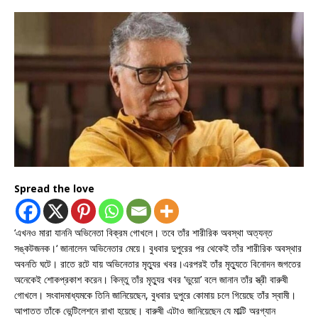
Spread the love
‘এখনও মারা যাননি অভিনেতা বিক্রম গোখলে। তবে তাঁর শারীরিক অবস্থা অত্যন্ত
সঙ্কটজনক।‘ জানালেন অভিনেতার মেয়ে। বুধবার দুপুরের পর থেকেই তাঁর শারীরিক অবস্থার
অবনতি ঘটে। রাতে রটে যায় অভিনেতার মৃত্যুর খবর।এরপরই তাঁর মৃত্যুতে বিনোদন জগতের
অনেকেই শোকপ্রকাশ করেন। কিন্তু তাঁর মৃত্যুর খবর ‘ভুয়ো’ বলে জানান তাঁর স্ত্রী বারুষী
গোখলে। সংবাদমাধ্যমকে তিনি জানিয়েছেন, বুধবার দুপুরে কোমায় চলে গিয়েছে তাঁর স্বামী।
আপাতত তাঁকে ভেন্টিলেশনে রাখা হয়েছে। বারুষী এটাও জানিয়েছেন যে মাল্টি অরগ্যান