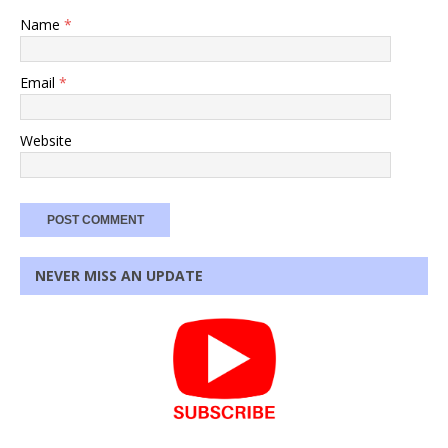
Name
*
Email
*
Website
NEVER MISS AN UPDATE