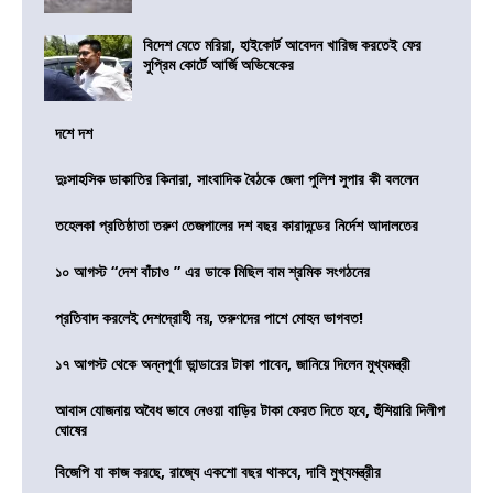
বিদেশ যেতে মরিয়া, হাইকোর্ট আবেদন খারিজ করতেই ফের
সুপ্রিম কোর্টে আর্জি অভিষেকের
দশে দশ
দুঃসাহসিক ডাকাতির কিনারা, সাংবাদিক বৈঠকে জেলা পুলিশ সুপার কী বললেন
তহেলকা প্রতিষ্ঠাতা তরুণ তেজপালের দশ বছর কারাদন্ডের নির্দেশ আদালতের
১০ আগস্ট “দেশ বাঁচাও ” এর ডাকে মিছিল বাম শ্রমিক সংগঠনের
প্রতিবাদ করলেই দেশদ্রোহী নয়, তরুণদের পাশে মোহন ভাগবত!
১৭ আগস্ট থেকে অন্নপূর্ণা ভান্ডারের টাকা পাবেন, জানিয়ে দিলেন মুখ্যমন্ত্রী
আবাস যোজনায় অবৈধ ভাবে নেওয়া বাড়ির টাকা ফেরত দিতে হবে, হুঁশিয়ারি দিলীপ
ঘোষের
বিজেপি যা কাজ করছে, রাজ্যে একশো বছর থাকবে, দাবি মুখ্যমন্ত্রীর