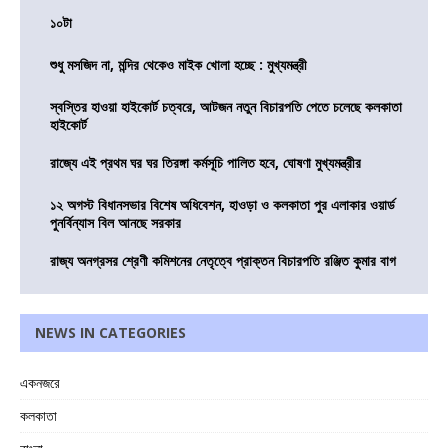
১০টা
শুধু মসজিদ না, মন্দির থেকেও মাইক খোলা হচ্ছে : মুখ্যমন্ত্রী
স্বস্তির হাওয়া হাইকোর্ট চত্বরে, আটজন নতুন বিচারপতি পেতে চলেছে কলকাতা
হাইকোর্ট
রাজ্যে এই প্রথম ঘর ঘর তিরঙ্গা কর্মসূচি পালিত হবে, ঘোষণা মুখ্যমন্ত্রীর
১২ অগস্ট বিধানসভার বিশেষ অধিবেশন, হাওড়া ও কলকাতা পুর এলাকার ওয়ার্ড
পুনর্বিন্যাস বিল আনছে সরকার
রাজ্য অনগ্রসর শ্রেণী কমিশনের নেতৃত্বে প্রাক্তন বিচারপতি রঞ্জিত কুমার বাগ
NEWS IN CATEGORIES
একনজরে
কলকাতা