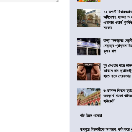
১২ অগস্ট বিধানসভার
অধিবেশন, হাওড়া ও 
এলাকার ওয়ার্ড পুনর্ব
সরকার
রাজ্য অনগ্রসর শ্রেণ
নেতৃত্বে প্রাক্তন বি
কুমার বাগ
ঘুষ নেওয়ার দায়ে জাম
অফিসে সাব অ্যাসিস্ট্যা
হাতে নাতে গ্রেফতার
গুণ্ডাদমন বিলকে চ্যা
জনস্বার্থ মামলা খা
হাইকোর্ট
পাঁচ তিনে পনেরো
নাগপুরে কিশোরীকে অপহরণ, ধর্ষণ করে খুন