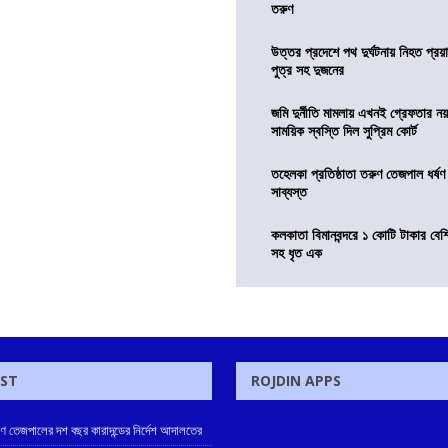
তরুণ
উত্তর প্রদেশে পথ দুর্ঘটনায় নিহত প্রয়া
পুত্র সহ দুজনের
জমি দুর্নীতি মামলায় এখনই গ্রেফতার নয়
সাময়িক স্বস্তি দিল সুপ্রিম কোর্ট
তহেলকা প্রতিষ্ঠাতা তরুণ তেজপাল ধর্ষণ
সাব্যস্ত
কলকাতা বিমানবন্দরে ১ কোটি টাকার বেশ
সহ ধৃত এক
OST
ROJDIN APPS
রুণ তেজপালের দশ বছর কারাদন্ডের নির্দেশ আদালতের