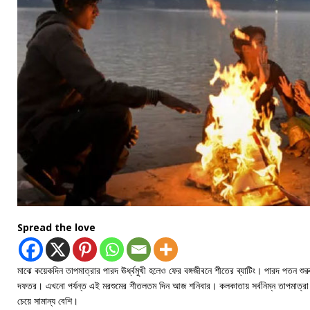
Spread the love
মাঝে কয়েকদিন তাপমাত্রার পারদ ঊর্ধ্বমুখী হলেও ফের বঙ্গজীবনে শীতের ব্যাটিং। পারদ পতন শু
দফতর। এখনো পর্যন্ত এই মরশুমের শীতলতম দিন আজ শনিবার। কলকাতায় সর্বনিম্ন তাপমাত্রা 
চেয়ে সামান্য বেশি।