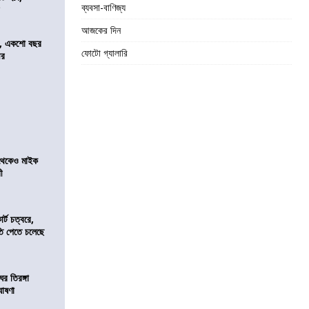
ব্যবসা-বাণিজ্য
র
আজকের দিন
ে, একশো বছর
ফোটো গ্যালারি
ীর
র থেকেও মাইক
রী
র্ট চত্বরে,
ি পেতে চলেছে
র তিরঙ্গা
ঘোষণা