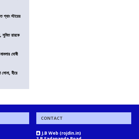
ত গ্যাং স্টারের
, সুমিত রায়কে
 মামলার দোষী
ি সোনা, হীরে
CONTACT
J.B Web (rojdin.in)
3 B Sadananda Road,