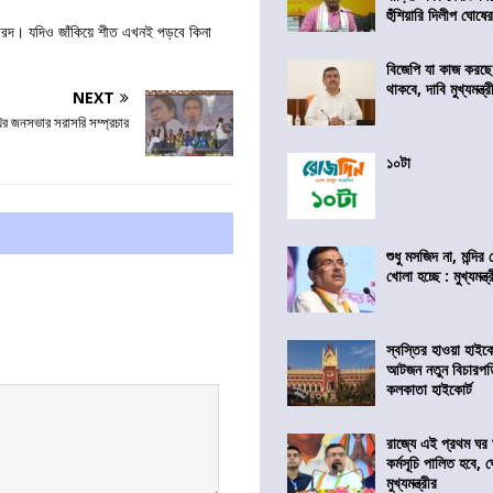
হুঁশিয়ারি দিলীপ ঘোষে
পারদ। যদিও জাঁকিয়ে শীত এখনই পড়বে কিনা
বিজেপি যা কাজ করছ
থাকবে, দাবি মুখ্যমন্ত্র
NEXT
থির জনসভার সরাসরি সম্প্রচার
১০টা
শুধু মসজিদ না, মন্দি
খোলা হচ্ছে : মুখ্যমন্ত্
স্বস্তির হাওয়া হাইকো
আটজন নতুন বিচারপত
কলকাতা হাইকোর্ট
রাজ্যে এই প্রথম ঘর ঘ
কর্মসূচি পালিত হবে, 
মুখ্যমন্ত্রীর