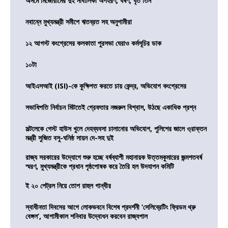
অসমে মিজোরামের দুই নাবালিকা অপহরণ, ধর্ষণ, ধৃত তিন
নবান্নে মুখ্যমন্ত্রী সমীপে ঋতব্রত সহ অনুগামীরা
১২ আগস্ট কংগ্রেসের কলকাতা পুরসভা ঘেরাও কর্মসূচির ডাক
১০টা
আইএসআই (ISI)-কে কুক্ষিগত করতে চায় কেন্দ্র, অভিযোগ কংগ্রেসের
সভাধিপতি নির্বাচন মিটতেই গ্রেফতার নজরুল বিশ্বাস, উঠছে একাধিক প্রশ্ন
সল্টলেকে গেস্ট হাউস খুলে দেহব্যবসা চালানোর অভিযোগ, পুলিশের জালে ও্রাক্তন
মন্ত্রী সুজিত বসু-ঘনিষ্ঠ সায়ন দে-সহ দুই
রাজ্য সরকারের উদ্যোগে শুরু হচ্ছে বর্ষব্যাপী মহানায়ক উত্তমকুমারের জন্মশতবর্ষ
স্মরণ, মুখ্যমন্ত্রীকে প্রধান পৃষ্ঠপোষক করে তৈরি হল উদযাপন কমিটি
ই ২০ পেট্রল নিয়ে তোপ রাহুল গান্ধীর
স্বাধীনতা দিবসের আগে লোকভবনে বিশেষ প্রদর্শনী ‘সেলিব্রেটিং ফ্রিডম থ্রু
বেঙ্গল’, আগামীকাল শনিবার উদ্বোধন করবেন রাজ্যপাল