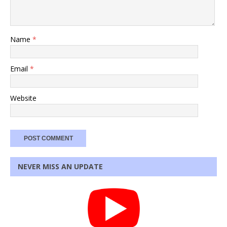
Name
*
Email
*
Website
NEVER MISS AN UPDATE