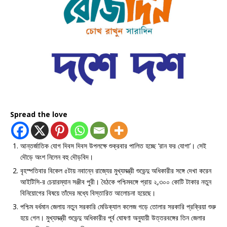
Spread the love
আন্তর্জাতিক যোগ দিবস দিবস উপলক্ষে শুক্রবার পালিত হচ্ছে ‘রান ফর যোগা’। সেই
দৌড়ে অংশ নিলেন বহু দৌড়বিদ।
বৃহস্পতিবার বিকেল ৫টায় নবান্নে রাজ্যের মুখ্যমন্ত্রী শুভেন্দু অধিকারীর সঙ্গে দেখা করেন
আইটিসি-র চেয়ারম্যান সঞ্জীব পুরী। বৈঠকে পশ্চিমবঙ্গে প্রায় ২,৩০০ কোটি টাকার নতুন
বিনিয়োগের বিষয়ে তাঁদের মধ্যে বিস্তারিত আলোচনা হয়েছে।
পশ্চিম বর্ধমান জেলায় নতুন সরকারি মেডিক্যাল কলেজ গড়ে তোলার সরকারি প্রক্রিয়া শুরু
হয়ে গেল। মুখ্যমন্ত্রী শুভেন্দু অধিকারীর পূর্ব ঘোষণা অনুযায়ী উত্তরবঙ্গের তিন জেলার