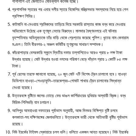
পাশাপাশি এই জেলাতেও মেডিক্যাল কলেজ হচ্ছে।
প্রশাসনিক স্তরের পর এবার দলীয় স্তরে বিজেপির মন্ত্রিসভার সদস্যদের নিয়ে হয়ে গেল
প্রশিক্ষণ শিবির।
কাটমানি না-দেওয়ায় শ্রমিকদের তাড়িয়ে দিয়ে সরকারি রাস্তার কাজ বন্ধ করে দেওয়ার
অভিযোগে উঠেছে এক তৃণমূল নেতার বিরুদ্ধে। মালদার বৈষ্ণবনগরে এই ঘটনায়
বৃহস্পতিবার অভিযুক্তকে তাঁর বাড়ি থেকে গ্রেপ্তার করেছে পুলিশ। ধৃতের নাম কেনারাম
মণ্ডল। তিনি বীরনগর-২ অঞ্চল কমিটির তৃণমূলের সাধারণ সম্পাদক।
কাঁচরাপাড়ার বেসরকারি স্কুলে দ্বিতীয় দফার তল্লাশিতেও আরও প্রায় ৮ লক্ষ টাকা
উদ্ধার হয়েছে। মোট উদ্ধার হওয়া নগদের পরিমাণ বেড়ে দাঁড়াল প্রায় ১ কোটি ৮৫ লক্ষ
টাকা।
পূর্ব রেলের তরফে জানানো হয়েছে, ২০ জুন মোট ৭টি বিশেষ ট্রেন চালানো হবে। হাওড়া
ডিভিশনে হাওড়া–শেওড়াফুলি–তারকেশ্বর–গোঘাট শাখায় ট্রেন চালানোর সিদ্ধান্ত
নেওয়া হয়েছে।
উত্তরবঙ্গে বৃষ্টিতে জলের তোড়ে ফের ভাঙল কার্শিয়াংয়ের দুধিয়ার অস্থায়ী ব্রিজ। বন্ধ
মিরিক-শিলিগুড়ি যান চলাচল।
আলিপুর আবহাওয়া দফতরের পূর্বাভাস অনুযায়ী, আজ দিনভর বিক্ষিপ্ত বৃষ্টি চলবে
কলকাতা-সহ দক্ষিণবঙ্গের জেলাগুলিতে। উত্তরবঙ্গে ভারী থেকে অতিভারী বৃষ্টির পূর্বাভাস
রয়েছে।
নিউ ইয়র্কের টাইমস স্কোয়ারে চলল গুলি। গুলিতে একজন আহত হয়েছেন। নিউ ইয়র্কের