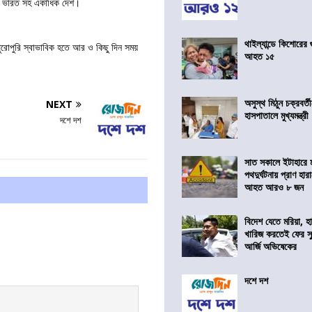
শায় ভারত সহ একাধিক দেশ।
থাইল্যান্ডে কিশোরের
ুরোপুরি স্বাভাবিক হতে আর ও কিছু দিন সময়
আহত ১৫
অসুস্থ মিঠুন চক্রবর্
NEXT
হাসপাতালে মুখ্যমন্ত্রী
দশে দশ
সাত সকালে ইটাহারে মর
পথদুর্ঘটনায় প্রাণ হা
আহত আরও ৮ জন
বিদেশ যেতে মরিয়া, 
খারিজ করতেই ফের সুপ
আর্জি অভিষেকের
দশে দশ