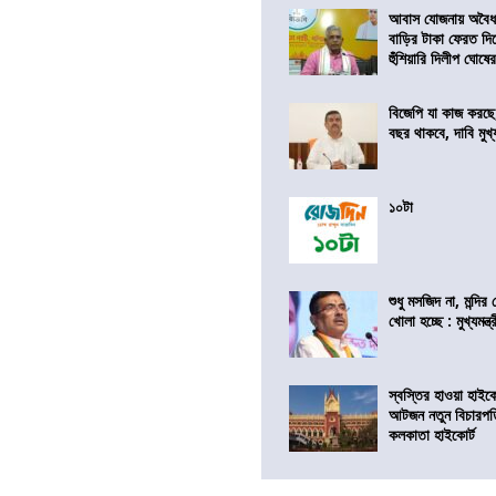
আবাস যোজনায় অবৈধ 
বাড়ির টাকা ফেরত দি
হুঁশিয়ারি দিলীপ ঘোষে
বিজেপি যা কাজ করছে
বছর থাকবে, দাবি মুখ্যম
১০টা
শুধু মসজিদ না, মন্দি
খোলা হচ্ছে : মুখ্যমন্ত্
স্বস্তির হাওয়া হাইকো
আটজন নতুন বিচারপত
কলকাতা হাইকোর্ট