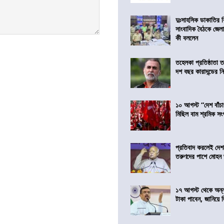
দুঃসাহসিক ডাকাতির ক
সাংবাদিক বৈঠকে জেলা
কী বললেন
তহেলকা প্রতিষ্ঠাতা 
দশ বছর কারাদন্ডের ন
১০ আগস্ট “দেশ বাঁচ
মিছিল বাম শ্রমিক স
প্রতিবাদ করলেই দেশ
তরুণদের পাশে মোহন
১৭ আগস্ট থেকে অন্নপূ
টাকা পাবেন, জানিয়ে দিল