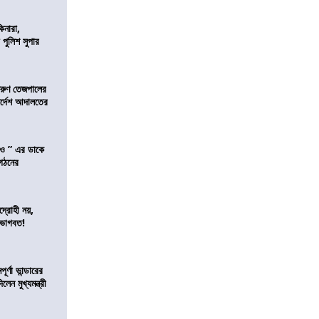
িনারা,
 পুলিশ সুপার
তরুণ তেজপালের
ির্দেশ আদালতের
াও ” এর ডাকে
ংগঠনের
দ্রোহী নয়,
 ভাগবত!
র্ণা ভান্ডারের
েন মুখ্যমন্ত্রী