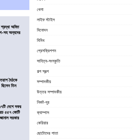
খেলা
লাইফ স্টাইল
নে শ্রদ্ধা অমিত
বিনোদন
়গে-সহ অন্যদের
বিবিধ
প্রেসক্রিপশন
সাহিত্য-সংস্কৃতি
গল্প স্বল্প
্রাতরাশ বৈঠকে
সম্পাদকীয়
 ছিলেন তিন
উত্তর সম্পাদকীয়
নিকট-দূর
৭৭টি দেশে সফর
, খরচ ৫৫৭ কোটি
ক্যাম্পাস
ে জানাল সরকার
কেরিয়ার
ছোটোদের পাতা