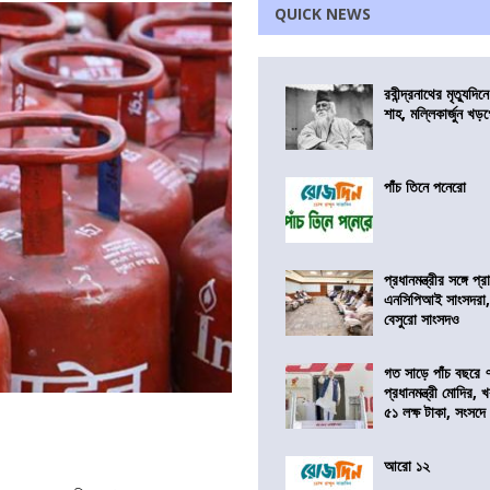
QUICK NEWS
রবীন্দ্রনাথের মৃত্যুদি
শাহ, মল্লিকার্জুন খড
পাঁচ তিনে পনেরো
প্রধানমন্ত্রীর সঙ্গে প
এনসিপিআই সাংসদরা,
বেসুরো সাংসদও
গত সাড়ে পাঁচ বছরে 
প্রধানমন্ত্রী মোদির
৫১ লক্ষ টাকা, সংসদ
আরো ১২