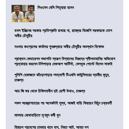
লিওনেল মেসি পিতৃহারা হলেন
ডবল ইঞ্জিনের সরকার প্রতিশ্রুতি রাখছে না, রাজ্যের বিজেপি সরকারকে তোপ
অধীর চৌধুরীর
নওদার কংগ্রেসের কার্যালয় পুনরুদ্ধারে অধীর চৌধুরীর অবস্থান বিক্ষোভ
প্রাক্তন ফেডারেশন সভাপতি স্বরূপ বিশ্বাসের বিরুদ্ধে শ্লীলতাহানির অভিযোগ
প্রত্যাহার করলেন টলিপাড়ার মেকআপ আর্টিস্ট, ফেসবুক পোস্টে দিলেন সাফাই
পুলিশি হেফাজতে কাঁচড়াপাড়ার পদত্যাগী টিএমসি কাউন্সিলরের স্বামীর মৃত্যু,
চাঞ্চল্য
আর জি কর থেকে চিকিৎসাধীন দুই রোগী উধাও, চাঞ্চল্য
সফল অস্ত্রোপচারের পর অনেকটাই সুস্থ, আজই বাড়ি ফিরছেন মিঠুন চক্রবর্তী
মালদার মোথাবাড়িতে তৃণমূল কর্মী খুন
হিমাচল প্রদেশের চাম্বায় খাদে বাস, নিহত আট, আহত দশ