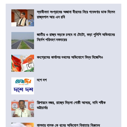
স্বাধীনতা সংগ্রামের অজানা বীরদের নিয়ে গবেষণার ডাক দিলেন
রাজ্যপাল আর এন রবি
জাতীয় ও রাজ্য সড়কে চলবে না টোটো, কড়া পুলিশি অভিযানের
নির্দেশ পরিবহণ দফতরের
কংগ্রেসের কার্যালয় দখলের অভিযোগে বিদ্ধ বিজেপিও
দশে দশ
শিল্পায়নে নজর, রাজ্যে বিড়লা গোষ্ঠী আসছে, দাবি শমীক
ভট্টাচার্যর
মালদায় বালক কে খুনের অভিযোগ বিমাতার বিরুদ্ধে