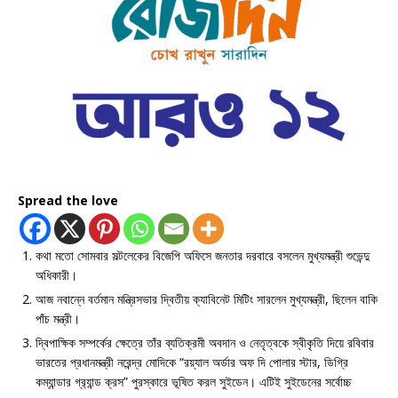
Spread the love
কথা মতো সোমবার সল্টলেকের বিজেপি অফিসে জনতার দরবারে বসলেন মুখ্যমন্ত্রী শুভেন্দু
অধিকারী।
আজ নবান্নে বর্তমান মন্ত্রিসভার দ্বিতীয় ক্যাবিনেট মিটিং সারলেন মুখ্যমন্ত্রী, ছিলেন বাকি
পাঁচ মন্ত্রী।
দ্বিপাক্ষিক সম্পর্কের ক্ষেত্রে তাঁর ব্যতিক্রমী অবদান ও নেতৃত্বকে স্বীকৃতি দিয়ে রবিবার
ভারতের প্রধানমন্ত্রী নরেন্দ্র মোদিকে “রয়্যাল অর্ডার অফ দি পোলার স্টার, ডিগ্রি
কম্যান্ডার গ্র‍্যান্ড ক্রস” পুরস্কারে ভূষিত করল সুইডেন। এটিই সুইডেনের সর্বোচ্চ