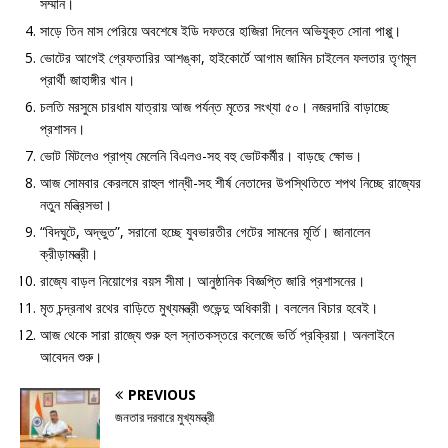
সম্মান।
সাড়ে তিন মাস পেরিয়ে অবশেষে ইডি দফতরে হাজিরা দিলেন অভিযুক্ত সোনা পাপ্পু।
ভোটের আগেই গ্রেফতারির আশঙ্কা, হাইকোর্টে আগাম জামিন চাইলেন ফলতার তৃণমূল
প্রার্থী জাহাঙ্গীর খান।
চলতি মরসুমে চারধাম যাত্রায় আজ পর্যন্ত মৃতের সংখ্যা ৫০। নজরদারি বাড়াচ্ছে
প্রশাসন।
ভোট মিটলেও প্রাপ্য মেলেনি বিএলও-সহ বহু ভোটকর্মীর। বাড়ছে ক্ষোভ।
আজ সোমবার কেরলমে রাহুল গান্ধী-সহ শীর্ষ নেতাদের উপস্থিতিতে শপথ নিচ্ছে রাজ্যের
নতুন মন্ত্রিসভা।
“বিদঘুটে, অদ্ভুত”, সরানো হচ্ছে যুবভারতীর গেটের সামনের মূর্তি। জানালেন
ক্রীড়ামন্ত্রী।
রাজ্যে বাড়ল নিয়োগের বয়স সীমা। আনুষ্ঠানিক বিজ্ঞপ্তি জারি প্রশাসনের।
মৃত চন্দ্রনাথ রথের বাড়িতে মুখ্যমন্ত্রী শুভেন্দু অধিকারী। বললেন বিচার হবেই।
আজ থেকে সারা রাজ্যে শুরু হল স্নাতকস্তরে কলেজে ভর্তি প্রক্রিয়া। অনলাইনে
আবেদন শুরু।
PREVIOUS
জনতার দরবারে মুখ্যমন্ত্রী