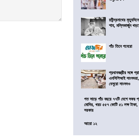
রবীন্দ্রনাথের মৃত্যুদি
শাহ, মল্লিকার্জুন খড
পাঁচ তিনে পনেরো
প্রধানমন্ত্রীর সঙ্গে প
এনসিপিআই সাংসদরা,
বেসুরো সাংসদও
গত সাড়ে পাঁচ বছরে ৭৭টি দেশে সফর প্রধ
মোদির, খরচ ৫৫৭ কোটি ৫১ লক্ষ টাকা,
সরকার
আরো ১২