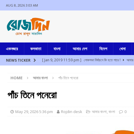
AUG 8, 2026 3:03 AM
একনজরে
কলকাতা
বাংলা
আমার দেশ
বিদেশ
খেলা
[ Jan 9, 2019 11:59 pm ]
লোকসভা নির্বাচনে কি হতে পারে !
আমার 
NEWS TICKER
[ Aug 8, 2026 2:47 am ]
উত্তর বঙ্গের বুনিয়াদপুরে ব্যাঙ্ক ম্যানেজারের 
HOME
আমার বাংলা
পাঁচ তিনে পনেরো
[ Aug 8, 2026 2:42 am ]
মুম্বাইয়ে প্রশান্ত কিশোর সমীপে পাওয়ার পত্ম
[ Aug 8, 2026 1:11 am ]
ফের মেট্রোয় আত্মহত্যার চেষ্টা, পরিসেবা ব্য
পাঁচ তিনে পনেরো
[ Aug 8, 2026 12:54 am ]
উত্তরাখন্ডের দেবপ্রয়াগে খাদে গাড়ি পড়
[ Aug 8, 2026 12:42 am ]
অসমে মিজোরামের দুই নাবালিকা অপহরণ, ধর
May 29, 2026 5:36 pm
Rojdin desk
আমার বাংলা
,
বাংলা
0
[ Jul 17, 2024 3:35 pm ]
চুরির অপবাদে একই পরিবারের ৩ সদস্যকে মা