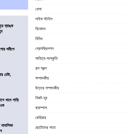
খেলা
লাইফ স্টাইল
ুরে ব্যাঙ্ক
বিনোদন
যু
বিবিধ
প্রেসক্রিপশন
কিশোর সমীপে
সাহিত্য-সংস্কৃতি
গল্প স্বল্প
র চেষ্টা,
সম্পাদকীয়
উত্তর সম্পাদকীয়
নিকট-দূর
য়াগে খাদে গাড়ি
 এক
ক্যাম্পাস
কেরিয়ার
 নাবালিকা
ছোটোদের পাতা
িন