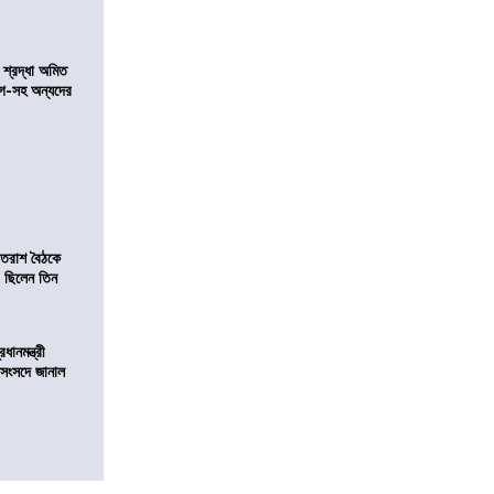
নে শ্রদ্ধা অমিত
়গে-সহ অন্যদের
্রাতরাশ বৈঠকে
 ছিলেন তিন
ানমন্ত্রী
 সংসদে জানাল