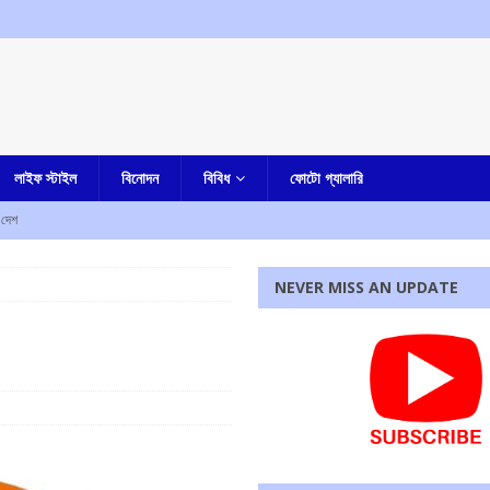
লাইফ স্টাইল
বিনোদন
বিবিধ
ফোটো গ্যালারি
দেশ
রহস্য মৃত্যু
আমার বাংলা
NEVER MISS AN UPDATE
ী
এক নজরে
াহত
এক নজরে
ে নিহত ৫, আহত এক
এক নজরে
্ষণ, ধৃত তিন
এক নজরে
রধোর, উত্তেজনা ডোমজুর এলাকায়..
বাংলা