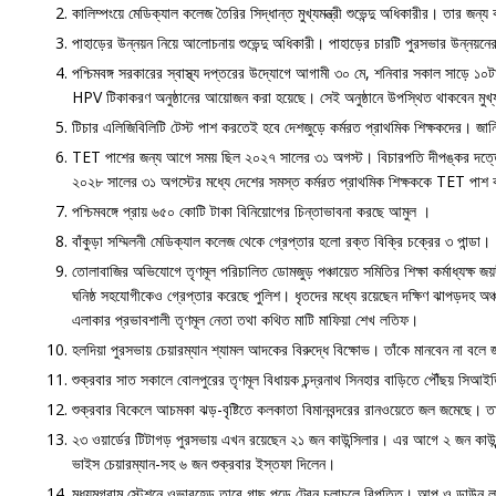
কালিম্পংয়ে মেডিক্যাল কলেজ তৈরির সিদ্ধান্ত মুখ্যমন্ত্রী শুভেন্দু অধিকারীর। তার জন্য 
পাহাড়ের উন্নয়ন নিয়ে আলোচনায় শুভেন্দু অধিকারী। পাহাড়ের চারটি পুরসভার উন্নয়নে
পশ্চিমবঙ্গ সরকারের স্বাস্থ্য দপ্তরের উদ্যোগে আগামী ৩০ মে, শনিবার সকাল সাড়ে ১০টা
HPV টিকাকরণ অনুষ্ঠানের আয়োজন করা হয়েছে। সেই অনুষ্ঠানে উপস্থিত থাকবেন মুখ্যমন্
টিচার এলিজিবিলিটি টেস্ট পাশ করতেই হবে দেশজুড়ে কর্মরত প্রাথমিক শিক্ষকদের। জানি
TET পাশের জন্য আগে সময় ছিল ২০২৭ সালের ৩১ অগস্ট। বিচারপতি দীপঙ্কর দত্তের 
২০২৮ সালের ৩১ অগস্টের মধ্যে দেশের সমস্ত কর্মরত প্রাথমিক শিক্ষককে TET পা
পশ্চিমবঙ্গে প্রায় ৬৫০ কোটি টাকা বিনিয়োগের চিন্তাভাবনা করছে আমুল ।
বাঁকুড়া সম্মিলনী মেডিক্যাল কলেজ থেকে গ্রেপ্তার হলো রক্ত বিক্রি চক্রের ৩ পান্ডা।
তোলাবাজির অভিযোগে তৃণমূল পরিচালিত ডোমজুড় পঞ্চায়েত সমিতির শিক্ষা কর্মাধ্যক্ষ জয়
ঘনিষ্ঠ সহযোগীকেও গ্রেপ্তার করেছে পুলিশ। ধৃতদের মধ্যে রয়েছেন দক্ষিণ ঝাপড়দহ অঞ
এলাকার প্রভাবশালী তৃণমূল নেতা তথা কথিত মাটি মাফিয়া শেখ লতিফ।
হলদিয়া পুরসভায় চেয়ারম্যান শ্যামল আদকের বিরুদ্ধে বিক্ষোভ। তাঁকে মানবেন না বলে 
শুক্রবার সাত সকালে বোলপুরের তৃণমূল বিধায়ক চন্দ্রনাথ সিনহার বাড়িতে পৌঁছয় সি
শুক্রবার বিকেলে আচমকা ঝড়-বৃষ্টিতে কলকাতা বিমানবন্দরের রানওয়েতে জল জমেছে। ত
২৩ ওয়ার্ডের টিটাগড় পুরসভায় এখন রয়েছেন ২১ জন কাউন্সিলার। এর আগে ২ জন কাউন্স
ভাইস চেয়ারম্যান-সহ ৬ জন শুক্রবার ইস্তফা দিলেন।
মধ্যমগ্রাম স্টেশনে ওভারহেড তারে গাছ পড়ে ট্রেন চলাচলে বিপত্তি। আপ ও ডাউন লাই