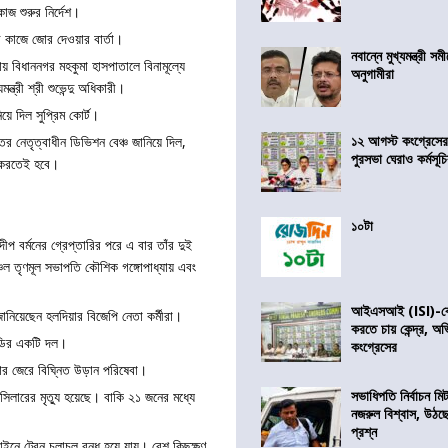
কাজ শুরুর নির্দেশ।
র কাজে জোর দেওয়ার বার্তা।
নবান্নে মুখ্যমন্ত্রী 
য় বিধাননগর মহকুমা হাসপাতালে বিনামূল্যে
অনুগামীরা
ত্রী শ্রী শুভেন্দু অধিকারী।
য়ে দিল সুপ্রিম কোর্ট।
১২ আগস্ট কংগ্রেসে
নেতৃত্বাধীন ডিভিশন বেঞ্চ জানিয়ে দিল,
পুরসভা ঘেরাও কর্মসূ
শ করতেই হবে।
১০টা
দীপ বর্মনের গ্রেপ্তারির পরে এ বার তাঁর দুই
্চল তৃণমূল সভাপতি কৌশিক গঙ্গোপাধ্যায় এবং
আইএসআই (ISI)-কে 
জানিয়েছেন হলদিয়ার বিজেপি নেতা কর্মীরা।
করতে চায় কেন্দ্র, অ
আইডির একটি দল।
কংগ্রেসের
ার জেরে বিঘ্নিত উড়ান পরিষেবা।
সভাধিপতি নির্বাচন ম
িলারের মৃত্যু হয়েছে। বাকি ২১ জনের মধ্যে
নজরুল বিশ্বাস, উঠছ
প্রশ্ন
নে ট্রেন চলাচল বন্ধ হয়ে যায়। বেশ কিছুক্ষণ