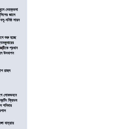
খুলে দেহব্যবসা
লিশের জালে
 বসু-ঘনিষ্ঠ সায়ন
ে শুরু হচ্ছে
ত্তমকুমারের
মন্ত্রীকে প্রধান
 হল উদযাপন
োপ রাহুল
আগে লোকভবনে
ব্রেটিং ফ্রিডম
াল শনিবার
যপাল
ঙ্গা যাত্রায়