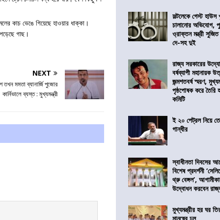
সল্টলেকে গেস্ট হাউস 
 মলের কাচ ভেঙে গিয়েছে হাওয়ার ধাক্কা।
চালানোর অভিযোগ, পু
ে পড়েছে গাছ।
ও্রাক্তন মন্ত্রী সুজিত
দে-সহ দুই
রাজ্য সরকারের উদ্যোগ
বর্ষব্যাপী মহানায়ক উ
NEXT
জন্মশতবর্ষ স্মরণ, মুখ্য
োগ তখন মমতা ব্যানার্জি পুজোর
পৃষ্ঠপোষক করে তৈরি
কার্নিভালে ব্যস্ত : মুখ্যমন্ত্রী
কমিটি
ই ২০ পেট্রল নিয়ে ত
গান্ধীর
স্বাধীনতা দিবসের 
বিশেষ প্রদর্শনী ‘সেলি
থ্রু বেঙ্গল’, আগামীক
উদ্বোধন করবেন রাজ্
মুখ্যমন্ত্রীর হর ঘর তির
মানুষের ঢল