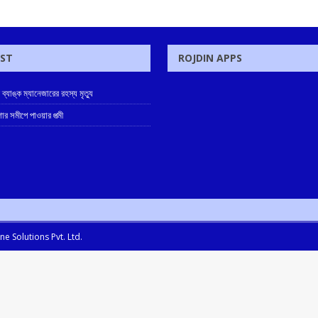
OST
ROJDIN APPS
ে ব্যাঙ্ক ম্যানেজারের রহস্য মৃত্যু
োর সমীপে পাওয়ার পত্মী
e Solutions Pvt. Ltd.