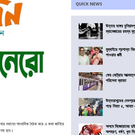
QUICK NEWS
উত্তর বঙ্গের বুনিয়াদপ
ম্যানেজারের রহস্য মৃত্
মুম্বাইয়ে প্রশান্ত 
পাওয়ার পত্মী
ফের মেট্রোয় আত্মহত্যা
পরিসেবা ব্যাহত
উত্তরাখন্ডের দেবপ্র
পড়ে নিহত ৫, আহত
রবার নবান্নে সাংবাদিক বৈঠক করে এ কথা জানিয়ে
অসমে মিজোরামের দুই
নগণনা হবে।
অপহরণ, ধর্ষণ, ধৃত ত