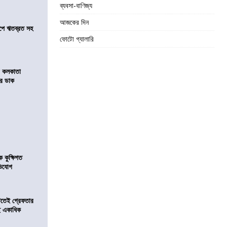
ব্যবসা-বাণিজ্য
আজকের দিন
সমীপে ঋতব্রত সহ
ফোটো গ্যালারি
র কলকাতা
চির ডাক
কুক্ষিগত
ভিযোগ
িটতেই গ্রেফতার
ে একাধিক