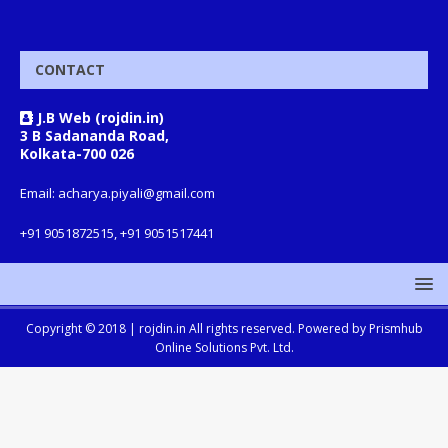
CONTACT
J.B Web (rojdin.in)
3 B Sadananda Road,
Kolkata-700 026
Email: acharya.piyali@gmail.com
+91 9051872515, +91 9051517441
Copyright © 2018 |
rojdin.in
All rights reserved. Powered by
Prismhub
Online Solutions Pvt. Ltd.