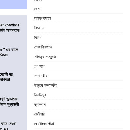
খেলা
লাইফ স্টাইল
তরুণ তেজপালের
বিনোদন
ির্দেশ আদালতের
বিবিধ
প্রেসক্রিপশন
াও ” এর ডাকে
ংগঠনের
সাহিত্য-সংস্কৃতি
গল্প স্বল্প
দ্রোহী নয়,
সম্পাদকীয়
 ভাগবত!
উত্তর সম্পাদকীয়
নিকট-দূর
র্ণা ভান্ডারের
েন মুখ্যমন্ত্রী
ক্যাম্পাস
কেরিয়ার
ভাবে নেওয়া
ছোটোদের পাতা
তে হবে,