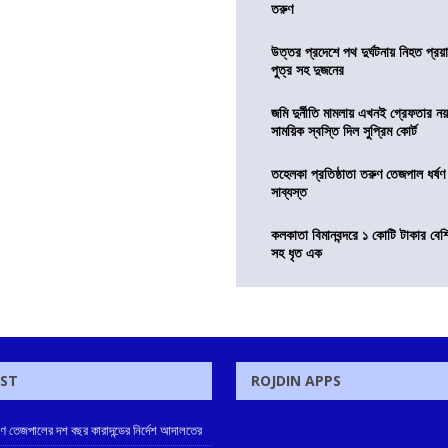
তরুণ
উত্তর প্রদেশে পথ দুর্ঘটনায় নিহত প্রয়া
পুত্র সহ দুজনের
জমি দুর্নীতি মামলায় এখনই গ্রেফতার নয়
সাময়িক স্বস্তি দিল সুপ্রিম কোর্ট
তহেলকা প্রতিষ্ঠাতা তরুণ তেজপাল ধর্ষণ
সাব্যস্ত
কলকাতা বিমানবন্দরে ১ কোটি টাকার বেশ
সহ ধৃত এক
OST
ROJDIN APPS
রুণ তেজপালের দশ বছর কারাদন্ডের নির্দেশ আদালতের