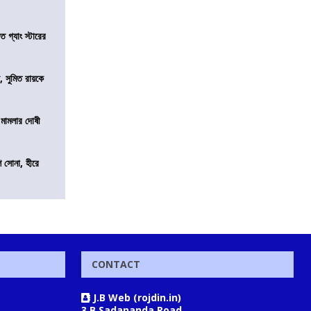
ত গ্যাং স্টারের
, সুমিত রায়কে
 মামলার দোষী
ি সোনা, হীরে
CONTACT
J.B Web (rojdin.in)
3 B Sadananda Road,