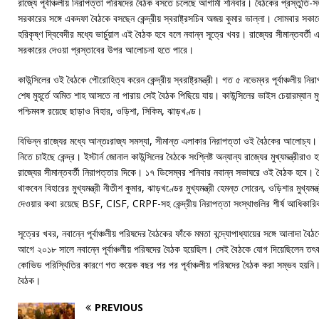
রাজ্যে পূর্বাঞ্চলীয় নিরাপত্তা পরিষদের বৈঠক বসতে চলেছে আগামী শনিবার। বৈঠকের প্রস্তুতি
সরকারের সঙ্গে একদফা বৈঠকে বসছেন কেন্দ্রীয় স্বরাষ্ট্রসচিব অজয় কুমার ভাল্লা। সোমবার সকালে কে
হরিকৃষ্ণ দ্বিবেদীর মধ্যে ভার্চুয়াল এই বৈঠক হবে বলে নবান্ন সূত্রে খবর। রাজ্যের সীমান্তবর্ত
সরকারের দেওয়া প্রস্তাবের উপর আলোচনা হতে পারে।
কাউন্সিলের ওই বৈঠকে পৌরোহিত্য করেন কেন্দ্রীয় স্বরাষ্ট্রমন্ত্রী। গত ৫ নভেম্বর পূর্বাঞ্চলীয় 
শেষ মুহূর্তে অমিত শাহ আসতে না পারায় সেই বৈঠক পিছিয়ে যায়। কাউন্সিলের ভাইস চেয়ারম্যান মুখ্য
পশ্চিমবঙ্গ রয়েছে ছাড়াও বিহার, ওড়িশা, সিকিম, ঝাড়খণ্ড।
বিভিন্ন রাজ্যের মধ্যে আন্তঃরাজ্য সমস্যা, সীমান্ত এলাকার নিরাপত্তা ওই বৈঠকের আলোচ্য
নিতে চাইছে কেন্দ্র। ইস্টার্ন জোনাল কাউন্সিলের বৈঠকে সংশ্লিষ্ট অন্যান্য রাজ্যের মুখ্যমন্ত্রীর
রাজ্যের সীমান্তবর্তী নিরাপত্তার দিকে। ১৭ ডিসেম্বর শনিবার নবান্ন সভাঘরে ওই বৈঠক হবে। বৈঠক
থাকবেন বিহারের মুখ্যমন্ত্রী নীতীশ কুমার, ঝাড়খণ্ডের মুখ্যমন্ত্রী হেমন্ত সোরেন, ওড়িশার মুখ্যম
দেওয়ার কথা রয়েছে BSF, CISF, CRPF-সহ কেন্দ্রীয় নিরাপত্তা সংস্থাগুলির শীর্ষ আধিকার
সূত্রের খবর, নবান্নে পূর্বাঞ্চলীয় পরিষদের বৈঠকের ফাঁকে মমতা বন্দ্যোপাধ্যায়ের সঙ্গে আলাদা বৈঠকে
আগে ২০১৮ সালে নবান্নে পূর্বাঞ্চলীয় পরিষদের বৈঠক হয়েছিল। সেই বৈঠকে যোগ দিয়েছিলেন তৎকালীন 
কোভিড পরিস্থিতির কারণে গত কয়েক বছর পর পর পূর্বাঞ্চলীয় পরিষদের বৈঠক করা সম্ভব হয়ন
বৈঠক।
PREVIOUS