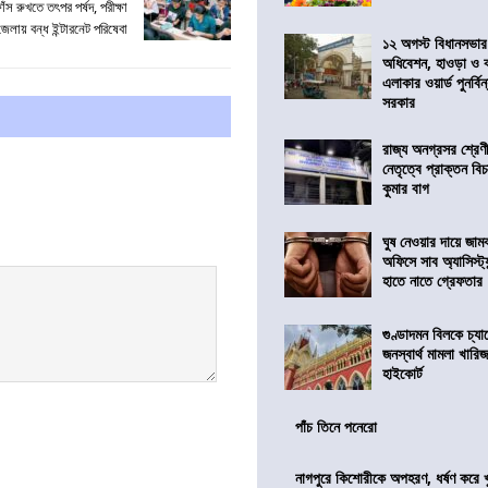
াঁস রুখতে তৎপর পর্ষদ, পরীক্ষা
েলায় বন্ধ ইন্টারনেট পরিষেবা
১২ অগস্ট বিধানসভার
অধিবেশন, হাওড়া ও 
এলাকার ওয়ার্ড পুনর্ব
সরকার
রাজ্য অনগ্রসর শ্রেণ
নেতৃত্বে প্রাক্তন বি
কুমার বাগ
ঘুষ নেওয়ার দায়ে জাম
অফিসে সাব অ্যাসিস্ট্যা
হাতে নাতে গ্রেফতার
গুণ্ডাদমন বিলকে চ্যা
জনস্বার্থ মামলা খা
হাইকোর্ট
পাঁচ তিনে পনেরো
নাগপুরে কিশোরীকে অপহরণ, ধর্ষণ করে খুন