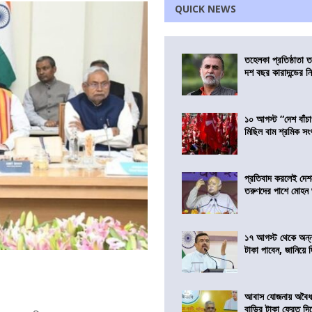
QUICK NEWS
তহেলকা প্রতিষ্ঠাতা 
দশ বছর কারাদন্ডের ন
১০ আগস্ট “দেশ বাঁচ
মিছিল বাম শ্রমিক স
প্রতিবাদ করলেই দেশ
তরুণদের পাশে মোহন
১৭ আগস্ট থেকে অন্নপূ
টাকা পাবেন, জানিয়ে দিল
আবাস যোজনায় অবৈধ 
বাড়ির টাকা ফেরত দি