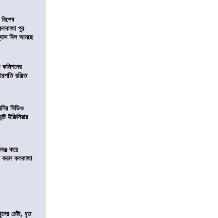
 বিশেষ
কলকাতা পুর
িন্যাস বিল আনছে
ী কমিশনের
চারপতি রঞ্জিত
বনির বিডিও
ন্ট ইঞ্জিনিয়ার
লেঞ্জ করে
রিজ করল কলকাতা
ের চেষ্টা, ধৃত