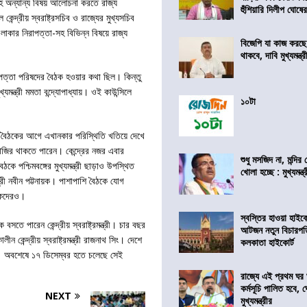
-সহ অন্যান্য বিষয় আলোচনা করতে রাজ্য
হুঁশিয়ারি দিলীপ ঘোষে
ন্দ্রীয় স্বরাষ্ট্রসচিব ও রাজ্যের মুখ্যসচিব
ী এলাকার নিরাপত্তা-সহ বিভিন্ন বিষয়ে রাজ্য
বিজেপি যা কাজ করছ
থাকবে, দাবি মুখ্যমন্ত্র
নিরাপত্তা পরিষদের বৈঠক হওয়ার কথা ছিল। কিন্তু
মন্ত্রী মমতা বন্দ্যোপাধ্যায়। ওই কাউন্সিলে
১০টা
। বৈঠকের আগে এখানকার পরিস্থিতি খতিয়ে দেখে
াও হাজির থাকতে পারেন। কেন্দ্রের নজর এবার
শুধু মসজিদ না, মন্দি
ে পশ্চিমবঙ্গের মুখ্যমন্ত্রী ছাড়াও উপস্থিত
খোলা হচ্ছে : মুখ্যমন্ত্
ন্ত্রী নবীন পট্টনায়ক। পাশাপাশি বৈঠকে যোগ
িকদেরও।
স্বস্তির হাওয়া হাইকো
 বসতে পারেন কেন্দ্রীয় স্বরাষ্ট্রমন্ত্রী। চার বছর
আটজন নতুন বিচারপত
কেন্দ্রীয় স্বরাষ্ট্রমন্ত্রী রাজনাথ সিং। দেশে
কলকাতা হাইকোর্ট
ি। অবশেষে ১৭ ডিসেম্বর হতে চলেছে সেই
রাজ্যে এই প্রথম ঘর ঘ
কর্মসূচি পালিত হবে, 
NEXT
মুখ্যমন্ত্রীর