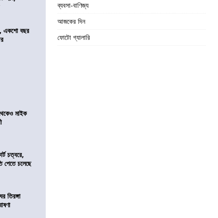
ব্যবসা-বাণিজ্য
র
আজকের দিন
ে, একশো বছর
ফোটো গ্যালারি
ীর
র থেকেও মাইক
রী
র্ট চত্বরে,
ি পেতে চলেছে
র তিরঙ্গা
ঘোষণা