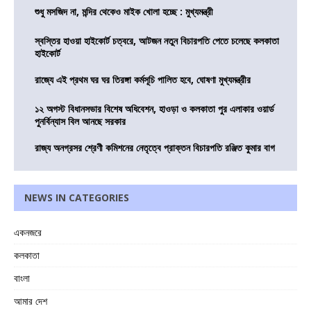
শুধু মসজিদ না, মন্দির থেকেও মাইক খোলা হচ্ছে : মুখ্যমন্ত্রী
স্বস্তির হাওয়া হাইকোর্ট চত্বরে, আটজন নতুন বিচারপতি পেতে চলেছে কলকাতা
হাইকোর্ট
রাজ্যে এই প্রথম ঘর ঘর তিরঙ্গা কর্মসূচি পালিত হবে, ঘোষণা মুখ্যমন্ত্রীর
১২ অগস্ট বিধানসভার বিশেষ অধিবেশন, হাওড়া ও কলকাতা পুর এলাকার ওয়ার্ড
পুনর্বিন্যাস বিল আনছে সরকার
রাজ্য অনগ্রসর শ্রেণী কমিশনের নেতৃত্বে প্রাক্তন বিচারপতি রঞ্জিত কুমার বাগ
NEWS IN CATEGORIES
একনজরে
কলকাতা
বাংলা
আমার দেশ