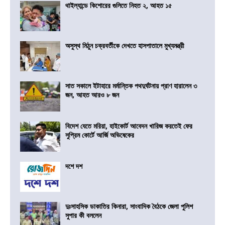
থাইল্যান্ডে কিশোরের গুলিতে নিহত ২, আহত ১৫
অসুস্থ মিঠুন চক্রবর্তীকে দেখতে হাসপাতালে মুখ্যমন্ত্রী
সাত সকালে ইটাহারে মর্মান্তিক পথদুর্ঘটনায় প্রাণ হারালেন ৩
জন, আহত আরও ৮ জন
বিদেশ যেতে মরিয়া, হাইকোর্ট আবেদন খারিজ করতেই ফের
সুপ্রিম কোর্টে আর্জি অভিষেকের
দশে দশ
দুঃসাহসিক ডাকাতির কিনারা, সাংবাদিক বৈঠকে জেলা পুলিশ
সুপার কী বললেন