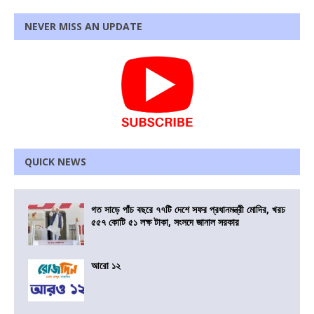
NEVER MISS AN UPDATE
QUICK NEWS
গত সাড়ে পাঁচ বছরে ৭৭টি দেশে সফর প্রধানমন্ত্রী মোদির, খরচ
৫৫৭ কোটি ৫১ লক্ষ টাকা, সংসদে জানাল সরকার
আরো ১২