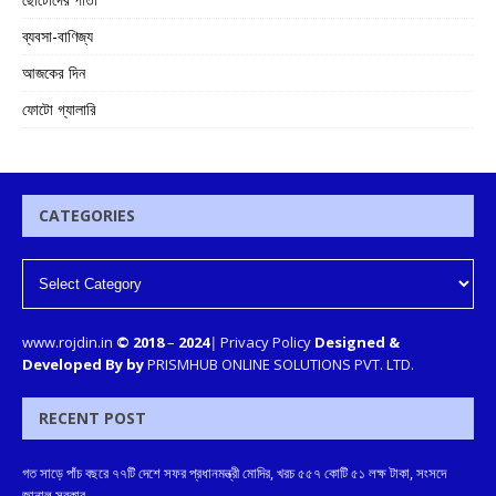
ব্যবসা-বাণিজ্য
আজকের দিন
ফোটো গ্যালারি
CATEGORIES
www.rojdin.in
© 2018
–
2024
|
Privacy Policy
Designed &
Developed By by
PRISMHUB ONLINE SOLUTIONS PVT. LTD.
RECENT POST
গত সাড়ে পাঁচ বছরে ৭৭টি দেশে সফর প্রধানমন্ত্রী মোদির, খরচ ৫৫৭ কোটি ৫১ লক্ষ টাকা, সংসদে
জানাল সরকার