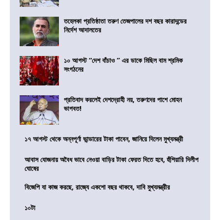
তহেলকা প্রতিষ্ঠাতা তরুণ তেজপালের দশ বছর কারাদন্ডের
নির্দেশ আদালতের
১০ আগস্ট “দেশ বাঁচাও ” এর ডাকে মিছিল বাম শ্রমিক
সংগঠনের
প্রতিবাদ করলেই দেশদ্রোহী নয়, তরুণদের পাশে মোহন
ভাগবত!
১৭ আগস্ট থেকে অন্নপূর্ণা ভান্ডারের টাকা পাবেন, জানিয়ে দিলেন মুখ্যমন্ত্রী
আবাস যোজনায় অবৈধ ভাবে নেওয়া বাড়ির টাকা ফেরত দিতে হবে, হুঁশিয়ারি দিলীপ
ঘোষের
বিজেপি যা কাজ করছে, রাজ্যে একশো বছর থাকবে, দাবি মুখ্যমন্ত্রীর
১০টা