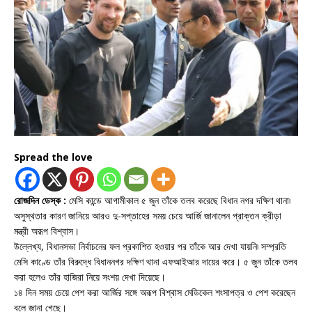
Spread the love
রোজদিন ডেস্ক :
মেসি কান্ডে আগামীকাল ৫ জুন তাঁকে তলব করেছে বিধান নগর দক্ষিণ থানা৷
অসুস্থতার কারণ জানিয়ে আরও দু-সপ্তাহের সময় চেয়ে আর্জি জানালেন প্রাক্তন ক্রীড়া
মন্ত্রী অরূপ বিশ্বাস।
উল্লেখ্য, বিধানসভা নির্বাচনের ফল প্রকাশিত হওয়ার পর তাঁকে আর দেখা যায়নি৷ সম্প্রতি
মেসি কাণ্ডে তাঁর বিরুদ্ধে বিধাননগর দক্ষিণ থানা এফআইআর দায়ের করে। ৫ জুন তাঁকে তলব
করা হলেও তাঁর হাজিরা নিয়ে সংশয় দেখা দিয়েছে।
১৪ দিন সময় চেয়ে পেশ করা আর্জির সঙ্গে অরূপ বিশ্বাস মেডিকেল শংসাপত্র ও পেশ করেছেন
বলে জানা গেছে।