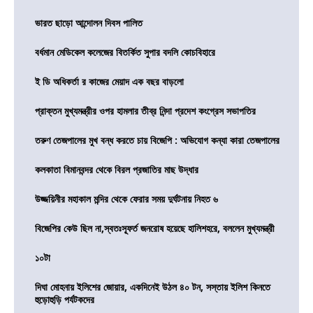
ভারত ছাড়ো আন্দোলন দিবস পালিত
বর্ধমান মেডিকেল কলেজের বিতর্কিত সুপার বদলি কোচবিহারে
ই ডি অধিকর্তা র কাজের মেয়াদ এক বছর বাড়লো
প্রাক্তন মুখ্যমন্ত্রীর ওপর হামলার তীব্র নিন্দা প্রদেশ কংগ্রেস সভাপতির
তরুণ তেজপালের মুখ বন্ধ করতে চায় বিজেপি : অভিযোগ কন্যা কারা তেজপালের
কলকাতা বিমানবন্দর থেকে বিরল প্রজাতির মাছ উদ্ধার
উজ্জয়িনীর মহাকাল মন্দির থেকে ফেরার সময় দুর্ঘটনায় নিহত ৬
বিজেপির কেউ ছিল না,স্বতঃস্ফূর্ত জনরোষ হয়েছে হালিশহরে, বললেন মুখ্যমন্ত্রী
১০টা
দিঘা মোহনায় ইলিশের জোয়ার, একদিনেই উঠল ৪০ টন, সস্তায় ইলিশ কিনতে
হুড়োহুড়ি পর্যটকদের