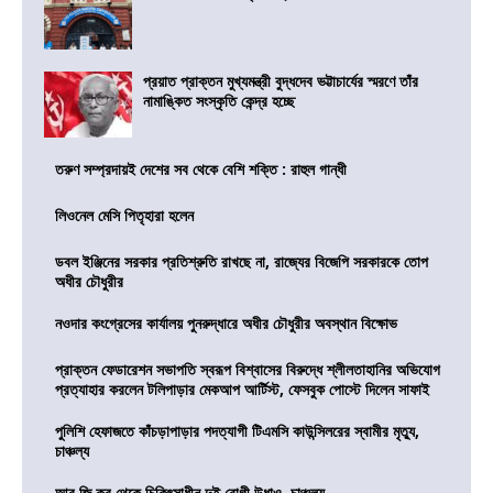
প্রয়াত প্রাক্তন মুখ্যমন্ত্রী বুদ্ধদেব ভট্টাচার্যের স্মরণে তাঁর
নামাঙ্কিত সংস্কৃতি কেন্দ্র হচ্ছে
তরুণ সম্প্রদায়ই দেশের সব থেকে বেশি শক্তি : রাহুল গান্ধী
লিওনেল মেসি পিতৃহারা হলেন
ডবল ইঞ্জিনের সরকার প্রতিশ্রুতি রাখছে না, রাজ্যের বিজেপি সরকারকে তোপ
অধীর চৌধুরীর
নওদার কংগ্রেসের কার্যালয় পুনরুদ্ধারে অধীর চৌধুরীর অবস্থান বিক্ষোভ
প্রাক্তন ফেডারেশন সভাপতি স্বরূপ বিশ্বাসের বিরুদ্ধে শ্লীলতাহানির অভিযোগ
প্রত্যাহার করলেন টলিপাড়ার মেকআপ আর্টিস্ট, ফেসবুক পোস্টে দিলেন সাফাই
পুলিশি হেফাজতে কাঁচড়াপাড়ার পদত্যাগী টিএমসি কাউন্সিলরের স্বামীর মৃত্যু,
চাঞ্চল্য
আর জি কর থেকে চিকিৎসাধীন দুই রোগী উধাও, চাঞ্চল্য