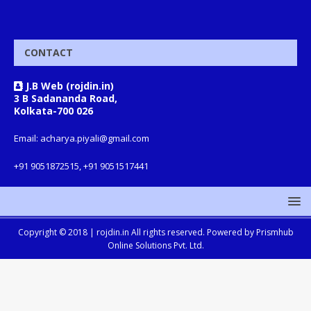
CONTACT
J.B Web (rojdin.in)
3 B Sadananda Road,
Kolkata-700 026
Email: acharya.piyali@gmail.com
+91 9051872515, +91 9051517441
Copyright © 2018 |
rojdin.in
All rights reserved. Powered by
Prismhub
Online Solutions Pvt. Ltd.