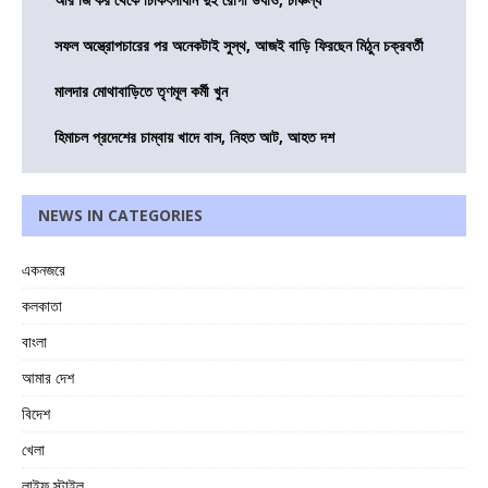
সফল অস্ত্রোপচারের পর অনেকটাই সুস্থ, আজই বাড়ি ফিরছেন মিঠুন চক্রবর্তী
মালদার মোথাবাড়িতে তৃণমূল কর্মী খুন
হিমাচল প্রদেশের চাম্বায় খাদে বাস, নিহত আট, আহত দশ
NEWS IN CATEGORIES
একনজরে
কলকাতা
বাংলা
আমার দেশ
বিদেশ
খেলা
লাইফ স্টাইল