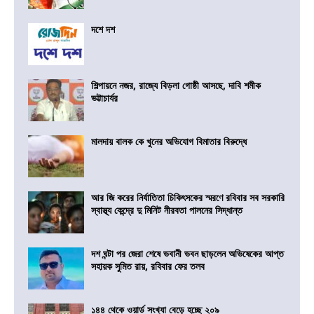
দশে দশ
শিল্পায়নে নজর, রাজ্যে বিড়লা গোষ্ঠী আসছে, দাবি শমীক
ভট্টাচার্যর
মালদায় বালক কে খুনের অভিযোগ বিমাতার বিরুদ্ধে
আর জি করের নির্যাতিতা চিকিৎসকের স্মরণে রবিবার সব সরকারি
স্বাস্থ্য কেন্দ্রে দু মিনিট নীরবতা পালনের সিদ্ধান্ত
দশ ঘন্টা পর জেরা শেষে ভবানী ভবন ছাড়লেন অভিষেকের আপ্ত
সহায়ক সুমিত রায়, রবিবার ফের তলব
১৪৪ থেকে ওয়ার্ড সংখ্যা বেড়ে হচ্ছে ২০৯