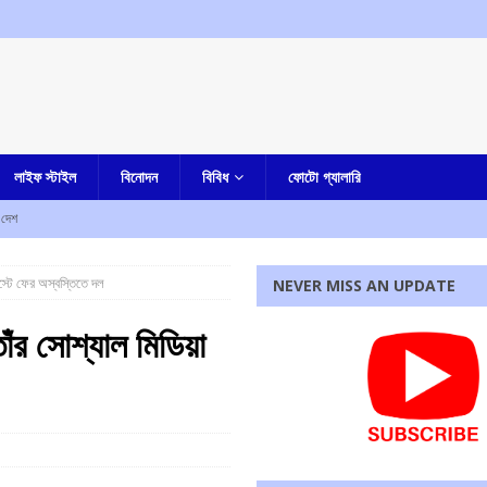
লাইফ স্টাইল
বিনোদন
বিবিধ
ফোটো গ্যালারি
দেশ
াসিস্ট্যান্ট ইঞ্জিনিয়ার হাতে নাতে গ্রেফতার
আমার বাংলা
োস্টে ফের অস্বস্তিতে দল
NEVER MISS AN UPDATE
ামলা খারিজ করল কলকাতা হাইকোর্ট
আমার বাংলা
তাঁর সোশ্যাল মিডিয়া
েষ্টা, ধৃত তরুণ
আমার দেশ
াং স্টারের পুত্র সহ দুজনের
আমার দেশ
রধোর, উত্তেজনা ডোমজুর এলাকায়..
বাংলা