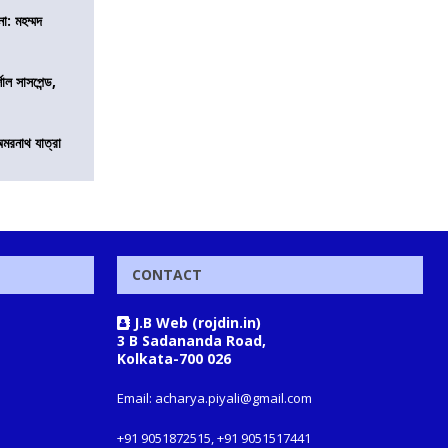
া: মহম্মদ
শাল সাসপেন্ড,
অমরনাথ যাত্রা
CONTACT
J.B Web (rojdin.in)
3 B Sadananda Road,
Kolkata-700 026
Email: acharya.piyali@gmail.com
+91 9051872515, +91 9051517441