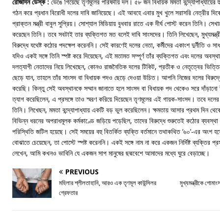
রোজদিন ডেস্ক :
ভেঙে গিয়েছে তৃণমূলের পরিষদীয় দল। ৫৮ জন বিধায়ক মমতা বন্দ্যোপাধ্যায়ের হ
গঠন করে প্রধান বিরোধী দলের দাবি জানিয়েছে। এই আবহে এবার মুখ খুলে সরাসরি নেত্রীর দি
প্রাক্তন মন্ত্রী বাবুল সুপ্রিয়। সোশ্যাল মিডিয়ায় বুধবার রাতে এক দীর্ঘ পোস্ট করেন তিনি। সে
করেছেন তিনি। তবে সবটাই তার ব্যক্তিগত মত বলেই দাবি সাংসদের। তিনি লিখেছেন, মুখ্যমন্ত্রী থা
বিরুদ্ধে যথেষ্ট কঠোর পদক্ষেপ করেননি। সেই কারণেই দলের নেতা, কর্মীদের একাংশ দুর্নীতি ও সা
যদিও একই সঙ্গে তিনি স্পষ্ট করে দিয়েছেন, এই মতামত সম্পূর্ণ তাঁর ব্যক্তিগত এবং দলের অবস্
দলত্যাগী নেতাদের নিয়ে লিখেছেন, কোনও রাজনৈতিক দলের টিকিট, প্রতীক ও নেতৃত্বের ভিত্ত
ছেড়ে যান, তাহলে তাঁর সাংসদ বা বিধায়ক পদও ছেড়ে দেওয়া উচিত। আপনি নিজের দলের বিরু
করেছি। কিন্তু সেই অবস্থানকে সম্মান জানাতে হলে সাংসদ বা বিধায়ক পদ থেকেও সরে দাঁড়ান
ত্যাগ করেছিলেন, এ প্রসঙ্গে তাও স্মরণ করিয়ে দিয়েছেন তৃণমূলের এই গায়ক-সাংসদ। তবে দলের ম
তিনি। লিখেছন, মমতা বন্দ্যোপাধ্যায় একটি বড় ভুল করেছিলেন। ক্ষমতায় আসার প্রথম দিন থেকেই 
বিভিন্ন ধরনের অপরাধমূলক কর্মকাণ্ডে জড়িয়ে পড়েছিল, তাদের বিরুদ্ধে শুরুতেই কঠোর ব্যবস্থ
পরিস্থিতি জটিল হয়েছে। সেই সময়ের বহু বিতর্কিত ব্যক্তি বর্তমানে তথাকথিত ‘৬০’-এর অংশ হ
বোঝাতে চেয়েছেন, তা পোস্টে স্পষ্ট করেননি। একই সঙ্গে নাম না করে একজন নির্দিষ্ট ব্যক্তির প্
লেখেন, আমি কখনও ভাবিনি যে একজন সাপ মানুষের ছদ্মবেশে আমাদের মধ্যে ঘুরে বেড়াচ্ছে।
PREVIOUS
মহিলার শ্লীলতাহানি, আরও এক তৃণমূল কাউন্সিলর
মুখ্যমন্ত্রীকে গোমাং
গ্রেফতার