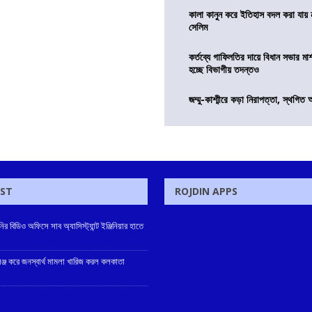
কালা কানুন করে ইতিহাস বদল করা যায় ন
সেলিম
কর্তব্যে গাফিলতির দায়ে বিধান সভার মার্
হচ্ছে বিভাগীয় তদন্তও
জম্মু-কাশ্মীরে কড়া নিরাপত্তা, স্থগিত 
OST
ROJDIN APPS
র বিডিও অফিসে সাব অ্যাসিস্ট্যান্ট ইঞ্জিনিয়ার হাতে
েঞ্জ করে জনস্বার্থ মামলা খারিজ করল কলকাতা