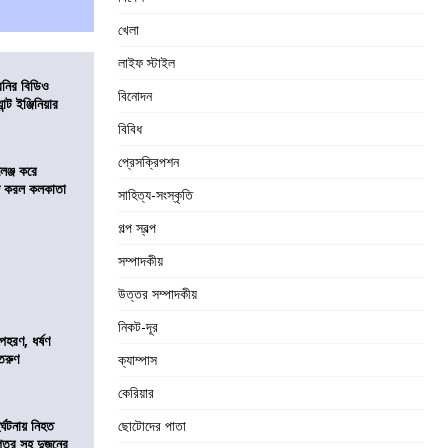
খেলা
লাইফ স্টাইল
বনির বিডিও
বিনোদন
ন্ট ইঞ্জিনিয়ার
বিবিধ
প্রেসক্রিপশন
লেঞ্জ করে
রিজ করল কলকাতা
সাহিত্য-সংস্কৃতি
গল্প স্বল্প
সম্পাদকীয়
উত্তর সম্পাদকীয়
নিকট-দূর
হরণ, ধর্ষণ
 তরুণ
ক্যাম্পাস
কেরিয়ার
র্ঘটনায় নিহত
ছোটোদের পাতা
পুত্র সহ দুজনের