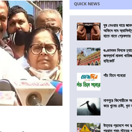
QUICK NEWS
ঘুষ নেওয়ার দায়ে জাম
অফিসে সাব অ্যাসিস্ট্যা
হাতে নাতে গ্রেফতার
গুণ্ডাদমন বিলকে চ্যা
জনস্বার্থ মামলা খা
হাইকোর্ট
পাঁচ তিনে পনেরো
নাগপুরে কিশোরীকে অপ
করে খুনের চেষ্টা, ধৃত
উত্তর প্রদেশে পথ দু
প্রয়াত গ্যাং স্টারের 