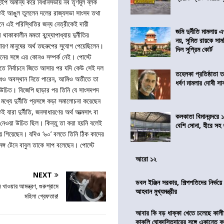
ুইপ অমান্য করে বিধানসভায় নব তৃণমূল ব্লক
কেই আঙুল তুললেন দলের রাজ্যসভা সাংসদ তথা
খানে এই পরিস্থিতির জন্য নেত্রীকেই দায়ী
জমি দুর্নীতি মামলায়
কাকালীন মমতা বন্দ্যোপাধ্যায় দুর্নীতির
নয়, সুমিত রায়কে সাম
ধারণ মানুষের অর্থ তছরুপের সুযোগ পেয়েছিলেন।
দিল সুপ্রিম কোর্ট
থানের সঙ্গে এর কোনও সম্পর্ক নেই। পোস্টে
িতে নির্বাচনে জিতে আসার পর যদি কেউ সেই দল
তহেলকা প্রতিষ্ঠাতা 
দ্ধেও অবস্থান নিতে পারেন, আমিও অতীতে তা
ধর্ষণ মামলার দোষী সাব
ো উচিত। বিজেপি ছাড়ার পর তিনি যে সাংসদপদ
ধ্যে দুর্নীতি প্রসঙ্গে কড়া সমালোচনা করেছেন
যারা দুর্নীতি, জনসাধারণের অর্থ আত্মসাৎ বা
কলকাতা বিমানবন্দরে 
া নেওয়া উচিত ছিল। কিন্তু তা করা হয়নি বলেই
বেশি সোনা, হীরে সহ
য়ে গিয়েছেন। যদিও ‘৬০’ বলতে তিনি ঠিক কাদের
রসঙ্গ টেনে বাবুল তাকে সাপ বলেছেন। পোস্টে
আরো ১২
NEXT
ডবল ইঞ্জিন সরকার, শিল্পপতিদের নির্ভয়
স খাওয়ার আমন্ত্রণ, গুরুগ্রামে
আহবান মুখ্যমন্ত্রীর
মহিলা গ্রেফতার!
আবার কি বড় ধাক্কা খেতে চলেছে কালী
কাকলি ঘোষদস্তিদারের সঙ্গে একান্তে 