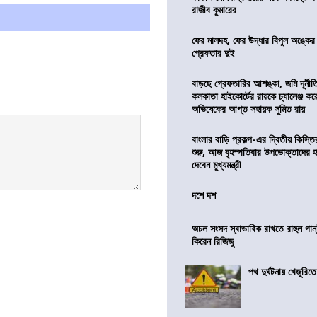
রাজীব কুমারের
ফের মালদহ, ফের উদ্ধার বিপুল অঙ্কে
গ্রেফতার দুই
বাড়ছে গ্রেফতারির আশঙ্কা, জমি দূর্নীত
কলকাতা হাইকোর্টের রায়কে চ্যালেঞ্জ করে 
অভিষেকের আপ্ত সহায়ক সুমিত রায়
বাংলার বাড়ি প্রকল্প-এর দ্বিতীয় কিস্
শুরু, আজ বৃহস্পতিবার উপভোক্তাদের হ
দেবেন মুখ্যমন্ত্রী
দশে দশ
অচল সংসদ স্বাভাবিক রাখতে রাহুল গান্
কিরেন রিজিজু
পথ দুর্ঘটনায় খেজুরি