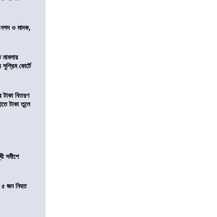
র নগদ ও মাদক,
ি মামলায়
সুপ্রিম কোর্টে
তির টাকা বিতরণ
াতে টাকা তুলে
ধী সমীপে
তে ৫ জন নিহত