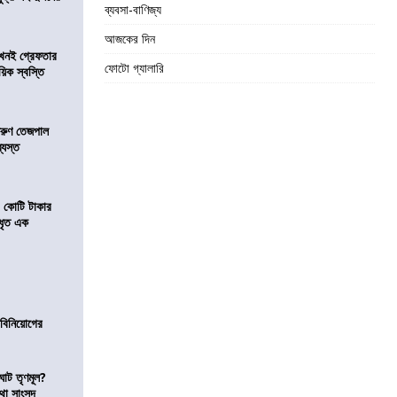
ব্যবসা-বাণিজ্য
আজকের দিন
 এখনই গ্রেফতার
ফোটো গ্যালারি
য়িক স্বস্তি
তরুণ তেজপাল
্যস্ত
১ কোটি টাকার
 ধৃত এক
ে বিনিয়োগের
ঘাট তৃণমূল?
কথা সাংসদ