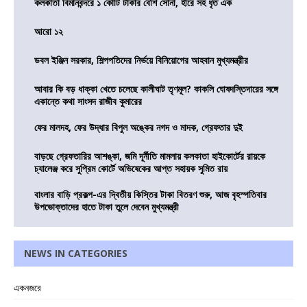
কলকাতা বিমানবন্দরে ১ কোটি টাকার বেশি সোনা, হীরে সহ ধৃত এক
আরো ১২
ডবল ইঞ্জিন সরকার, শিল্পপতিদের নির্ভয়ে বিনিয়োগের আহবান মুখ্যমন্ত্রীর
আবার কি বড় ধাক্কা খেতে চলেছে কালীঘাট তৃণমূল? কাকলি ঘোষদস্তিদারের সঙ্গে
একান্তে কথা সাংসদ রাজীব কুমারের
ফের মালদহ, ফের উদ্ধার বিপুল অঙ্কের নগদ ও মাদক, গ্রেফতার দুই
বাড়ছে গ্রেফতারির আশঙ্কা, জমি দূর্নীতি মামলায় কলকাতা হাইকোর্টের রায়কে
চ্যালেঞ্জ করে সুপ্রিম কোর্টে অভিষেকের আপ্ত সহায়ক সুমিত রায়
বাংলার বাড়ি প্রকল্প-এর দ্বিতীয় কিস্তির টাকা বিতরণ শুরু, আজ বৃহস্পতিবার
উপভোক্তাদের হাতে টাকা তুলে দেবেন মুখ্যমন্ত্রী
NEWS IN CATEGORIES
একনজরে