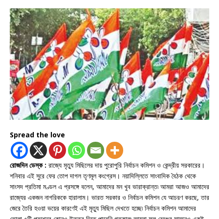
Spread the love
রোজদিন ডেস্ক :
রাজ্যে মৃত্যু মিছিলের দায় পুরোপুরি নির্বাচন কমিশন ও কেন্দ্রীয় সরকারের।
শনিবার এই সুরে ফের তোপ দাগল তৃণমূল কংগ্রেস। নয়াদিল্লিতে সাংবাদিক বৈঠক থেকে
সাংসদ প্রতিমা মণ্ডল এ প্রসঙ্গে বলেন, আমাদের মন খুব ভারাক্রান্ত৷ আমরা আজও আমাদের
রাজ্যের একজন নাগরিককে হারালাম। ভারত সরকার ও নির্বাচন কমিশন যে আচরণ করছে, তার
জেরে তৈরি হওয়া ভয়ের কারণেই এই মৃত্যু মিছিল দেখতে হচ্ছে৷ নির্বাচন কমিশন আমাদের
তোলা ৫টি প্রশ্নের কোনও উত্তর দিতে পারেনি গতকাল৷ আমরা ফুল বেঞ্চের সামনেও একই