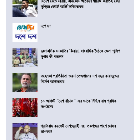
বিদেশ যেতে মরিয়া, হাইকোর্ট আবেদন খারিজ করতেই ফের
সুপ্রিম কোর্টে আর্জি অভিষেকের
দশে দশ
দুঃসাহসিক ডাকাতির কিনারা, সাংবাদিক বৈঠকে জেলা পুলিশ
সুপার কী বললেন
তহেলকা প্রতিষ্ঠাতা তরুণ তেজপালের দশ বছর কারাদন্ডের
নির্দেশ আদালতের
১০ আগস্ট “দেশ বাঁচাও ” এর ডাকে মিছিল বাম শ্রমিক
সংগঠনের
প্রতিবাদ করলেই দেশদ্রোহী নয়, তরুণদের পাশে মোহন
ভাগবত!