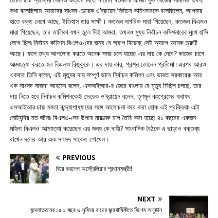
কথা বলেছিলাম৷ আমাদের সাংসদ ডেরেক ও’ব্রায়েন নির্বাচন কমিশনারকে বলেছিলেন, আপনার
হাতে রক্ত লেগে আছে, ইতিহাস তার সাক্ষী। কতজন নাগরিক মারা গিয়েছেন, কতজন বিএলও
মারা গিয়েছেন, তার তালিকা যখন তুলে দিই আমরা, তখনও মুখ্য নির্বাচন কমিশনারের মুখে হাসি
লেগে ছিল৷ নির্বাচন কমিশন বিএলও-দের জন্য যে অ্যাপ দিয়েছে সেই অ্যাপে অনেক ত্রুটি
আছে। ফলে তথ্য আপলোড করতে অনেক সময় চলে যাচ্ছে৷ এর দায় কে নেবে? কাজের চাপে
আত্মহত্যা করতে হল বিএলও রিঙ্কুকে। এর দায় কার, প্রশ্ন তোলেন প্রতিমা।এরপর আরও
একবার তিনি বলেন, এই মৃত্যুর দায় সম্পূর্ণ ভাবে নির্বাচন কমিশন এবং ভারত সরকারের৷ আর
এক সাংসদ সাজদা আহমেদ বলেন, এসআইআর-র জেরে বাংলায় যে মৃত্যু মিছিল চলছে, তার
দায় নিতে হবে নির্বাচন কমিশনকেই৷ ডেরেক ও’ব্রায়েন বলেন, তৃণমূল কংগ্রেসের যথাযথ
এসআইআর চায়৷ মমতা বন্দ্যোপাধ্যায়ের সঙ্গে আলোচনা করে করা হোক এই প্রক্রিয়া৷ এটা
নোটবন্দির মত ঘটনা৷ বিএলও-দের উপরে মারাত্মক চাপ তৈরি করা হচ্ছে৷ ৪১ বছরের একজন
মহিলা বিএলও আত্মহত্যা করেছেন৷ এর জন্য কে দায়ী? সাংবাদিক বৈঠকে এ ছাড়াও বক্তব্য
রাখেন দলের আর এক সাংসদ সাকেত গোখেল।
PREVIOUS
বিয়ে করলেন অস্ট্রেলিয়ার প্রধানমন্ত্রী!!
NEXT
বন্দেমাতরমের ১৫০ বছর ও সুবিনয় রায়ের জন্মবার্ষিকীতে বিশেষ অনুষ্ঠান