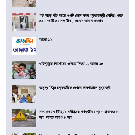
গত সাড়ে পাঁচ বছরে ৭৭টি দেশে সফর প্রধানমন্ত্রী মোদির, খরচ
৫৫৭ কোটি ৫১ লক্ষ টাকা, সংসদে জানাল সরকার
আরো ১২
থাইল্যান্ডে কিশোরের গুলিতে নিহত ২, আহত ১৫
অসুস্থ মিঠুন চক্রবর্তীকে দেখতে হাসপাতালে মুখ্যমন্ত্রী
সাত সকালে ইটাহারে মর্মান্তিক পথদুর্ঘটনায় প্রাণ হারালেন ৩
জন, আহত আরও ৮ জন