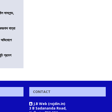
শাল সাসপেন্ড,
অমরনাথ যাত্রা
র অভিযোগে
ূচি প্রদেশ
CONTACT
J.B Web (rojdin.in)
3 B Sadananda Road,