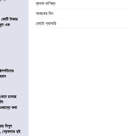
ব্যবসা-বাণিজ্য
আজকের দিন
১ কোটি টাকার
ফোটো গ্যালারি
 ধৃত এক
িল্পপতিদের
হবান
 খেতে চলেছে
কলি
 একান্তে কথা
ার বিপুল
 গ্রেফতার দুই