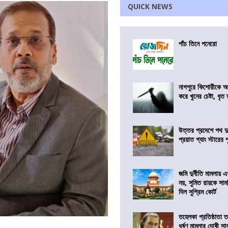
QUICK NEWS
পাঁচ তিনে পনেরো
নাগপুরে কিশোরীকে অপ
করে খুনের চেষ্টা, ধৃত
উত্তর প্রদেশে পথ দু
প্রয়াত গ্যাং স্টারের 
জমি দুর্নীতি মামলায়
নয়, সুমিত রায়কে সাম
দিল সুপ্রিম কোর্ট
তহেলকা প্রতিষ্ঠাতা 
ধর্ষণ মামলার দোষী সাব