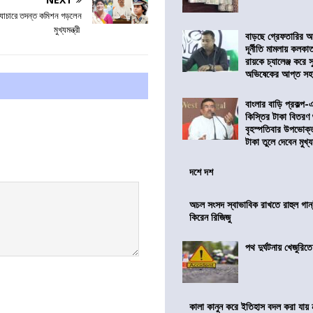
যাচারে তদন্ত কমিশন গড়লেন
মুখ্যমন্ত্রী
বাড়ছে গ্রেফতারির আ
দূর্নীতি মামলায় কলকা
রায়কে চ্যালেঞ্জ করে সু
অভিষেকের আপ্ত সহা
বাংলার বাড়ি প্রকল্প-
কিস্তির টাকা বিতরণ
বৃহস্পতিবার উপভোক্
টাকা তুলে দেবেন মুখ্যমন
দশে দশ
অচল সংসদ স্বাভাবিক রাখতে রাহুল গান্
কিরেন রিজিজু
পথ দুর্ঘটনায় খেজুরি
কালা কানুন করে ইতিহাস বদল করা যায় ন