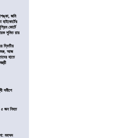
শঙ্কা, জমি
তা হাইকোর্টের
প্রিম কোর্টে
য়ক সুমিত রায়
এর দ্বিতীয়
 শুরু, আজ
তাদের হাতে
্ত্রী
ধী সমীপে
তে ৫ জন নিহত
া: মহম্মদ