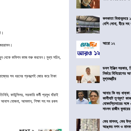
কলকাতা বিমানবন্দরে 
বেশি সোনা, হীরে সহ
রী।
আরো ১২
স জয়রামন।
 জুন থেকে কমিশন কাজ শুরু করবেন। মুখ্য সচিব,
ডবল ইঞ্জিন সরকার, শ
নির্ভয়ে বিনিয়োগের আ
র, রাজ্যের সব ধরনের প্রকল্পেই জোর করে টাকা
মুখ্যমন্ত্রীর
আবার কি বড় ধাক্কা
নিধি, কাউন্সিলর, সরকারি কর্মী প্রমুখ যাঁরাই
কালীঘাট তৃণমূল? কা
। আবাস যোজনা, আমফান, শিক্ষা সহ সব রকম
ঘোষদস্তিদারের সঙ্গে
সাংসদ রাজীব কুমারের
ফের মালদহ, ফের উদ্ধ
অঙ্কের নগদ ও মাদক,
NEXT