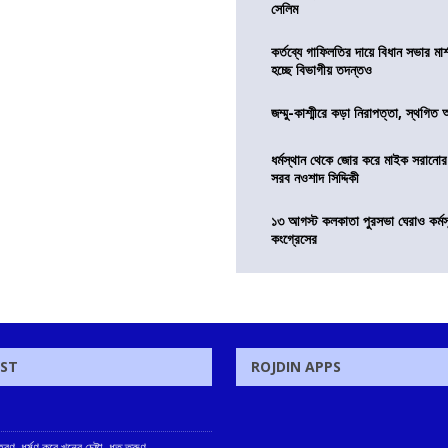
সেলিম
কর্তব্যে গাফিলতির দায়ে বিধান সভার মার্
হচ্ছে বিভাগীয় তদন্তও
জম্মু-কাশ্মীরে কড়া নিরাপত্তা, স্থগিত 
ধর্মস্থান থেকে জোর করে মাইক সরানো
সরব নওশাদ সিদ্দিকী
১৩ আগস্ট কলকাতা পুরসভা ঘেরাও কর্মস
কংগ্রেসের
OST
ROJDIN APPS
ণ, ধর্ষণ করে খুনের চেষ্টা, ধৃত তরুণ