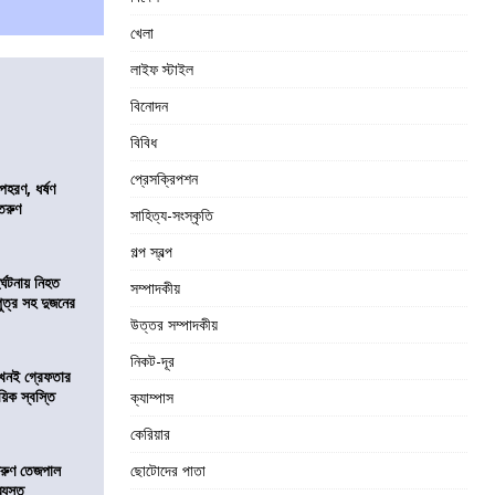
খেলা
লাইফ স্টাইল
বিনোদন
বিবিধ
প্রেসক্রিপশন
হরণ, ধর্ষণ
 তরুণ
সাহিত্য-সংস্কৃতি
গল্প স্বল্প
র্ঘটনায় নিহত
সম্পাদকীয়
পুত্র সহ দুজনের
উত্তর সম্পাদকীয়
নিকট-দূর
 এখনই গ্রেফতার
য়িক স্বস্তি
ক্যাম্পাস
কেরিয়ার
তরুণ তেজপাল
ছোটোদের পাতা
্যস্ত