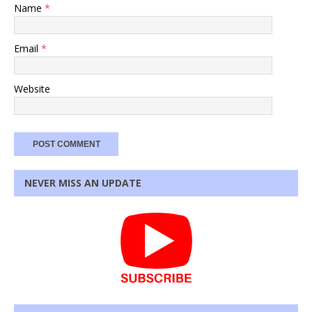
Name
*
Email
*
Website
NEVER MISS AN UPDATE