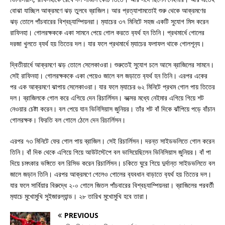
বোঝা যাচ্ছিল আক্রমণে ঝড় তুলবে ব্রাজিল। আর প্রত্যাশামতোই শুরু থেকে আক্রমণের
ঝড় তোলে পাঁচবারের বিশ্বচ‍্যাম্পিয়নরা। ম‍্যাচের ৩৭ মিনিটে সহজ একটি সুযোগ মিস করেন
রাফিনহা। গোলরক্ষককে একা সামনে পেয়ে গোল করতে ব‍্যর্থ হন তিনি। প্রথমার্ধে গোলের
দরজা খুলতে ব‍্যর্থ হয় তিতের দল। যার ফলে প্রথমার্ধে ম‍্যাচের ফলাফল থাকে গোলশূন‍্য।
দ্বিতীয়ার্ধে আক্রমণে ঝড় তোলে সেলেকাওরা। শুরুতেই সুযোগ চলে আসে ব্রাজিলের সামনে।
সেই রাফিনহা। গোলরক্ষককে একা পেয়েও জালে বল জড়াতে ব‍্যর্থ হন তিনি। এরপর একের
পর এক আক্রমণে ঝাপায় সেলেকাওরা। যার ফলে ম‍্যাচের ৬২ মিনিটে প্রথম গোল পায় তিতের
দল। ব্রাজিলকে গোল করে এগিয়ে দেন রিচার্লিসন। বক্সের মধ্যে নেইমার এগিয়ে গিয়ে শট
নেওয়ার চেষ্টা করেন। বল পেয়ে যান ভিনিসিয়াস জুনিয়র। তাঁর শট বাঁ দিকে ঝাঁপিয়ে পড়ে বাঁচান
গোলরক্ষক। ফিরতি বল গোলে ঠেলে দেন রিচার্লিসন।
এরপর ৭৩ মিনিটে ফের গোল পায় ব্রাজিল। সেই রিচার্লিসন। দরন্ত সাইডভলিতে গোল করেন
তিনি। বাঁ দিক থেকে এগিয়ে গিয়ে আউটস্টেপে বল ভাসিয়েছিলেন ভিনিসিয়াস জুনিয়র। বাঁ পা
দিয়ে চমৎকার ভঙ্গিতে বল রিসিভ করেন রিচার্লিসন। চকিতে ঘুরে গিয়ে দুর্দান্ত সাইডভলিতে বল
জালে জড়ান তিনি। এরপর আক্রমণে গেলেও গোলের ব‍্যবধান বাড়াতে ব‍্যর্থ হয় তিতের দল।
যার ফলে সার্বিয়ার বিরুদ্ধে ২-০ গোলে জিতল পাঁচবারের বিশ্বচ‍্যাম্পিয়নরা। ব্রাজিলের পরবর্তী
ম‍্যাচে মুখোমুখি সুইজারল্যান্ড। ২৮ তারিখ মুখোমুখি হবে তারা।
PREVIOUS