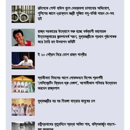
সল্টলেকে গেস্ট হাউস খুলে দেহব্যবসা চালানোর অভিযোগ,
পুলিশের জালে ও্রাক্তন মন্ত্রী সুজিত বসু-ঘনিষ্ঠ সায়ন দে-সহ
দুই
রাজ্য সরকারের উদ্যোগে শুরু হচ্ছে বর্ষব্যাপী মহানায়ক
উত্তমকুমারের জন্মশতবর্ষ স্মরণ, মুখ্যমন্ত্রীকে প্রধান পৃষ্ঠপোষক
করে তৈরি হল উদযাপন কমিটি
ই ২০ পেট্রল নিয়ে তোপ রাহুল গান্ধীর
স্বাধীনতা দিবসের আগে লোকভবনে বিশেষ প্রদর্শনী
‘সেলিব্রেটিং ফ্রিডম থ্রু বেঙ্গল’, আগামীকাল শনিবার উদ্বোধন
করবেন রাজ্যপাল
মুখ্যমন্ত্রীর হর ঘর তিরঙ্গা যাত্রায় মানুষের ঢল
রবীন্দ্রনাথের মৃত্যুদিনে শ্রদ্ধা অমিত শাহ, মল্লিকার্জুন খড়গে-
সহ অন্যদের