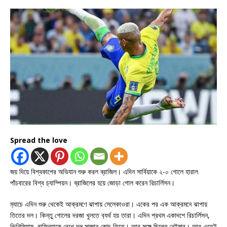
Spread the love
জয় দিয়ে বিশ্বকাপের অভিযান শুরু করল ব্রাজিল। এদিন সার্বিয়াকে ২-০ গোলে হারাল
পাঁচবারের বিশ্ব চ‍্যাম্পিয়ন। ব্রাজিলের হয়ে জোড়া গোল করেন রিচার্লিসন।
ম‍্যাচে এদিন শুরু থেকেই আক্রমণে ঝাপায় সেলেকাওরা। একের পর এক আক্রমনে ঝাপায়
তিতের দল। কিন্তু গোলের দরজা খুলতে ব‍্যর্থ হয় তারা। এদিন প্রথম একাদশে রিচার্লিসন,
ভিনিসিয়াস, রাফিনহাকে রেখে দল সাজান কোচ তিতে। আর সঙ্গে ছিলেন নেইমার। আর এতেই