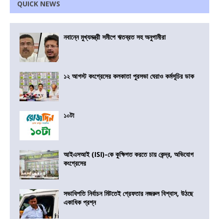
QUICK NEWS
নবান্নে মুখ্যমন্ত্রী সমীপে ঋতব্রত সহ অনুগামীরা
১২ আগস্ট কংগ্রেসের কলকাতা পুরসভা ঘেরাও কর্মসূচির ডাক
১০টা
আইএসআই (ISI)-কে কুক্ষিগত করতে চায় কেন্দ্র, অভিযোগ
কংগ্রেসের
সভাধিপতি নির্বাচন মিটতেই গ্রেফতার নজরুল বিশ্বাস, উঠছে
একাধিক প্রশ্ন