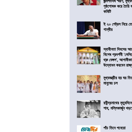
জন্মশতবর্ষ স্মরণ, মুখ্য
পৃষ্ঠপোষক করে তৈরি
কমিটি
ই ২০ পেট্রল নিয়ে ত
গান্ধীর
স্বাধীনতা দিবসের 
বিশেষ প্রদর্শনী ‘সেলি
থ্রু বেঙ্গল’, আগামীক
উদ্বোধন করবেন রাজ্
মুখ্যমন্ত্রীর হর ঘর তির
মানুষের ঢল
রবীন্দ্রনাথের মৃত্যুদি
শাহ, মল্লিকার্জুন খড
পাঁচ তিনে পনেরো