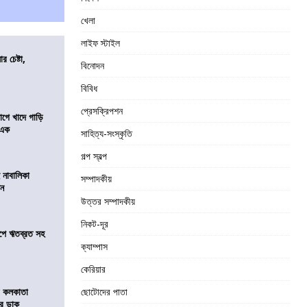
খেলা
লাইফ স্টাইল
র চেষ্টা,
বিনোদন
বিবিধ
প্রেসক্রিপশন
য়াগে খাদে গাড়ি
 এক
সাহিত্য-সংস্কৃতি
গল্প স্বল্প
 নাবালিকা
সম্পাদকীয়
িন
উত্তর সম্পাদকীয়
নিকট-দূর
সমীপে ঋতব্রত সহ
ক্যাম্পাস
কেরিয়ার
র কলকাতা
ছোটোদের পাতা
চির ডাক