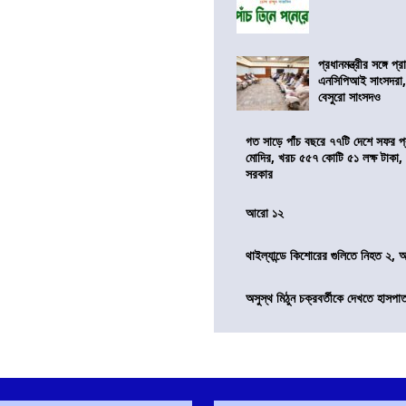
প্রধানমন্ত্রীর সঙ্গে প
এনসিপিআই সাংসদরা,
বেসুরো সাংসদও
গত সাড়ে পাঁচ বছরে ৭৭টি দেশে সফর প্রধ
মোদির, খরচ ৫৫৭ কোটি ৫১ লক্ষ টাকা,
সরকার
আরো ১২
থাইল্যান্ডে কিশোরের গুলিতে নিহত ২,
অসুস্থ মিঠুন চক্রবর্তীকে দেখতে হাসপাতাল