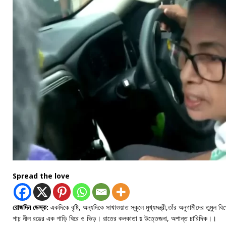
Spread the love
রোজদিন ডেস্ক:
একদিকে বৃষ্টি, অন্যদিকে সাখাওয়াত স্কুলে মুখ্যমন্ত্রী,তাঁর অনুগামীদের তুমুল
গাঢ় নীল রঙের এক গাড়ি ঘিরে ও ভিড়। রাতের কলকাতা য় উত্তেজনা, অশান্ত চারিদিক।।