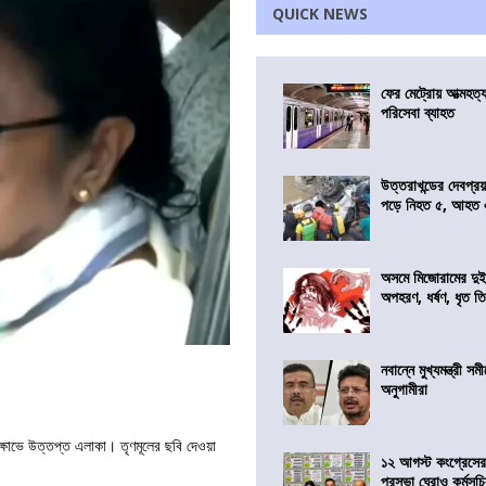
QUICK NEWS
ফের মেট্রোয় আত্মহত্যা
পরিসেবা ব্যাহত
উত্তরাখন্ডের দেবপ্র
পড়ে নিহত ৫, আহত
অসমে মিজোরামের দুই
অপহরণ, ধর্ষণ, ধৃত ত
নবান্নে মুখ্যমন্ত্রী 
অনুগামীরা
 বিক্ষোভে উত্তপ্ত এলাকা। তৃণমূলের ছবি দেওয়া
১২ আগস্ট কংগ্রেসে
পুরসভা ঘেরাও কর্মসূ