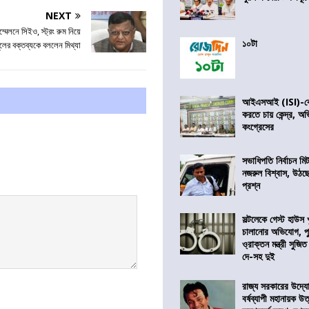
NEXT
্মেলনে সিইও, স্ট্রং রুম নিয়ে
১০টা
ূলের বক্তব্যকে বললেন মিথ্যা
আইএসআই (ISI)-কে 
করতে চায় কেন্দ্র, অ
কংগ্রেসের
সভাধিপতি নির্বাচন ম
নজরুল বিশ্বাস, উঠছ
প্রশ্ন
সল্টলেকে গেস্ট হাউস 
চালানোর অভিযোগ, পু
ও্রাক্তন মন্ত্রী সুজিত
দে-সহ দুই
রাজ্য সরকারের উদ্যোগ
বর্ষব্যাপী মহানায়ক উ