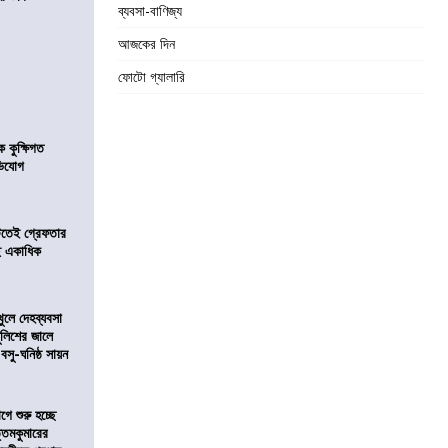
ব্যবসা-বাণিজ্য
আজকের দিন
ফোটো গ্যালারি
কুক্ষিগত
ভিযোগ
িটতেই গ্রেফতার
ে একাধিক
খুলে দেহব্যবসা
লিশের জালে
 বসু-ঘনিষ্ঠ সায়ন
ে শুরু হচ্ছে
ত্তমকুমারের