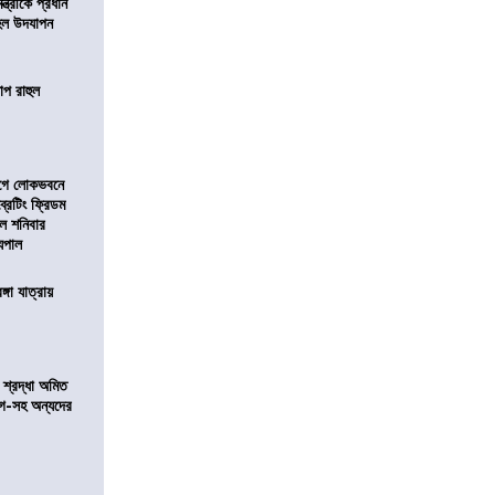
মন্ত্রীকে প্রধান
 হল উদযাপন
োপ রাহুল
আগে লোকভবনে
ব্রেটিং ফ্রিডম
াল শনিবার
যপাল
ঙ্গা যাত্রায়
নে শ্রদ্ধা অমিত
়গে-সহ অন্যদের