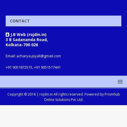
CONTACT
J.B Web (rojdin.in)
3 B Sadananda Road,
Kolkata-700 026
Email: acharya.piyali@gmail.com
+91 9051872515, +91 9051517441
Copyright © 2018 |
rojdin.in
All rights reserved. Powered by
Prismhub
Online Solutions Pvt. Ltd.