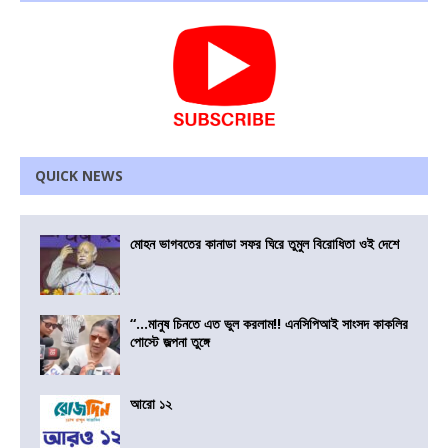
QUICK NEWS
মোহন ভাগবতের কানাডা সফর ঘিরে তুমুল বিরোধিতা ওই দেশে
“…মানুষ চিনতে এত ভুল করলাম!! এনসিপিআই সাংসদ কাকলির
পোস্টে জল্পনা তুঙ্গে
আরো ১২