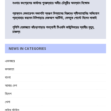
নওদার কংগ্রেসের কার্যালয় পুনরুদ্ধারে অধীর চৌধুরীর অবস্থান বিক্ষোভ
প্রাক্তন ফেডারেশন সভাপতি স্বরূপ বিশ্বাসের বিরুদ্ধে শ্লীলতাহানির অভিযোগ
প্রত্যাহার করলেন টলিপাড়ার মেকআপ আর্টিস্ট, ফেসবুক পোস্টে দিলেন সাফাই
পুলিশি হেফাজতে কাঁচড়াপাড়ার পদত্যাগী টিএমসি কাউন্সিলরের স্বামীর মৃত্যু,
চাঞ্চল্য
NEWS IN CATEGORIES
একনজরে
কলকাতা
বাংলা
আমার দেশ
বিদেশ
খেলা
লাইফ স্টাইল