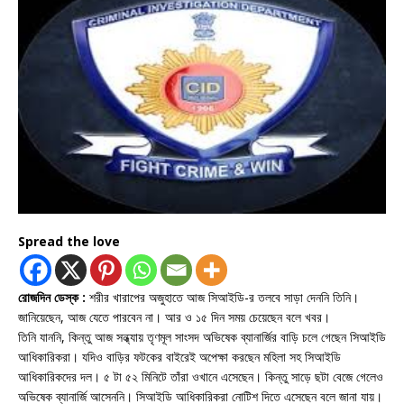
Spread the love
রোজদিন ডেস্ক :
শরীর খারাপের অজুহাতে আজ সিআইডি-র তলবে সাড়া দেননি তিনি।
জানিয়েছেন, আজ যেতে পারবেন না। আর ও ১৫ দিন সময় চেয়েছেন বলে খবর।
তিনি যাননি, কিন্তু আজ সন্ধ্যায় তৃণমূল সাংসদ অভিষেক ব্যানার্জির বাড়ি চলে গেছেন সিআইডি
আধিকারিকরা। যদিও বাড়ির ফটকের বাইরেই অপেক্ষা করছেন মহিলা সহ সিআইডি
আধিকারিকদের দল। ৫ টা ৫২ মিনিটে তাঁরা ওখানে এসেছেন। কিন্তু সাড়ে ছটা বেজে গেলেও
অভিষেক ব্যানার্জি আসেননি। সিআইডি আধিকারিকরা নোটিশ দিতে এসেছেন বলে জানা যায়।