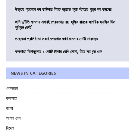
উত্তর প্রদেশে পথ দুর্ঘটনায় নিহত প্রয়াত গ্যাং স্টারের পুত্র সহ দুজনের
জমি দুর্নীতি মামলায় এখনই গ্রেফতার নয়, সুমিত রায়কে সাময়িক স্বস্তি দিল
সুপ্রিম কোর্ট
তহেলকা প্রতিষ্ঠাতা তরুণ তেজপাল ধর্ষণ মামলার দোষী সাব্যস্ত
কলকাতা বিমানবন্দরে ১ কোটি টাকার বেশি সোনা, হীরে সহ ধৃত এক
NEWS IN CATEGORIES
একনজরে
কলকাতা
বাংলা
আমার দেশ
বিদেশ