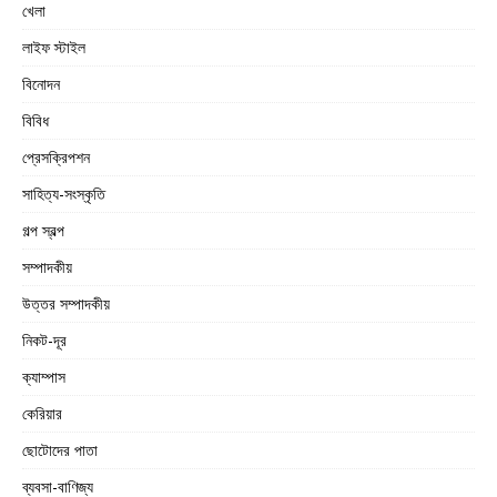
খেলা
লাইফ স্টাইল
বিনোদন
বিবিধ
প্রেসক্রিপশন
সাহিত্য-সংস্কৃতি
গল্প স্বল্প
সম্পাদকীয়
উত্তর সম্পাদকীয়
নিকট-দূর
ক্যাম্পাস
কেরিয়ার
ছোটোদের পাতা
ব্যবসা-বাণিজ্য