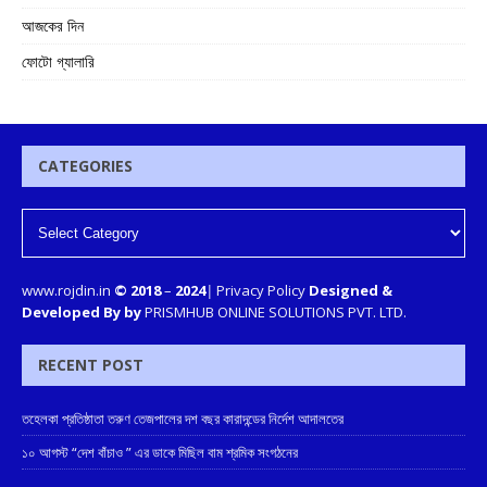
আজকের দিন
ফোটো গ্যালারি
CATEGORIES
www.rojdin.in
© 2018
–
2024
|
Privacy Policy
Designed &
Developed By by
PRISMHUB ONLINE SOLUTIONS PVT. LTD.
RECENT POST
তহেলকা প্রতিষ্ঠাতা তরুণ তেজপালের দশ বছর কারাদন্ডের নির্দেশ আদালতের
১০ আগস্ট “দেশ বাঁচাও ” এর ডাকে মিছিল বাম শ্রমিক সংগঠনের