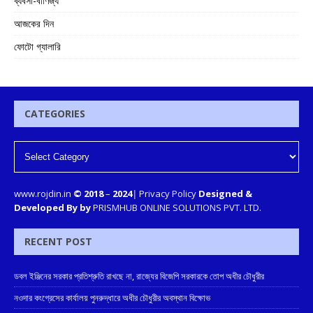
ব্যবসা-বাণিজ্য
আজকের দিন
ফোটো গ্যালারি
CATEGORIES
www.rojdin.in
© 2018
–
2024
|
Privacy Policy
Designed &
Developed By by
PRISMHUB ONLINE SOLUTIONS PVT. LTD.
RECENT POST
ডবল ইঞ্জিনের সরকার প্রতিশ্রুতি রাখছে না, রাজ্যের বিজেপি সরকারকে তোপ অধীর চৌধুরীর
নওদার কংগ্রেসের কার্যালয় পুনরুদ্ধারে অধীর চৌধুরীর অবস্থান বিক্ষোভ