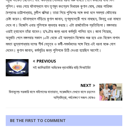
পুলিশ। খবর পেয়ে ঘটনাস্থলে যান তৃণমূল কংগ্রেস বিধায়ক কুণাল ঘোষ, মেয়র পারিষদ
বৈশ্বানর চট্টোপাধ্যায়, সন্দীপ বক্সিরা। তারা গিয়ে পুলিশের সঙ্গে কথা বলে সমস্যা মেটানোর
চেষ্টা করেন। ঘটনাস্থলে দাঁড়িয়ে কুণাল জানান, তৃণমূলনেত্রী পথে নামছেন, কিন্তু ওরা নামতে
দেবে না। বিজেপি এবার পুলিশকে ব্যবহার করছে। এটা রাজনৈতিক প্রতিহিংসা। মঙ্গলবার
ওয়াই চ্যানেলে তাঁরা যাবেন। দু’ঘণ্টার জন্য ধরনা কর্মসূচি পালিত হবে। জানা গিয়েছে,
অনুমতি পেলে মঙ্গলবার সকাল ১০টা থেকে এই অবস্থান বিক্ষোভ শুরু হবে এবং বিকেল নাগাদ
মমতা বন্দ্যোপাধ্যায় দলের শীর্ষ নেতৃত্ব ও কর্মী-সমর্থকদের সঙ্গে নিয়ে এই ধরনা মঞ্চে যোগ
দেবেন। কুণাল জানান, কর্মসূচির জন্য পুলিশকে চিঠি দেওয়া হয়েছিল আগেই।
PREVIOUS
সই জালিয়াতি!! অভিষেক ব্যানার্জির বাড়ি সিআইডি!
NEXT
বিনামূল্যে সরকারি বাসে মহিলাদের যাতায়াত, সরেজমিনে দেখতে বাসে চড়লেন
অগ্নিমিত্রা, পর্যবেক্ষণে সজল ঘোষও
BE THE FIRST TO COMMENT