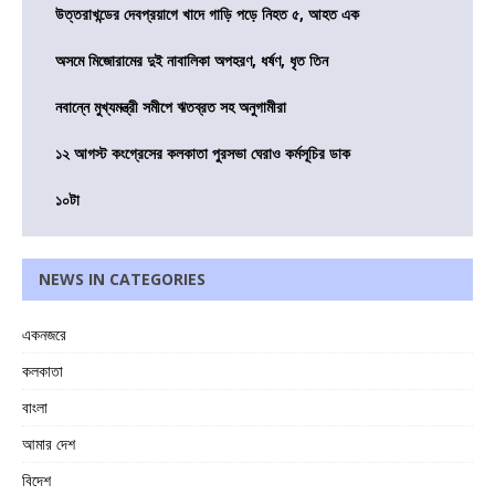
উত্তরাখন্ডের দেবপ্রয়াগে খাদে গাড়ি পড়ে নিহত ৫, আহত এক
অসমে মিজোরামের দুই নাবালিকা অপহরণ, ধর্ষণ, ধৃত তিন
নবান্নে মুখ্যমন্ত্রী সমীপে ঋতব্রত সহ অনুগামীরা
১২ আগস্ট কংগ্রেসের কলকাতা পুরসভা ঘেরাও কর্মসূচির ডাক
১০টা
NEWS IN CATEGORIES
একনজরে
কলকাতা
বাংলা
আমার দেশ
বিদেশ