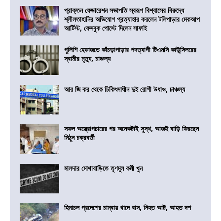
প্রাক্তন ফেডারেশন সভাপতি স্বরূপ বিশ্বাসের বিরুদ্ধে
শ্লীলতাহানির অভিযোগ প্রত্যাহার করলেন টলিপাড়ার মেকআপ
আর্টিস্ট, ফেসবুক পোস্টে দিলেন সাফাই
পুলিশি হেফাজতে কাঁচড়াপাড়ার পদত্যাগী টিএমসি কাউন্সিলরের
স্বামীর মৃত্যু, চাঞ্চল্য
আর জি কর থেকে চিকিৎসাধীন দুই রোগী উধাও, চাঞ্চল্য
সফল অস্ত্রোপচারের পর অনেকটাই সুস্থ, আজই বাড়ি ফিরছেন
মিঠুন চক্রবর্তী
মালদার মোথাবাড়িতে তৃণমূল কর্মী খুন
হিমাচল প্রদেশের চাম্বায় খাদে বাস, নিহত আট, আহত দশ