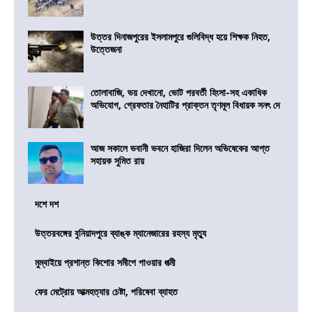
উত্তর দিনাজপুরের ইসলামপুরে গুলিবিদ্ধ হয়ে শিক্ষক নিহত,
উত্তেজনা
তোলাবাজি, ভয় দেখানো, ভোট পরবর্তী হিংসা-সহ একাধিক
অভিযোগ, গ্রেফতার নৈহাটির প্রাক্তন তৃণমূল বিধায়ক সনৎ দে
আজ সকালে ভবানী ভবনে হাজিরা দিলেন অভিষেকের আপ্ত
সহায়ক সুমিত রায়
দশে দশ
উত্তরবঙ্গের বুনিয়াদপুরে ব্যাঙ্ক ম্যানেজারের রহস্য মৃত্যু
মুম্বাইয়ে প্রশান্ত কিশোর সমীপে পাওয়ার পত্মী
ফের মেট্রোয় আত্মহত্যার চেষ্টা, পরিষেবা ব্যাহত