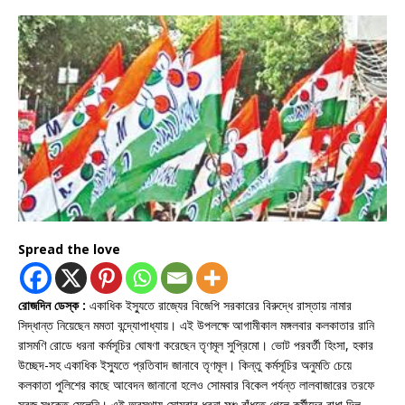
Spread the love
রোজদিন ডেস্ক :
একাধিক ইস্যুতে রাজ্যের বিজেপি সরকারের বিরুদ্ধে রাস্তায় নামার
সিদ্ধান্ত নিয়েছেন মমতা বন্দ্যোপাধ্যায়। এই উপলক্ষে আগামীকাল মঙ্গলবার কলকাতার রানি
রাসমণি রোডে ধরনা কর্মসূচির ঘোষণা করেছেন তৃণমূল সুপ্রিমো। ভোট পরবর্তী হিংসা, হকার
উচ্ছেদ-সহ একাধিক ইস্যুতে প্রতিবাদ জানাবে তৃণমূল। কিন্তু কর্মসূচির অনুমতি চেয়ে
কলকাতা পুলিশের কাছে আবেদন জানানো হলেও সোমবার বিকেল পর্যন্ত লালবাজারের তরফে
সবুজ সংকেত মেলেনি। এই অবস্থায় সোমবার ধরনা মঞ্চ বাঁধতে গেলে কর্মীদের বাধা দিল