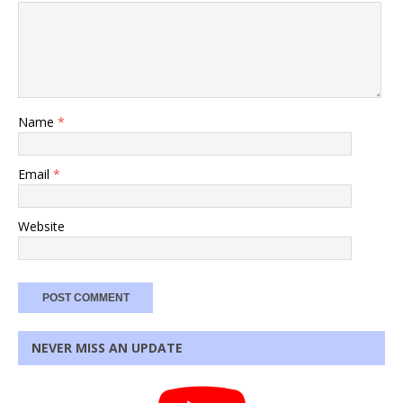
Name
*
Email
*
Website
NEVER MISS AN UPDATE