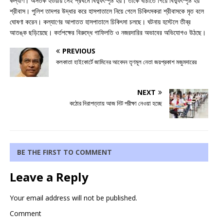
কল্যাণ। অসতর্ক হওয়ায় সেই প্রথমে বিদ্যুৎস্পৃষ্ট হয়। তাকে বাঁচাতে গিয়ে বিদ্যুৎস্পৃষ্ট হয়
শ্রীবাস। পুলিশ তাদপর উদ্ধার করে হাসপাতালে নিয়ে গেলে চিকিৎসকরা শ্রীবাসকে মৃত বলে
ঘোষণা করেন। কল্যাণের আপাতত হাসপাতালে চিকিৎসা চলছে। ঘটনায় হস্টেলে তীব্র
আতঙ্ক ছড়িয়েছে। কর্তপক্ষের বিরুদ্ধে গাফিলতি ও নজরদারির অভাবের অভিযোগও উঠছে।
PREVIOUS
কলকাতা হাইকোর্টে জামিনের আবেদন তৃণমূল নেতা জয়প্রকাশ মজুমদারের
NEXT
কঠোর নিরাপত্তায় আজ নিট পরীক্ষা নেওয়া হচ্ছে
BE THE FIRST TO COMMENT
Leave a Reply
Your email address will not be published.
Comment