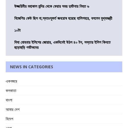
উজ্জয়িনীর মহাকাল মন্দির থেকে ফেরার সময় দুর্ঘটনায় নিহত ৬
বিজেপির কেউ ছিল না,স্বতঃস্ফূর্ত জনরোষ হয়েছে হালিশহরে, বললেন মুখ্যমন্ত্রী
১০টা
দিঘা মোহনায় ইলিশের জোয়ার, একদিনেই উঠল ৪০ টন, সস্তায় ইলিশ কিনতে
হুড়োহুড়ি পর্যটকদের
NEWS IN CATEGORIES
একনজরে
কলকাতা
বাংলা
আমার দেশ
বিদেশ