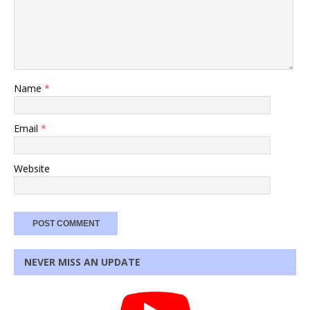
Name
*
Email
*
Website
NEVER MISS AN UPDATE