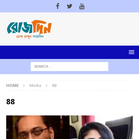
HOME
Media
88
88