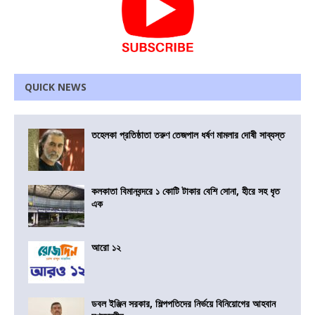
QUICK NEWS
তহেলকা প্রতিষ্ঠাতা তরুণ তেজপাল ধর্ষণ মামলার দোষী সাব্যস্ত
কলকাতা বিমানবন্দরে ১ কোটি টাকার বেশি সোনা, হীরে সহ ধৃত
এক
আরো ১২
ডবল ইঞ্জিন সরকার, শিল্পপতিদের নির্ভয়ে বিনিয়োগের আহবান