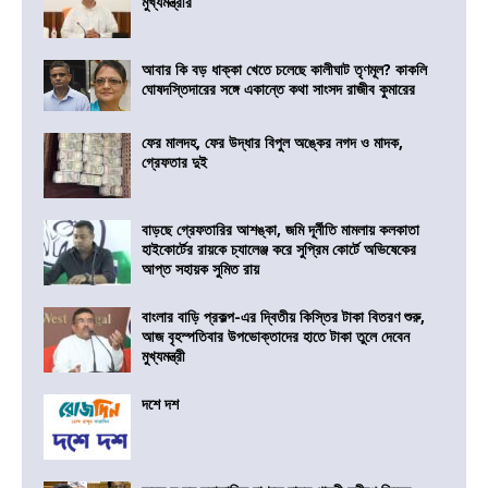
মুখ্যমন্ত্রীর
আবার কি বড় ধাক্কা খেতে চলেছে কালীঘাট তৃণমূল? কাকলি
ঘোষদস্তিদারের সঙ্গে একান্তে কথা সাংসদ রাজীব কুমারের
ফের মালদহ, ফের উদ্ধার বিপুল অঙ্কের নগদ ও মাদক,
গ্রেফতার দুই
বাড়ছে গ্রেফতারির আশঙ্কা, জমি দূর্নীতি মামলায় কলকাতা
হাইকোর্টের রায়কে চ্যালেঞ্জ করে সুপ্রিম কোর্টে অভিষেকের
আপ্ত সহায়ক সুমিত রায়
বাংলার বাড়ি প্রকল্প-এর দ্বিতীয় কিস্তির টাকা বিতরণ শুরু,
আজ বৃহস্পতিবার উপভোক্তাদের হাতে টাকা তুলে দেবেন
মুখ্যমন্ত্রী
দশে দশ