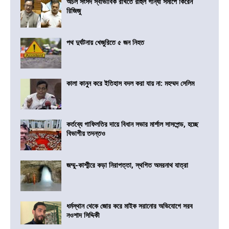
অচল সংসদ স্বাভাবিক রাখতে রাহুল গান্ধী সমীপে কিরেন
রিজিজু
পথ দুর্ঘটনায় খেজুরিতে ৫ জন নিহত
কালা কানুন করে ইতিহাস বদল করা যায় না: মহম্মদ সেলিম
কর্তব্যে গাফিলতির দায়ে বিধান সভার মার্শাল সাসপেন্ড, হচ্ছে
বিভাগীয় তদন্তও
জম্মু-কাশ্মীরে কড়া নিরাপত্তা, স্থগিত অমরনাথ যাত্রা
ধর্মস্থান থেকে জোর করে মাইক সরানোর অভিযোগে সরব
নওশাদ সিদ্দিকী